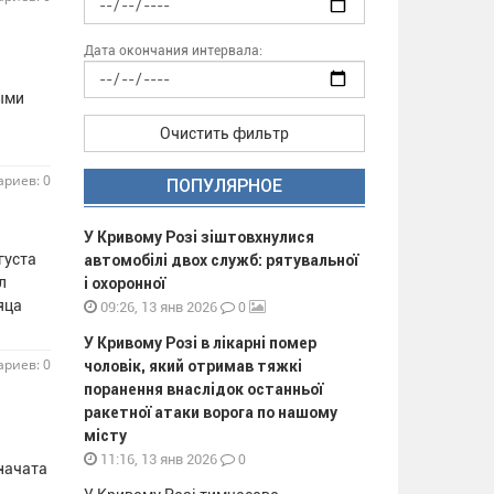
Дата окончания интервала:
ыми
Очистить фильтр
риев: 0
ПОПУЛЯРНОЕ
У Кривому Розі зіштовхнулися
густа
автомобілі двох служб: рятувальної
л
і охоронної
яца
0
09:26, 13 янв 2026
У Кривому Розі в лікарні помер
риев: 0
чоловік, який отримав тяжкі
поранення внаслідок останньої
ракетної атаки ворога по нашому
місту
0
11:16, 13 янв 2026
начата