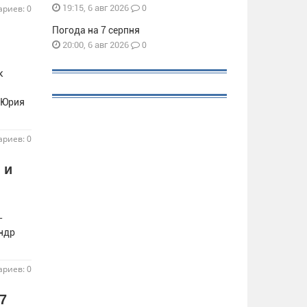
0
риев: 0
19:15, 6 авг 2026
Погода на 7 серпня
0
20:00, 6 авг 2026
к
 Юрия
риев: 0
 и
-
ндр
риев: 0
7