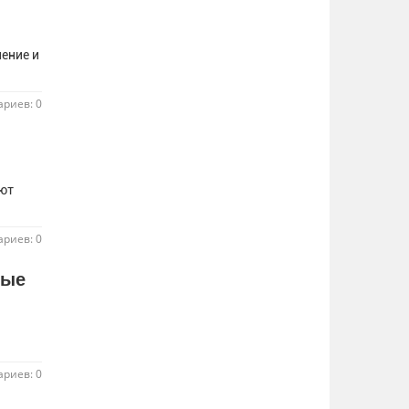
ение и
риев: 0
ют
риев: 0
ные
риев: 0