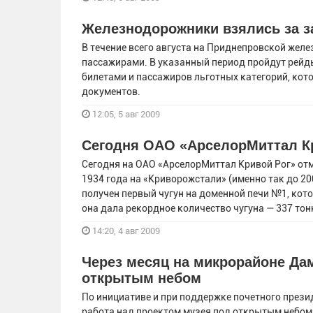
Железнодорожники взялись за з
В течение всего августа на Приднепровской жел
пассажирами. В указанный период пройдут рей
билетами и пассажиров льготных категорий, к
документов.
12:05, 5 авг 2009
Сегодня ОАО «АрселорМиттал Кр
Сегодня на ОАО «АрселорМиттал Кривой Рог» отм
1934 года на «Криворожстали» (именно так до 2
получен первый чугун на доменной печи №1, кот
она дала рекордное количество чугуна — 337 то
14:20, 4 авг 2009
Через месяц на микрорайоне Дам
открытым небом
По инициативе и при поддержке почетного прези
работа над проектом музея под открытым небом,