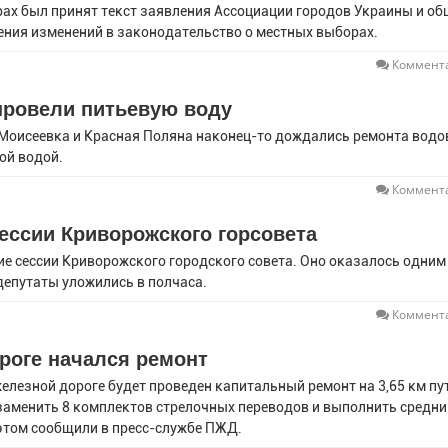
рах был принят текст заявления Ассоциации городов Украины и о
ения изменений в законодательство о местных выборах.
Коммента
 провели питьевую воду
 Моисеевка и Красная Поляна наконец-то дождались ремонта водо
вой водой.
Коммента
ессии Криворожского горсовета
ие сессии Криворожского городского совета. Оно оказалось одним
депутаты уложились в полчаса.
Коммента
роге начался ремонт
елезной дороге будет проведен капитальный ремонт на 3,65 км пу
я заменить 8 комплектов стрелочных переводов и выполнить средни
 этом сообщили в пресс-службе ПЖД.