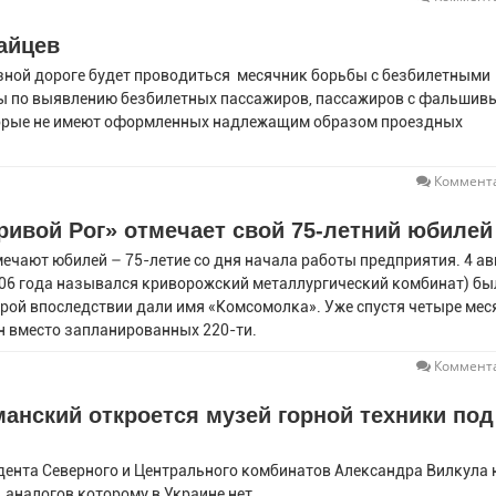
айцев
езной дороге будет проводиться месячник борьбы с безбилетными
ды по выявлению безбилетных пассажиров, пассажиров с фальшив
оторые не имеют оформленных надлежащим образом проездных
Коммента
ивой Рог» отмечает свой 75-летний юбилей
ечают юбилей – 75-летие со дня начала работы предприятия. 4 ав
006 года назывался криворожский металлургический комбинат) бы
орой впоследствии дали имя «Комсомолка». Уже спустя четыре мес
нн вместо запланированных 220-ти.
Коммента
анский откроется музей горной техники под
дента Северного и Центрального комбинатов Александра Вилкула 
 аналогов которому в Украине нет.