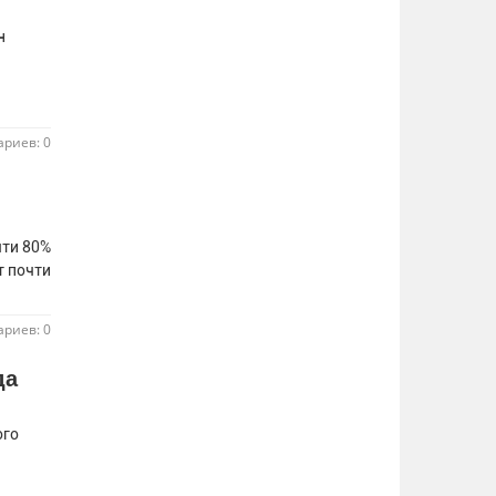
н
риев: 0
чти 80%
т почти
риев: 0
да
ого