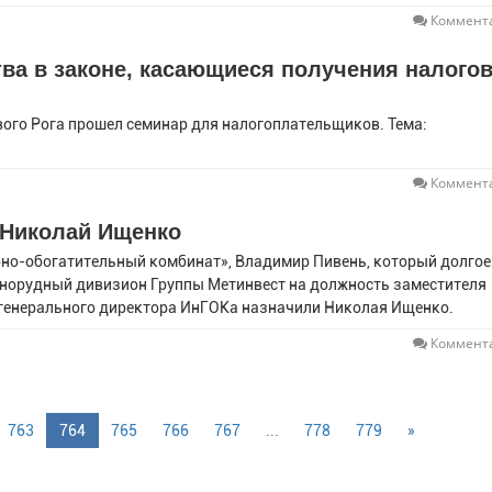
Коммента
ва в законе, касающиеся получения налогов
ого Рога прошел семинар для налогоплательщиков. Тема:
Коммента
 Николай Ищенко
рно-обогатительный комбинат», Владимир Пивень, который долгое
орнорудный дивизион Группы Метинвест на должность заместителя
 генерального директора ИнГОКа назначили Николая Ищенко.
Коммента
763
764
765
766
767
...
778
779
»