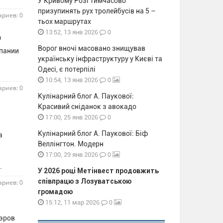
У Кривому Розі тимчасово
призупинять рух тролейбусів на 5 –
риев: 0
тьох маршрутах
0
13:52, 13 янв 2026
о
Ворог вночі масовано знищував
мпании
українську інфраструктуру у Києві та
а
Одесі, є потерпілі
0
10:54, 13 янв 2026
риев: 0
Кулінарний блог А. Паукової:
Красивий сніданок з авокадо
0
17:00, 25 янв 2026
Кулінарний блог А. Паукової: Біф
а
Веллінгтон. Модерн
0
17:00, 29 янв 2026
в.
У 2026 році Метінвест продовжить
співпрацю з Лозуватською
риев: 0
громадою
0
15:12, 11 мар 2026
мэров