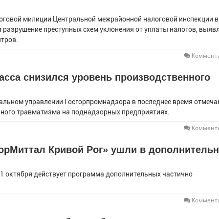
логовой милиции Центральной межрайонной налоговой инспекции в
 разрушение преступных схем уклонения от уплаты налогов, выявл
тров.
Коммента
асса снизился уровень производственного
льном управлении Госгорпромнадзора в последнее время отмеча
нного травматизма на поднадзорных предприятиях.
Коммента
орМиттал Кривой Рог» ушли в дополнитель
 1 октября действует программа дополнительных частично
Коммента