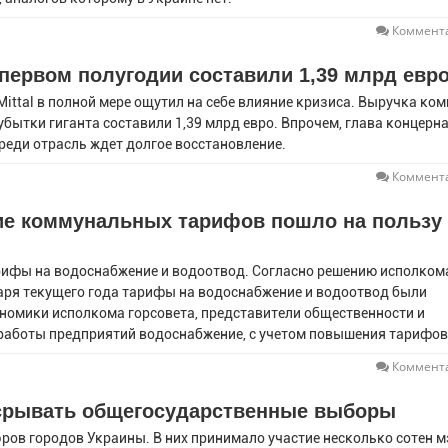
Коммента
в первом полугодии составили 1,39 млрд евр
Mittal в полной мере ощутил на себе влияние кризиса. Выручка ко
убытки гиганта составили 1,39 млрд евро. Впрочем, глава концерн
ереди отрасль ждет долгое восстановление.
Коммента
ие коммунальных тарифов пошло на пользу
рифы на водоснабжение и водоотвод. Согласно решению исполком
варя текущего года тарифы на водоснабжение и водоотвод были
номики исполкома горсовета, представители общественности и
аботы предприятий водоснабжение, с учетом повышения тарифо
Коммента
 срывать общегосударственные выборы
ов городов Украины. В них принимало участие несколько сотен 