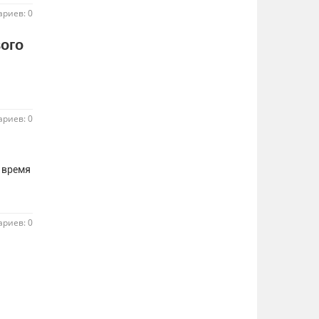
риев: 0
ого
риев: 0
 время
риев: 0