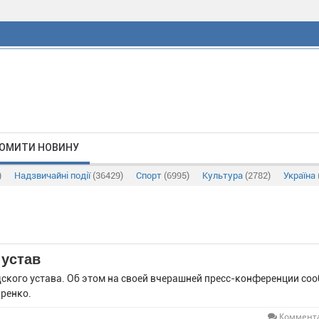
ОМИТИ НОВИНУ
)
Надзвичайні події
(36429)
Спорт
(6995)
Культура
(2782)
Україна
 устав
дского устава. Об этом на своей вчерашней пресс-конференции со
яренко.
Коммента