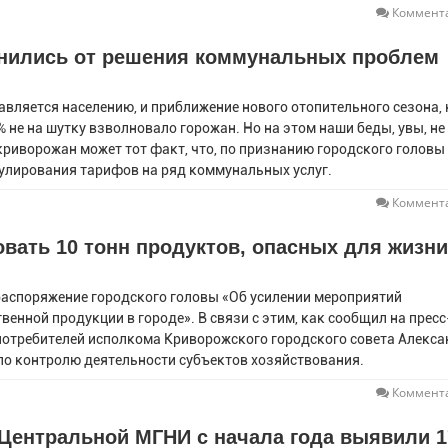
Коммента
анились от решения коммунальных проблем
вляется населению, и приближение нового отопительного сезона, 
0% не на шутку взволновало горожан. Но на этом наши беды, увы, не
криворожан может тот факт, что, по признанию городского головы
гулирования тарифов на ряд коммунальных услуг.
Коммента
вать 10 тонн продуктов, опасных для жизни
 распоряжение городского головы «Об усилении мероприятий
енной продукции в городе». В связи с этим, как сообщил на пресс
потребителей исполкома Криворожского городского совета Алекса
 по контролю деятельности субъектов хозяйствования.
Коммента
Центральной МГНИ с начала года выявили 1