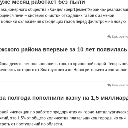
уже месяц работает без пыли
 акционерного общества «ХайдельбергЦементУкраина» реализова
ющейся печи – системы очистки отходящих газов с заменой
 колонки охлаждения отходящих газов перед фильтром на новую
Коммента
жского района впервые за 10 лет появилась
она десять лет пользовались только привозной водой. Теперь по
енность которого от Златоустовки до Новогригорьевки составляе
Коммента
за полгода пополнили казну на 1,5 миллиар
овой инспекции по работе с предприятиями горно-металлургическ
тий, это 1,5% от общего количества плательщиков города, но они
треть от поступлений по области.