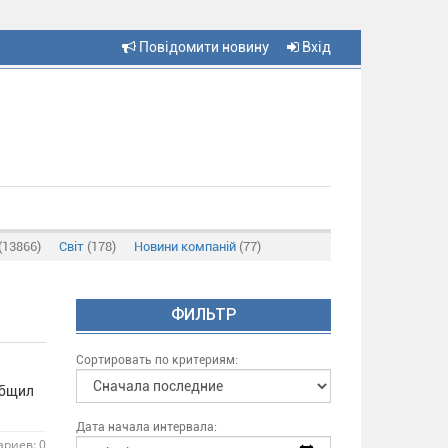
Повідомити новину
Вхід
(13866)
Світ
(178)
Новини компаній
(77)
ФИЛЬТР
Сортировать по критериям:
общил
Дата начала интервала:
риев: 0