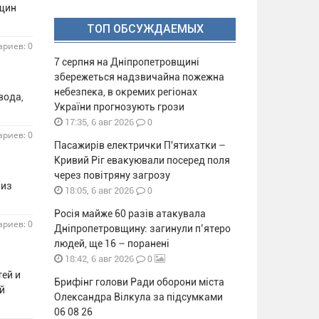
бщин
ТОП ОБСУЖДАЕМЫХ
риев: 0
7 серпня на Дніпропетровщині
збережеться надзвичайна пожежна
небезпека, в окремих регіонах
вода,
України прогнозують грози
0
17:35, 6 авг 2026
риев: 0
Пасажирів електрички П'ятихатки –
Кривий Ріг евакуювали посеред поля
через повітряну загрозу
 из
0
18:05, 6 авг 2026
Росія майже 60 разів атакувала
риев: 0
Дніпропетровщину: загинули п’ятеро
людей, ще 16 – поранені
0
18:42, 6 авг 2026
тей и
Брифінг голови Ради оборони міста
й
Олександра Вілкула за підсумками
06 08 26