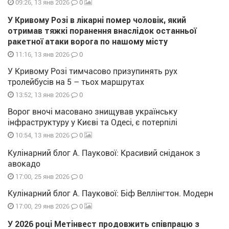
0
09:26, 13 янв 2026
У Кривому Розі в лікарні помер чоловік, який
отримав тяжкі поранення внаслідок останньої
ракетної атаки ворога по нашому місту
0
11:16, 13 янв 2026
У Кривому Розі тимчасово призупинять рух
тролейбусів на 5 – тьох маршрутах
0
13:52, 13 янв 2026
Ворог вночі масовано знищував українську
інфраструктуру у Києві та Одесі, є потерпілі
0
10:54, 13 янв 2026
Кулінарний блог А. Паукової: Красивий сніданок з
авокадо
0
17:00, 25 янв 2026
Кулінарний блог А. Паукової: Біф Веллінгтон. Модерн
0
17:00, 29 янв 2026
У 2026 році Метінвест продовжить співпрацю з