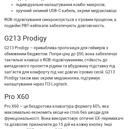
індивідуальне налаштування комбо-макросів;
зручний знімний USB-C кабель, окремі медіаклавіші.
RGB-підсвічування синхронізується з ігровим процесом, а
подвійні PBT-кейпкапи забезпечують довговічність.
G213 Prodigy
G213 Prodigy — приваблива пропозиція для геймерів з
обмеженим бюджетом. Попри ціну до $50, вона забезпечує
тактильні клавіші з RGB-підсвічуванням, стійкість до
випадкового пролиття рідини та вбудовану підставку під
зап’ястя для комфорту під час довгих ігрових сесій. G213
Prodigy також має окремі медіакнопки, підтримує
налаштування через ПЗ Logitech.
Pro X60
Pro X60 — це бездротова клавіатура формату 60%, яка
максимально економить місце на столі без шкоди для
функціональності. Вона використовує оптичні GX-перемикачі
та дозволяє призначити до 15 дій на кожну кнопку. Інші