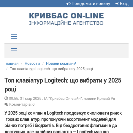
Повідомити новину
Вхід
Toggle
navigation
Рубрики
Главная
Новости
Новини компаній
Топ клавіатур Logitech: що вибрати у 2025 році
Топ клавіатур Logitech: що вибрати у 2025
році
09:55, 31 мар 2025 , ІА "Кривбас Он-лайн", новини Кривий Ріг
Коментарів: 0
У 2025 році компанія Logitech продовжує очолювати ринок
ігрових клавіатур, пропонуючи асортимент моделей для
різних потреб і бюджетів. Від бездротових флагманів до
доступних, але надійних варіантів — Logitech має що