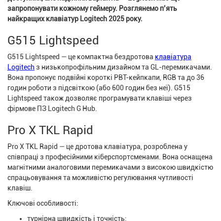
запропонувати кожному геймеру. Розглянемо п’ять
найкращих клавіатур Logitech 2025 року.
G515 Lightspeed
G515 Lightspeed — це компактна бездротова
клавіатура
Logitech
з низькопрофільним дизайном та GL-перемикачами.
Вона пропонує подвійні короткі PBT-кейпкапи, RGB та до 36
годин роботи з підсвіткою (або 600 годин без неї). G515
Lightspeed також дозволяє програмувати клавіші через
фірмове ПЗ Logitech G Hub.
Pro X TKL Rapid
Pro X TKL Rapid — це дротова клавіатура, розроблена у
співпраці з професійними кіберспортсменами. Вона оснащена
магнітними аналоговими перемикачами з високою швидкістю
спрацьовування та можливістю регулювання чутливості
клавіш.
Ключові особливості:
турнірна швидкість і точність;