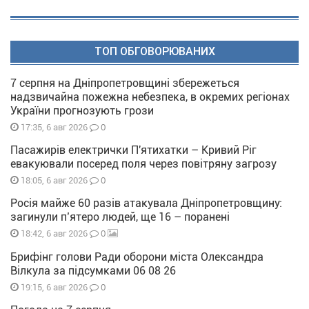
ТОП ОБГОВОРЮВАНИХ
7 серпня на Дніпропетровщині збережеться
надзвичайна пожежна небезпека, в окремих регіонах
України прогнозують грози
0
17:35, 6 авг 2026
Пасажирів електрички П'ятихатки – Кривий Ріг
евакуювали посеред поля через повітряну загрозу
0
18:05, 6 авг 2026
Росія майже 60 разів атакувала Дніпропетровщину:
загинули п’ятеро людей, ще 16 – поранені
0
18:42, 6 авг 2026
Брифінг голови Ради оборони міста Олександра
Вілкула за підсумками 06 08 26
0
19:15, 6 авг 2026