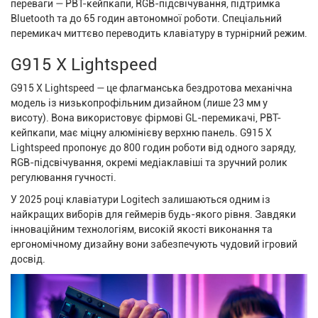
переваги — PBT-кейпкапи, RGB-підсвічування, підтримка
Bluetooth та до 65 годин автономної роботи. Спеціальний
перемикач миттєво переводить клавіатуру в турнірний режим.
G915 X Lightspeed
G915 X Lightspeed — це флагманська бездротова механічна
модель із низькопрофільним дизайном (лише 23 мм у
висоту). Вона використовує фірмові GL-перемикачі, PBT-
кейпкапи, має міцну алюмінієву верхню панель. G915 X
Lightspeed пропонує до 800 годин роботи від одного заряду,
RGB-підсвічування, окремі медіаклавіші та зручний ролик
регулювання гучності.
У 2025 році клавіатури Logitech залишаються одним із
найкращих виборів для геймерів будь-якого рівня. Завдяки
інноваційним технологіям, високій якості виконання та
ергономічному дизайну вони забезпечують чудовий ігровий
досвід.