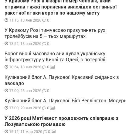
У Кривому Розі в лікарні помер чоловік, який
отримав тяжкі поранення внаслідок останньої
ракетної атаки ворога по нашому місту
0
11:16, 13 янв 2026
У Кривому Розі тимчасово призупинять рух
тролейбусів на 5 – тьох маршрутах
0
13:52, 13 янв 2026
Ворог вночі масовано знищував українську
інфраструктуру у Києві та Одесі, є потерпілі
0
10:54, 13 янв 2026
Кулінарний блог А. Паукової: Красивий сніданок з
авокадо
0
17:00, 25 янв 2026
Кулінарний блог А. Паукової: Біф Веллінгтон. Модерн
0
17:00, 29 янв 2026
У 2026 році Метінвест продовжить співпрацю з
Лозуватською громадою
0
15:12, 11 мар 2026