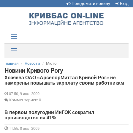
Повідомити новину
Вхід
Toggle
navigation
Рубрики
Главная
Новости
Місто
Новини Кривого Рогу
Хозяева ОАО «АрселорМиттал Кривой Рог» не
намерены повышать зарплату своим работникам
07:50, 9 июл 2009
Комментариев: 0
В первом полугодии ИнГОК сократил
производство на 41%
11:55, 8 июл 2009