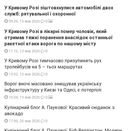
У Кривому Розі зіштовхнулися автомобілі двох
служб: рятувальної і охоронної
0
09:26, 13 янв 2026
У Кривому Розі в лікарні помер чоловік, який
отримав тяжкі поранення внаслідок останньої
ракетної атаки ворога по нашому місту
0
11:16, 13 янв 2026
У Кривому Розі тимчасово призупинять рух
тролейбусів на 5 – тьох маршрутах
0
13:52, 13 янв 2026
Ворог вночі масовано знищував українську
інфраструктуру у Києві та Одесі, є потерпілі
0
10:54, 13 янв 2026
Кулінарний блог А. Паукової: Красивий сніданок з
авокадо
0
17:00, 25 янв 2026
Кулінарний блог А. Паукової: Біф Веллінгтон. Модерн