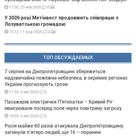
0
17:00, 29 янв 2026
У 2026 році Метінвест продовжить співпрацю з
Лозуватською громадою
0
15:12, 11 мар 2026
ТОП ОБСУЖДАЕМЫХ
7 серпня на Дніпропетровщині збережеться
надзвичайна пожежна небезпека, в окремих регіонах
України прогнозують грози
0
17:35, 6 авг 2026
Пасажирів електрички П'ятихатки – Кривий Ріг
евакуювали посеред поля через повітряну загрозу
0
18:05, 6 авг 2026
Росія майже 60 разів атакувала Дніпропетровщину:
загинули п’ятеро людей, ще 16 – поранені