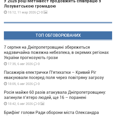
У 2026 році Метінвест продовжить співпрацю з
Лозуватською громадою
0
15:12, 11 мар 2026
ТОП ОБГОВОРЮВАНИХ
7 серпня на Дніпропетровщині збережеться
надзвичайна пожежна небезпека, в окремих регіонах
України прогнозують грози
0
17:35, 6 авг 2026
Пасажирів електрички П'ятихатки – Кривий Ріг
евакуювали посеред поля через повітряну загрозу
0
18:05, 6 авг 2026
Росія майже 60 разів атакувала Дніпропетровщину:
загинули п’ятеро людей, ще 16 – поранені
0
18:42, 6 авг 2026
Брифінг голови Ради оборони міста Олександра