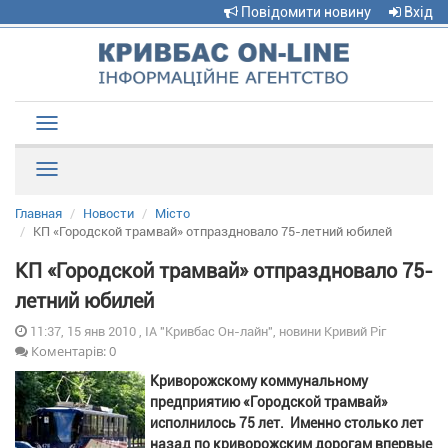
Повідомити новину
Вхід
Toggle
navigation
Рубрики
Главная
Новости
Місто
КП «Городской трамвай» отпраздновало 75-летний юбилей
КП «Городской трамвай» отпраздновало 75-
летний юбилей
11:37, 15 янв 2010 , ІА "Кривбас Он-лайн", новини Кривий Ріг
Коментарів: 0
Криворожскому коммунальному
предприятию «Городской трамвай»
исполнилось 75 лет. Именно столько лет
назад по криворожским дорогам впервые