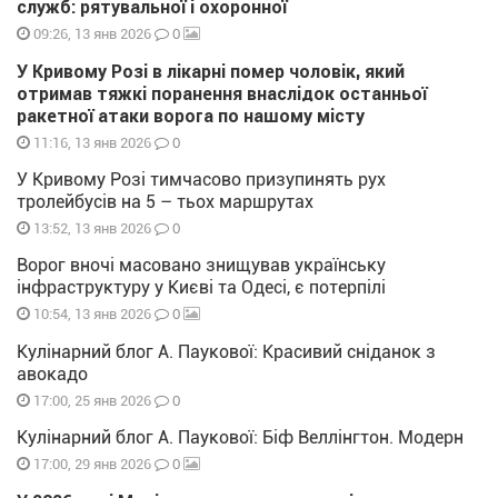
служб: рятувальної і охоронної
0
09:26, 13 янв 2026
У Кривому Розі в лікарні помер чоловік, який
отримав тяжкі поранення внаслідок останньої
ракетної атаки ворога по нашому місту
0
11:16, 13 янв 2026
У Кривому Розі тимчасово призупинять рух
тролейбусів на 5 – тьох маршрутах
0
13:52, 13 янв 2026
Ворог вночі масовано знищував українську
інфраструктуру у Києві та Одесі, є потерпілі
0
10:54, 13 янв 2026
Кулінарний блог А. Паукової: Красивий сніданок з
авокадо
0
17:00, 25 янв 2026
Кулінарний блог А. Паукової: Біф Веллінгтон. Модерн
0
17:00, 29 янв 2026