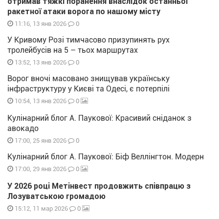
отримав тяжкі поранення внаслідок останньої
ракетної атаки ворога по нашому місту
0
11:16, 13 янв 2026
У Кривому Розі тимчасово призупинять рух
тролейбусів на 5 – тьох маршрутах
0
13:52, 13 янв 2026
Ворог вночі масовано знищував українську
інфраструктуру у Києві та Одесі, є потерпілі
0
10:54, 13 янв 2026
Кулінарний блог А. Паукової: Красивий сніданок з
авокадо
0
17:00, 25 янв 2026
Кулінарний блог А. Паукової: Біф Веллінгтон. Модерн
0
17:00, 29 янв 2026
У 2026 році Метінвест продовжить співпрацю з
Лозуватською громадою
0
15:12, 11 мар 2026