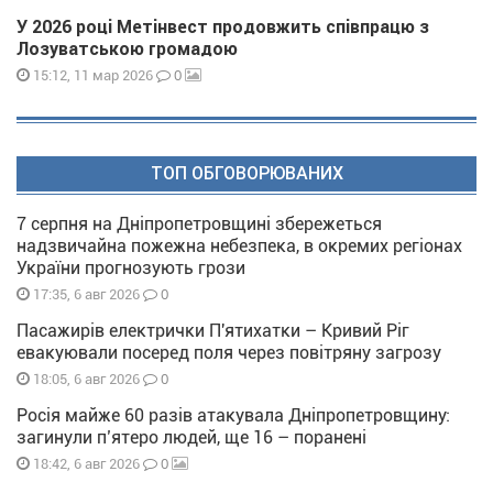
У 2026 році Метінвест продовжить співпрацю з
Лозуватською громадою
0
15:12, 11 мар 2026
ТОП ОБГОВОРЮВАНИХ
7 серпня на Дніпропетровщині збережеться
надзвичайна пожежна небезпека, в окремих регіонах
України прогнозують грози
0
17:35, 6 авг 2026
Пасажирів електрички П'ятихатки – Кривий Ріг
евакуювали посеред поля через повітряну загрозу
0
18:05, 6 авг 2026
Росія майже 60 разів атакувала Дніпропетровщину:
загинули п’ятеро людей, ще 16 – поранені
0
18:42, 6 авг 2026