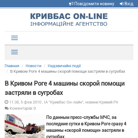
Повідомити новину
Вхід
Toggle
navigation
Рубрики
Главная
Новости
Надзвичайні події
В Кривом Роге 4 машины скорой помощи застряли в сугробах
В Кривом Роге 4 машины скорой помощи
застряли в сугробах
11:38, 5 фев 2010 , ІА "Кривбас Он-лайн", новини Кривий Ріг
Коментарів: 0
По данным пресс-службы МЧС, за
последние сутки в Кривом Роге сразу 4
машины «скорой помощи» застряли в
сугробах.