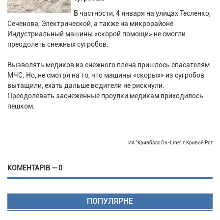
В частности, 4 января на улицах Тесленко,
Сеченова, Электрической, а также на микрорайоне
Индустриальный машины «скорой помощи» не смогли
преодолеть снежных сугробов.
Вызволять медиков из снежного плена пришлось спасателям
МЧС. Но, не смотря на то, что машины «скорых» из сугробов
вытащили, ехать дальше водители не рискнули.
Преодолевать заснеженные проулки медикам приходилось
пешком.
ИА "Кривбасс On-Line" г.Кривой Рог
КОМЕНТАРІВ — 0
ПОПУЛЯРНЕ