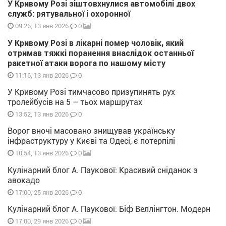
У Кривому Розі зіштовхнулися автомобілі двох
служб: рятувальної і охоронної
0
09:26, 13 янв 2026
У Кривому Розі в лікарні помер чоловік, який
отримав тяжкі поранення внаслідок останньої
ракетної атаки ворога по нашому місту
0
11:16, 13 янв 2026
У Кривому Розі тимчасово призупинять рух
тролейбусів на 5 – тьох маршрутах
0
13:52, 13 янв 2026
Ворог вночі масовано знищував українську
інфраструктуру у Києві та Одесі, є потерпілі
0
10:54, 13 янв 2026
Кулінарний блог А. Паукової: Красивий сніданок з
авокадо
0
17:00, 25 янв 2026
Кулінарний блог А. Паукової: Біф Веллінгтон. Модерн
0
17:00, 29 янв 2026