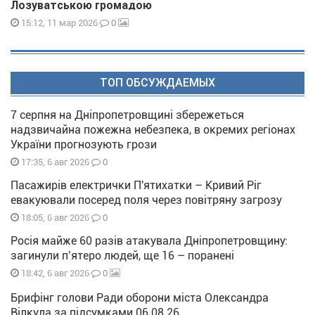
Лозуватською громадою
0
15:12, 11 мар 2026
ТОП ОБСУЖДАЕМЫХ
7 серпня на Дніпропетровщині збережеться
надзвичайна пожежна небезпека, в окремих регіонах
України прогнозують грози
0
17:35, 6 авг 2026
Пасажирів електрички П'ятихатки – Кривий Ріг
евакуювали посеред поля через повітряну загрозу
0
18:05, 6 авг 2026
Росія майже 60 разів атакувала Дніпропетровщину:
загинули п’ятеро людей, ще 16 – поранені
0
18:42, 6 авг 2026
Брифінг голови Ради оборони міста Олександра
Вілкула за підсумками 06 08 26