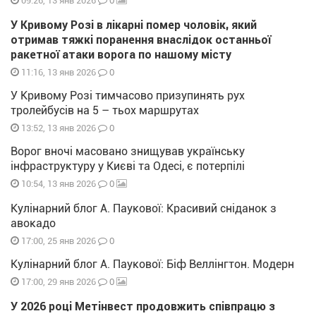
0
09:26, 13 янв 2026
У Кривому Розі в лікарні помер чоловік, який
отримав тяжкі поранення внаслідок останньої
ракетної атаки ворога по нашому місту
0
11:16, 13 янв 2026
У Кривому Розі тимчасово призупинять рух
тролейбусів на 5 – тьох маршрутах
0
13:52, 13 янв 2026
Ворог вночі масовано знищував українську
інфраструктуру у Києві та Одесі, є потерпілі
0
10:54, 13 янв 2026
Кулінарний блог А. Паукової: Красивий сніданок з
авокадо
0
17:00, 25 янв 2026
Кулінарний блог А. Паукової: Біф Веллінгтон. Модерн
0
17:00, 29 янв 2026
У 2026 році Метінвест продовжить співпрацю з