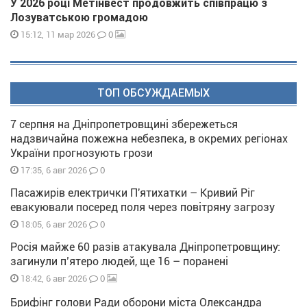
У 2026 році Метінвест продовжить співпрацю з
Лозуватською громадою
0
15:12, 11 мар 2026
ТОП ОБСУЖДАЕМЫХ
7 серпня на Дніпропетровщині збережеться
надзвичайна пожежна небезпека, в окремих регіонах
України прогнозують грози
0
17:35, 6 авг 2026
Пасажирів електрички П'ятихатки – Кривий Ріг
евакуювали посеред поля через повітряну загрозу
0
18:05, 6 авг 2026
Росія майже 60 разів атакувала Дніпропетровщину:
загинули п’ятеро людей, ще 16 – поранені
0
18:42, 6 авг 2026
Брифінг голови Ради оборони міста Олександра