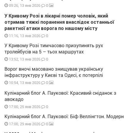
0
09:26, 13 янв 2026
У Кривому Розі в лікарні помер чоловік, який
отримав тяжкі поранення внаслідок останньої
ракетної атаки ворога по нашому місту
0
11:16, 13 янв 2026
У Кривому Розі тимчасово призупинять рух
тролейбусів на 5 – тьох маршрутах
0
13:52, 13 янв 2026
Ворог вночі масовано знищував українську
інфраструктуру у Києві та Одесі, є потерпілі
0
10:54, 13 янв 2026
Кулінарний блог А. Паукової: Красивий сніданок з
авокадо
0
17:00, 25 янв 2026
Кулінарний блог А. Паукової: Біф Веллінгтон. Модерн
0
17:00, 29 янв 2026