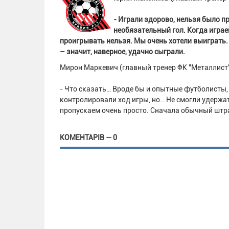
- Играли здорово, нельзя было пр
необязательный гол. Когда играеш
проигрывать нельзя. Мы очень хотели выиграть. 
– значит, наверное, удачно сыграли.
Мирон Маркевич (главный тренер ФК "Металлист"
- Что сказать… Вроде бы и опытные футболисты, а
контролировали ход игры, но… Не смогли удержат
пропускаем очень просто. Сначала обычный штр
КОМЕНТАРІВ — 0