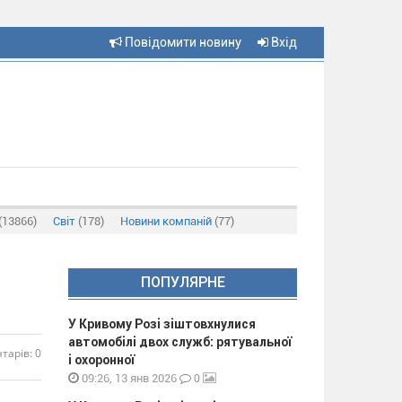
Повідомити новину
Вхід
(13866)
Світ
(178)
Новини компаній
(77)
ПОПУЛЯРНЕ
У Кривому Розі зіштовхнулися
автомобілі двох служб: рятувальної
тарів: 0
і охоронної
0
09:26, 13 янв 2026