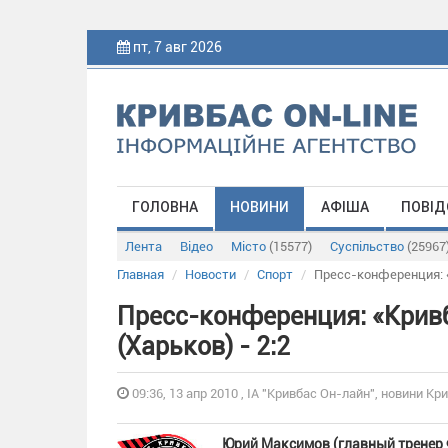
пт, 7 авг 2026
ГОЛОВНА
НОВИНИ
АФІША
ПОВІД
Лента
Відео
Місто
(15577)
Суспільство
(25967
Главная
Новости
Спорт
Пресс-конференция: «
Пресс-конференция: «Кривб
(Харьков) - 2:2
09:36, 13 апр 2010 , ІА "Кривбас Он-лайн", новини Кри
Юрий Максимов (главный тренер Ф