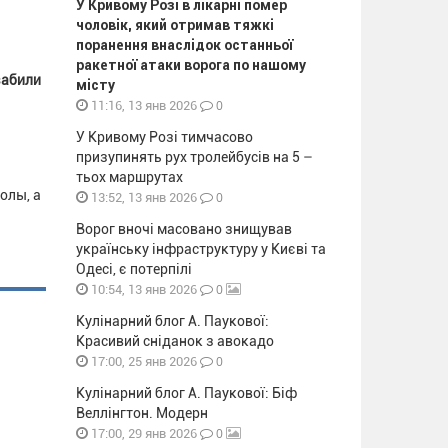
У Кривому Розі в лікарні помер
чоловік, який отримав тяжкі
поранення внаслідок останньої
ракетної атаки ворога по нашому
забили
місту
0
11:16, 13 янв 2026
У Кривому Розі тимчасово
призупинять рух тролейбусів на 5 –
тьох маршрутах
олы, а
0
13:52, 13 янв 2026
Ворог вночі масовано знищував
українську інфраструктуру у Києві та
Одесі, є потерпілі
0
10:54, 13 янв 2026
Кулінарний блог А. Паукової:
Красивий сніданок з авокадо
0
17:00, 25 янв 2026
Кулінарний блог А. Паукової: Біф
Веллінгтон. Модерн
0
17:00, 29 янв 2026