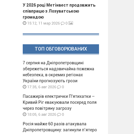
У 2026 році Метінвест продовжить
співпрацю з Лозуватською
громадою
0
15:12, 11 мар 2026
ТОП ОБГОВОРЮВАНИХ
7 серпня на Дніпропетровщині
збережеться надзвичайна пожежна
небезпека, в окремих регіонах
України прогнозують грози
0
17:35, 6 авг 2026
Пасажирів електрички П'ятихатки –
Кривий Ріг евакуювали посеред поля
через повітряну загрозу
0
18:05, 6 авг 2026
Росія майже 60 разів атакувала
Дніпропетровщину: загинули п’ятеро