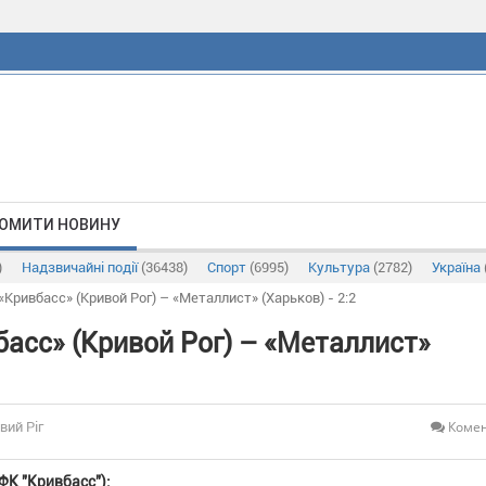
ОМИТИ НОВИНУ
)
Надзвичайні події
(36438)
Спорт
(6995)
Культура
(2782)
Україна
Кривбасс» (Кривой Рог) – «Металлист» (Харьков) - 2:2
асс» (Кривой Рог) – «Металлист»
Комен
вий Ріг
К "Кривбасс"):