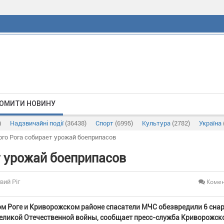
ОМИТИ НОВИНУ
)
Надзвичайні події
(36438)
Спорт
(6995)
Культура
(2782)
Україна
го Рога собирает урожай боеприпасов
т урожай боеприпасов
Комен
вий Ріг
м Роге и Криворожском районе спасатели МЧС обезвредили 6 сна
еликой Отечественной войны, сообщает пресс-служба Криворожск