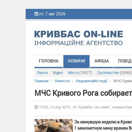
пт, 7 авг 2026
ГОЛОВНА
НОВИНИ
АФІША
ПОВІД
Лента
Відео
Місто
(15577)
Суспільство
(25966
Главная
Новости
Надзвичайні події
МЧС Криво
МЧС Кривого Рога собирае
15:02, 12 апр 2010 , ІА "Кривбас Он-лайн", новини Кри
За минувшую неделю в Криво
1 минометную мину времен В