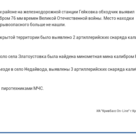
С
ом районе на железнодорожной станции Гейковка обходчик выявил
бром 76 мм времен Великой Отечественной войны. Место находки
зрывоопасного больше не нашли.
открытой территории было выявлено 2 артиллерийских снаряда ка
коло села Златоустовка была найдена минометная мина калибром 
въезде в село Недайвода, выявлены 3 артиллерийских снаряда кал
ы пиротехниками МЧС.
ИА "Кривбасс On-Line" г.К