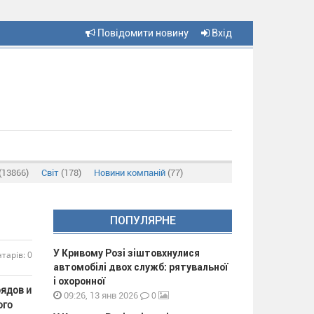
Повідомити новину
Вхід
(13866)
Світ
(178)
Новини компаній
(77)
ПОПУЛЯРНЕ
У Кривому Розі зіштовхнулися
тарів: 0
автомобілі двох служб: рятувальної
і охоронної
рядов и
0
09:26, 13 янв 2026
ого