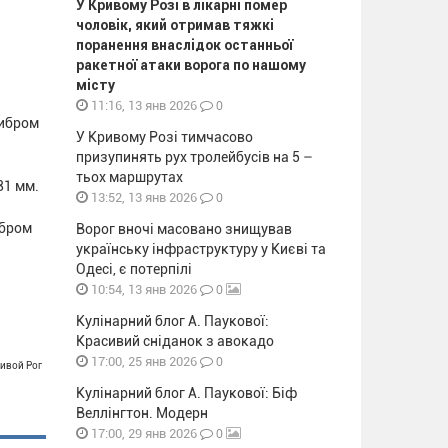
У Кривому Розі в лікарні помер
чоловік, який отримав тяжкі
поранення внаслідок останньої
ракетної атаки ворога по нашому
місту
0
11:16, 13 янв 2026
либром
У Кривому Розі тимчасово
призупинять рух тролейбусів на 5 –
тьох маршрутах
81 мм.
0
13:52, 13 янв 2026
ибром
Ворог вночі масовано знищував
українську інфраструктуру у Києві та
Одесі, є потерпілі
0
10:54, 13 янв 2026
Кулінарний блог А. Паукової:
Красивий сніданок з авокадо
0
17:00, 25 янв 2026
ривой Рог
Кулінарний блог А. Паукової: Біф
Веллінгтон. Модерн
0
17:00, 29 янв 2026