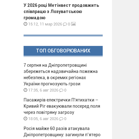
У 2026 році Метінвест продовжить
співпрацю з Лозуватською
громадою
0
15:12, 11 мар 2026
ТОП ОБГОВОРЮВАНИХ
7 серпня на Дніпропетровщині
збережеться надзвичайна пожежна
небезпека, в окремих регіонах
України прогнозують грози
0
17:35, 6 авг 2026
Пасажирів електрички П'ятихатки –
Кривий Ріг евакуювали посеред поля
через повітряну загрозу
0
18:05, 6 авг 2026
Росія майже 60 разів атакувала
Дніпропетровщину: загинули п’ятеро