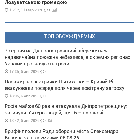
Лозуватською громадою
0
15:12, 11 мар 2026
ТОП ОБСУЖДАЕМЫХ
7 серпня на Дніпропетровщині збережеться
надзвичайна пожежна небезпека, в окремих регіонах
України прогнозують грози
0
17:35, 6 авг 2026
Пасажирів електрички П'ятихатки – Кривий Ріг
евакуювали посеред поля через повітряну загрозу
0
18:05, 6 авг 2026
Росія майже 60 разів атакувала Дніпропетровщину:
загинули п’ятеро людей, ще 16 – поранені
0
18:42, 6 авг 2026
Брифінг голови Ради оборони міста Олександра
Вілкула за підсумками 06 08 26