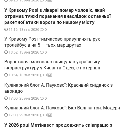
0
09:26, 13 янв 2026
У Кривому Розі в лікарні помер чоловік, який
отримав тяжкі поранення внаслідок останньої
ракетної атаки ворога по нашому місту
0
11:16, 13 янв 2026
У Кривому Розі тимчасово призупинять рух
тролейбусів на 5 – тьох маршрутах
0
13:52, 13 янв 2026
Ворог вночі масовано знищував українську
інфраструктуру у Києві та Одесі, є потерпілі
0
10:54, 13 янв 2026
Кулінарний блог А. Паукової: Красивий сніданок з
авокадо
0
17:00, 25 янв 2026
Кулінарний блог А. Паукової: Біф Веллінгтон. Модерн
0
17:00, 29 янв 2026
У 2026 році Метінвест продовжить співпрацю з