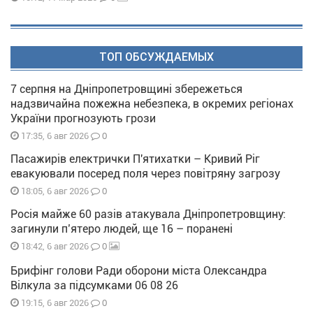
ТОП ОБСУЖДАЕМЫХ
7 серпня на Дніпропетровщині збережеться
надзвичайна пожежна небезпека, в окремих регіонах
України прогнозують грози
0
17:35, 6 авг 2026
Пасажирів електрички П'ятихатки – Кривий Ріг
евакуювали посеред поля через повітряну загрозу
0
18:05, 6 авг 2026
Росія майже 60 разів атакувала Дніпропетровщину:
загинули п’ятеро людей, ще 16 – поранені
0
18:42, 6 авг 2026
Брифінг голови Ради оборони міста Олександра
Вілкула за підсумками 06 08 26
0
19:15, 6 авг 2026