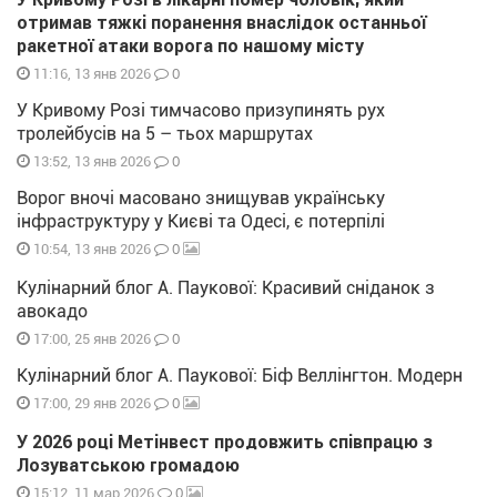
отримав тяжкі поранення внаслідок останньої
ракетної атаки ворога по нашому місту
0
11:16, 13 янв 2026
У Кривому Розі тимчасово призупинять рух
тролейбусів на 5 – тьох маршрутах
0
13:52, 13 янв 2026
Ворог вночі масовано знищував українську
інфраструктуру у Києві та Одесі, є потерпілі
0
10:54, 13 янв 2026
Кулінарний блог А. Паукової: Красивий сніданок з
авокадо
0
17:00, 25 янв 2026
Кулінарний блог А. Паукової: Біф Веллінгтон. Модерн
0
17:00, 29 янв 2026
У 2026 році Метінвест продовжить співпрацю з
Лозуватською громадою
0
15:12, 11 мар 2026