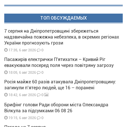
ТОП ОБСУЖДАЕМЫХ
7 серпня на Дніпропетровщині збережеться
надзвичайна пожежна небезпека, в окремих регіонах
України прогнозують грози
0
17:35, 6 авг 2026
Пасажирів електрички П'ятихатки – Кривий Ріг
евакуювали посеред поля через повітряну загрозу
0
18:05, 6 авг 2026
Росія майже 60 разів атакувала Дніпропетровщину:
загинули п’ятеро людей, ще 16 – поранені
0
18:42, 6 авг 2026
Брифінг голови Ради оборони міста Олександра
Вілкула за підсумками 06 08 26
0
19:15, 6 авг 2026