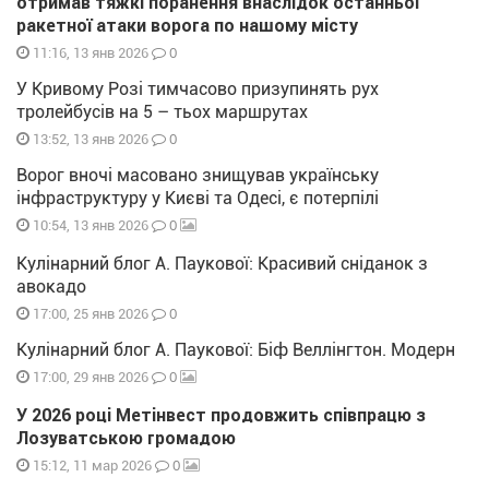
отримав тяжкі поранення внаслідок останньої
ракетної атаки ворога по нашому місту
0
11:16, 13 янв 2026
У Кривому Розі тимчасово призупинять рух
тролейбусів на 5 – тьох маршрутах
0
13:52, 13 янв 2026
Ворог вночі масовано знищував українську
інфраструктуру у Києві та Одесі, є потерпілі
0
10:54, 13 янв 2026
Кулінарний блог А. Паукової: Красивий сніданок з
авокадо
0
17:00, 25 янв 2026
Кулінарний блог А. Паукової: Біф Веллінгтон. Модерн
0
17:00, 29 янв 2026
У 2026 році Метінвест продовжить співпрацю з
Лозуватською громадою
0
15:12, 11 мар 2026