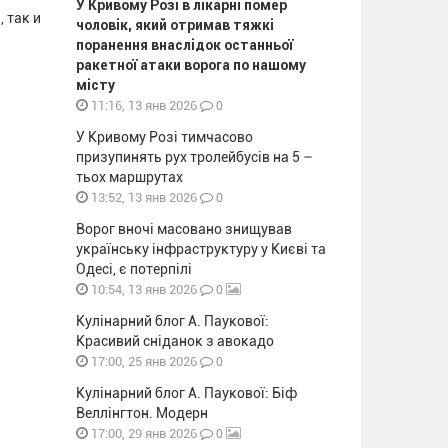
У Кривому Розі в лікарні помер
 так и
чоловік, який отримав тяжкі
поранення внаслідок останньої
ракетної атаки ворога по нашому
місту
0
11:16, 13 янв 2026
У Кривому Розі тимчасово
призупинять рух тролейбусів на 5 –
тьох маршрутах
0
13:52, 13 янв 2026
Ворог вночі масовано знищував
українську інфраструктуру у Києві та
Одесі, є потерпілі
0
10:54, 13 янв 2026
Кулінарний блог А. Паукової:
Красивий сніданок з авокадо
0
17:00, 25 янв 2026
Кулінарний блог А. Паукової: Біф
Веллінгтон. Модерн
0
17:00, 29 янв 2026