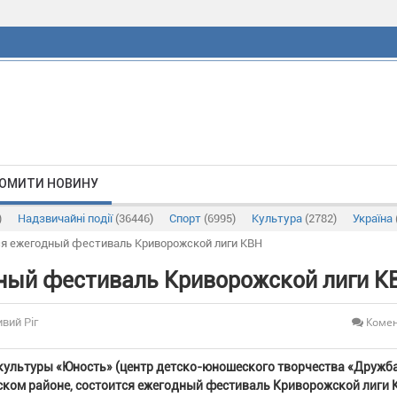
ОМИТИ НОВИНУ
)
Надзвичайні події
(36446)
Спорт
(6995)
Культура
(2782)
Україна
ся ежегодный фестиваль Криворожской лиги КВН
дный фестиваль Криворожской лиги К
Комен
ивий Ріг
 культуры «Юность» (центр детско-юношеского творчества «Дружба
ком районе, состоится ежегодный фестиваль Криворожской лиги