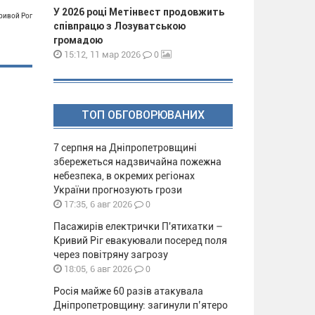
У 2026 році Метінвест продовжить
Кривой Рог
співпрацю з Лозуватською
громадою
0
15:12, 11 мар 2026
ТОП ОБГОВОРЮВАНИХ
7 серпня на Дніпропетровщині
збережеться надзвичайна пожежна
небезпека, в окремих регіонах
України прогнозують грози
0
17:35, 6 авг 2026
Пасажирів електрички П'ятихатки –
Кривий Ріг евакуювали посеред поля
через повітряну загрозу
0
18:05, 6 авг 2026
Росія майже 60 разів атакувала
Дніпропетровщину: загинули п’ятеро