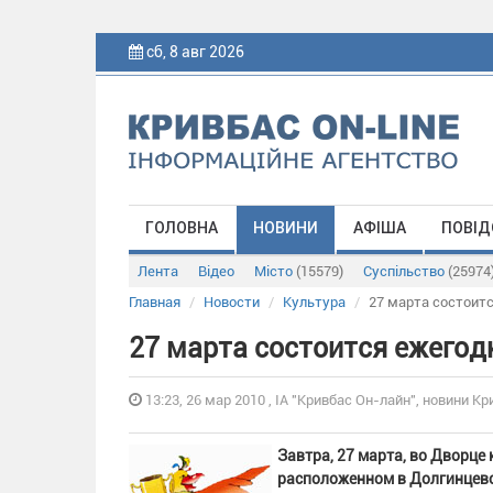
сб, 8 авг 2026
ГОЛОВНА
НОВИНИ
АФІША
ПОВІД
Лента
Відео
Місто
(15579)
Суспільство
(25974
Главная
Новости
Культура
27 марта состоит
27 марта состоится ежего
13:23, 26 мар 2010 , ІА "Кривбас Он-лайн", новини Кр
Завтра, 27 марта, во Дворце
расположенном в Долгинцевс