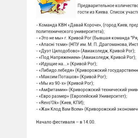
Предварительное количество 
гости из Киева. Список учас
- Команда КВН «Давай Короче», (город Киев, пр
политехнического университета);
- «Это не мы» г. Кривой Рог (бывшая команда "Ря
- «Апаснi тєми» (НПУ им. М. П. Драгоманова, Инс
- «Дуэт Цилодобово» (Авиаколедж, Кривой Рог);
- «Под Напряжением» (Авиаколедж, Кривой Рог);
- «Идущие на...» (Кривой Рог);
- «Либидо лебедя» (Криворожский государственн
- «Максим Поташов» (Кривой Рог);
- «Мы из 90-х» (Кривой Рог);
- «Амфитамин» (Криворожский технический униве
- «Евро размер» (Европейский Университет);
- «Revo'Ok» (Киев, КПИ);
- «Жан Клод Вам Всем» (Криворожский экономич
Начало фестиваля – в 14.00.