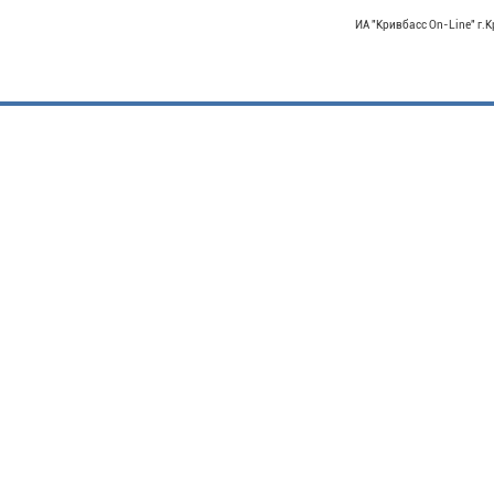
ИА "Кривбасс On-Line" г.