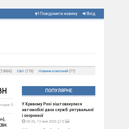
Повідомити новину
Вхід
(13866)
Світ
(178)
Новини компаній
(77)
ВН
ПОПУЛЯРНЕ
У Кривому Розі зіштовхнулися
тарів: 0
автомобілі двох служб: рятувальної
і охоронної
»),
0
09:26, 13 янв 2026
 КВН.