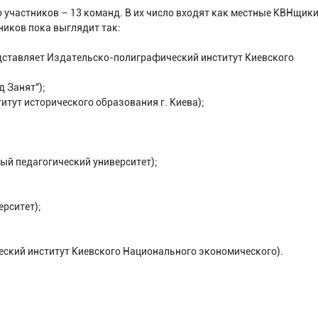
участников – 13 команд. В их число входят как местные КВНщики,
тников пока выглядит так:
едставляет Издательско-полиграфический институт Киевского
д Занят");
титут исторического образования г. Киева);
ый педагогический университет);
рситет);
еский институт Киевского Национального экономического).