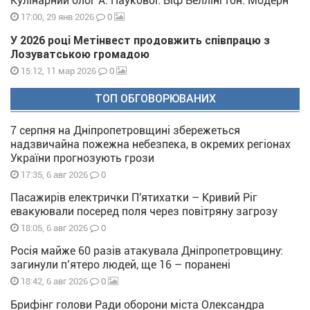
Кулінарний блог А. Паукової: Біф Веллінгтон. Модерн
0
17:00, 29 янв 2026
У 2026 році Метінвест продовжить співпрацю з
Лозуватською громадою
0
15:12, 11 мар 2026
ТОП ОБГОВОРЮВАНИХ
7 серпня на Дніпропетровщині збережеться
надзвичайна пожежна небезпека, в окремих регіонах
України прогнозують грози
0
17:35, 6 авг 2026
Пасажирів електрички П'ятихатки – Кривий Ріг
евакуювали посеред поля через повітряну загрозу
0
18:05, 6 авг 2026
Росія майже 60 разів атакувала Дніпропетровщину:
загинули п’ятеро людей, ще 16 – поранені
0
18:42, 6 авг 2026
Брифінг голови Ради оборони міста Олександра