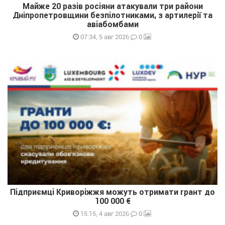
Майже 20 разів росіяни атакували три райони
Дніпропетровщини безпілотниками, з артилерії та
авіабомбами
0
07:34, 5 авг 2026
Підприємці Криворіжжя можуть отримати грант до
100 000 €
0
15:15, 4 авг 2026