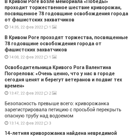
В Кривом Роге возле мемориала «Победы»
проходит торжественное шествие криворожан,
посвященное 78 годовщине освобождения города
от фашистских захватчиков
1
14:35, 22 фев 2022
В Кривом Роге проходят торжества, посвященные
78 годовщине освобождения города от
фашистских захватчиков
1
14:08, 22 фев 2022
Освободительница Кривого Рога Валентина
Погорелова: «Очень ценно, что у нас в городе
сегодня ценят и берегут ветеранов и подвиг тех
времен»
2
13:47, 22 фев 2022
Безопасность превыше всего: криворожанка
зарегистрировала петицию с просьбой перекрыть
опасную трубу над водоемом
3
13:14, 22 фев 2022
14-летняя криворожанка найдена невредимой