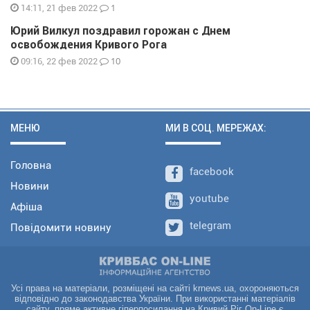
1
14:11, 21 фев 2022
Юрий Вилкул поздравил горожан с Днем
освобождения Кривого Рога
10
09:16, 22 фев 2022
МЕНЮ
МИ В СОЦ. МЕРЕЖАХ:
Головна
facebook
Новини
youtube
Афіша
telegram
Повідомити новину
Усі права на матеріали, розміщені на сайті krnews.ua, охороняються
відповідно до законодавства України. При використанні матеріалів
сайту, пряме активне гіперпосилання на Кривий Ріг On-Line є