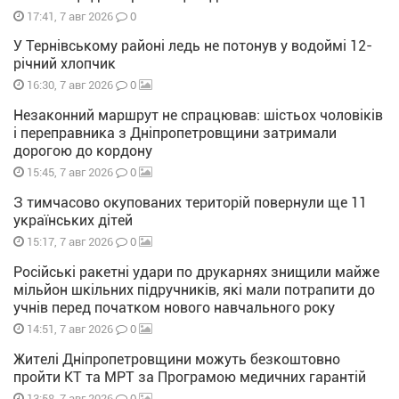
0
17:41, 7 авг 2026
У Тернівському районі ледь не потонув у водоймі 12-
річний хлопчик
0
16:30, 7 авг 2026
Незаконний маршрут не спрацював: шістьох чоловіків
і переправника з Дніпропетровщини затримали
дорогою до кордону
0
15:45, 7 авг 2026
З тимчасово окупованих територій повернули ще 11
українських дітей
0
15:17, 7 авг 2026
Російські ракетні удари по друкарнях знищили майже
мільйон шкільних підручників, які мали потрапити до
учнів перед початком нового навчального року
0
14:51, 7 авг 2026
Жителі Дніпропетровщини можуть безкоштовно
пройти КТ та МРТ за Програмою медичних гарантій
0
13:58, 7 авг 2026