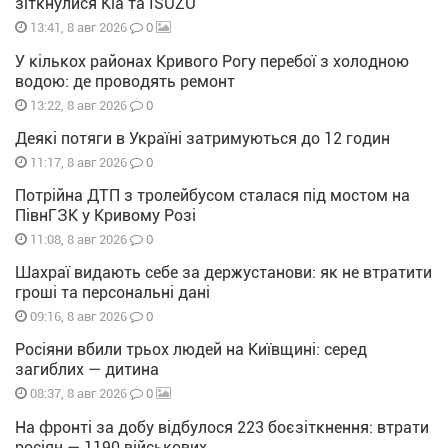
зіткнулися Kia та ISUZU
0
13:41, 8 авг 2026
У кількох районах Кривого Рогу перебої з холодною
водою: де проводять ремонт
0
13:22, 8 авг 2026
Деякі потяги в Україні затримуються до 12 годин
0
11:17, 8 авг 2026
Потрійна ДТП з тролейбусом сталася під мостом на
ПівнГЗК у Кривому Розі
0
11:08, 8 авг 2026
Шахраї видають себе за держустанови: як не втратити
гроші та персональні дані
0
09:16, 8 авг 2026
Росіяни вбили трьох людей на Київщині: серед
загиблих — дитина
0
08:37, 8 авг 2026
На фронті за добу відбулося 223 боєзіткнення: втрати
росіян — 1190 військових