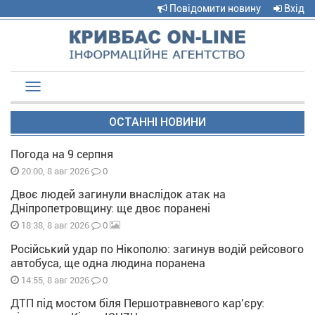
Повідомити новину
Вхід
Toggle
navigation
ОСТАННІ НОВИНИ
Погода на 9 серпня
0
20:00, 8 авг 2026
Двоє людей загинули внаслідок атак на
Дніпропетровщину: ще двоє поранені
0
18:38, 8 авг 2026
Російський удар по Нікополю: загинув водій рейсового
автобуса, ще одна людина поранена
0
14:55, 8 авг 2026
ДТП під мостом біля Першотравневого кар’єру: