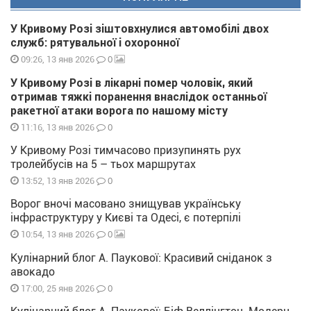
У Кривому Розі зіштовхнулися автомобілі двох
служб: рятувальної і охоронної
0
09:26, 13 янв 2026
У Кривому Розі в лікарні помер чоловік, який
отримав тяжкі поранення внаслідок останньої
ракетної атаки ворога по нашому місту
0
11:16, 13 янв 2026
У Кривому Розі тимчасово призупинять рух
тролейбусів на 5 – тьох маршрутах
0
13:52, 13 янв 2026
Ворог вночі масовано знищував українську
інфраструктуру у Києві та Одесі, є потерпілі
0
10:54, 13 янв 2026
Кулінарний блог А. Паукової: Красивий сніданок з
авокадо
0
17:00, 25 янв 2026