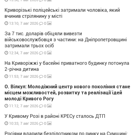
Криворізькі поліцейські затримали чоловіка, який
вчинив стрілянину у місті
0
13:10, 7 авг 2026
За 7 тис. доларів обіцяли вивезти
військовослужбовця з частини: на Дніпропетровщині
затримали трьох осіб
0
12:34, 7 авг 2026
На Криворіжжі у басейні приватного будинку потонула
2-річна дитина
0
11:53, 7 авг 2026
О. Вілкул: Молодіжний центр нового покоління стане
місцем можливостей, розвитку та реалізації ідей
молоді Кривого Рогу
0
11:12, 7 авг 2026
У Кривому Розі в районі КРЕСу сталось ДТП
0
10:33, 7 авг 2026
Росіяни вдарили безпілотником по ринку на Сумщині: