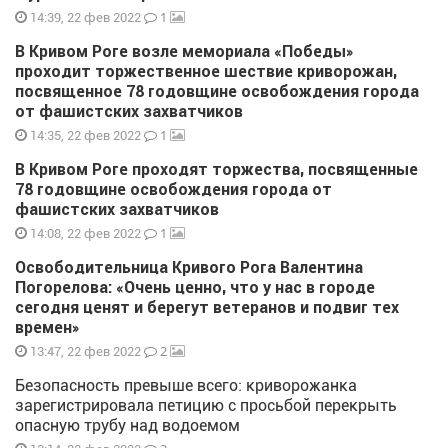
1
14:39, 22 фев 2022
В Кривом Роге возле мемориала «Победы»
проходит торжественное шествие криворожан,
посвященное 78 годовщине освобождения города
от фашистских захватчиков
1
14:35, 22 фев 2022
В Кривом Роге проходят торжества, посвященные
78 годовщине освобождения города от
фашистских захватчиков
1
14:08, 22 фев 2022
Освободительница Кривого Рога Валентина
Погорелова: «Очень ценно, что у нас в городе
сегодня ценят и берегут ветеранов и подвиг тех
времен»
2
13:47, 22 фев 2022
Безопасность превыше всего: криворожанка
зарегистрировала петицию с просьбой перекрыть
опасную трубу над водоемом