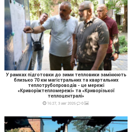
У рамках підготовки до зими тепловики замінюють
близько 70 км магістральних та квартальних
теплотрубопроводів - це мережі
«Криворіжтепломережі» та «Криворізької
теплоцентралі»
0
16:27, 3 авг 2026