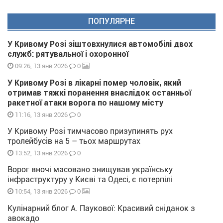
ПОПУЛЯРНЕ
У Кривому Розі зіштовхнулися автомобілі двох
служб: рятувальної і охоронної
0
09:26, 13 янв 2026
У Кривому Розі в лікарні помер чоловік, який
отримав тяжкі поранення внаслідок останньої
ракетної атаки ворога по нашому місту
0
11:16, 13 янв 2026
У Кривому Розі тимчасово призупинять рух
тролейбусів на 5 – тьох маршрутах
0
13:52, 13 янв 2026
Ворог вночі масовано знищував українську
інфраструктуру у Києві та Одесі, є потерпілі
0
10:54, 13 янв 2026
Кулінарний блог А. Паукової: Красивий сніданок з
авокадо