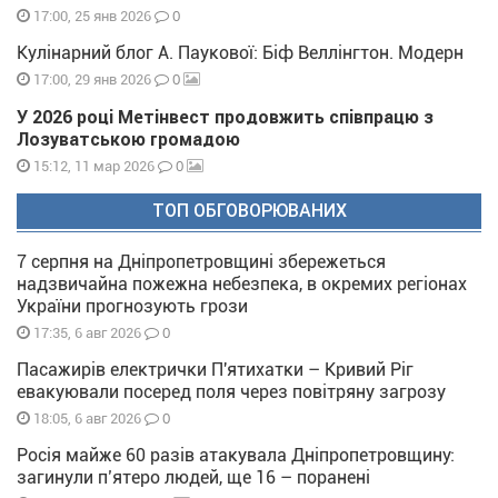
0
17:00, 25 янв 2026
Кулінарний блог А. Паукової: Біф Веллінгтон. Модерн
0
17:00, 29 янв 2026
У 2026 році Метінвест продовжить співпрацю з
Лозуватською громадою
0
15:12, 11 мар 2026
ТОП ОБГОВОРЮВАНИХ
7 серпня на Дніпропетровщині збережеться
надзвичайна пожежна небезпека, в окремих регіонах
України прогнозують грози
0
17:35, 6 авг 2026
Пасажирів електрички П'ятихатки – Кривий Ріг
евакуювали посеред поля через повітряну загрозу
0
18:05, 6 авг 2026
Росія майже 60 разів атакувала Дніпропетровщину:
загинули п’ятеро людей, ще 16 – поранені