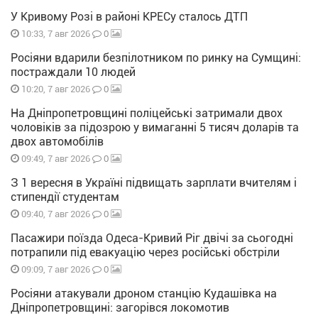
У Кривому Розі в районі КРЕСу сталось ДТП
0
10:33, 7 авг 2026
Росіяни вдарили безпілотником по ринку на Сумщині:
постраждали 10 людей
0
10:20, 7 авг 2026
На Дніпропетровщині поліцейські затримали двох
чоловіків за підозрою у вимаганні 5 тисяч доларів та
двох автомобілів
0
09:49, 7 авг 2026
З 1 вересня в Україні підвищать зарплати вчителям і
стипендії студентам
0
09:40, 7 авг 2026
Пасажири поїзда Одеса-Кривий Ріг двічі за сьогодні
потрапили під евакуацію через російські обстріли
0
09:09, 7 авг 2026
Росіяни атакували дроном станцію Кудашівка на
Дніпропетровщині: загорівся локомотив