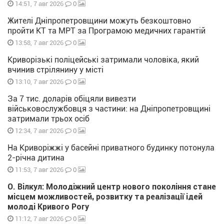
0
14:51, 7 авг 2026
Жителі Дніпропетровщини можуть безкоштовно
пройти КТ та МРТ за Програмою медичних гарантій
0
13:58, 7 авг 2026
Криворізькі поліцейські затримали чоловіка, який
вчинив стрілянину у місті
0
13:10, 7 авг 2026
За 7 тис. доларів обіцяли вивезти
військовослужбовця з частини: на Дніпропетровщині
затримали трьох осіб
0
12:34, 7 авг 2026
На Криворіжжі у басейні приватного будинку потонула
2-річна дитина
0
11:53, 7 авг 2026
О. Вілкул: Молодіжний центр нового покоління стане
місцем можливостей, розвитку та реалізації ідей
молоді Кривого Рогу
0
11:12, 7 авг 2026