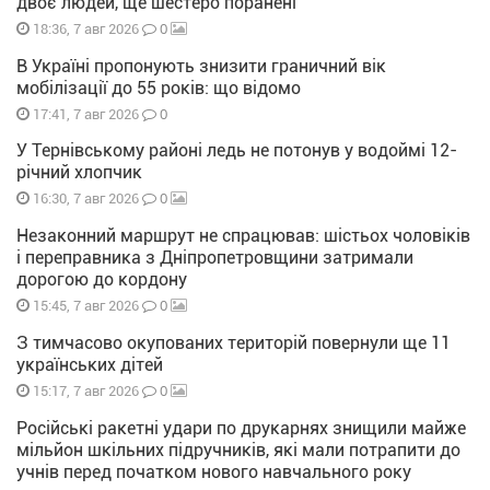
двоє людей, ще шестеро поранені
0
18:36, 7 авг 2026
В Україні пропонують знизити граничний вік
мобілізації до 55 років: що відомо
0
17:41, 7 авг 2026
У Тернівському районі ледь не потонув у водоймі 12-
річний хлопчик
0
16:30, 7 авг 2026
Незаконний маршрут не спрацював: шістьох чоловіків
і переправника з Дніпропетровщини затримали
дорогою до кордону
0
15:45, 7 авг 2026
З тимчасово окупованих територій повернули ще 11
українських дітей
0
15:17, 7 авг 2026
Російські ракетні удари по друкарнях знищили майже
мільйон шкільних підручників, які мали потрапити до
учнів перед початком нового навчального року