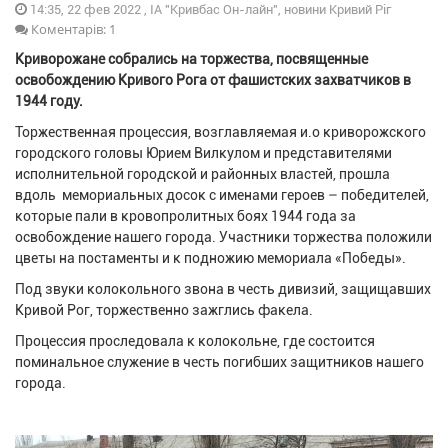
14:35, 22 фев 2022 , ІА "Кривбас Он-лайн", новини Кривий Ріг
Коментарів: 1
Криворожане собрались на торжества, посвященные
освобождению Кривого Рога от фашистских захватчиков в
1944 году.
Торжественная процессия, возглавляемая и.о криворожского
городского головы Юрием Вилкулом и представителями
исполнительной городской и районных властей, прошла
вдоль мемориальных досок с именами героев – победителей,
которые пали в кровопролитных боях 1944 года за
освобождение нашего города. Участники торжества положили
цветы на постаменты и к подножию мемориала «Победы».
Под звуки колокольного звона в честь дивизий, защищавших
Кривой Рог, торжественно зажглись факела.
Процессия проследовала к колокольне, где состоится
поминальное служение в честь погибших защитников нашего
города.