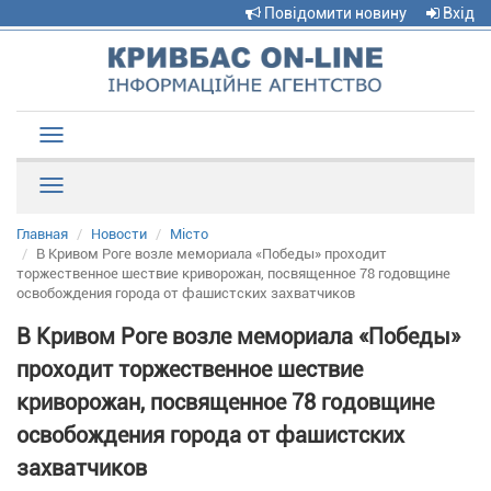
Повідомити новину
Вхід
Toggle
navigation
Рубрики
Главная
Новости
Місто
В Кривом Роге возле мемориала «Победы» проходит
торжественное шествие криворожан, посвященное 78 годовщине
освобождения города от фашистских захватчиков
В Кривом Роге возле мемориала «Победы»
проходит торжественное шествие
криворожан, посвященное 78 годовщине
освобождения города от фашистских
захватчиков