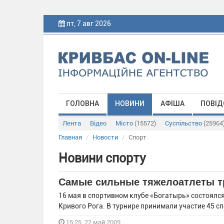
пт, 7 авг 2026
ГОЛОВНА
НОВИНИ
АФІША
ПОВІД
Лента
Відео
Місто
(15572)
Суспільство
(25964
Главная
Новости
Спорт
Новини спорту
Самые сильные тяжелоатлеты т
16 мая в спортивном клубе «Богатырь» состоялс
Кривого Рога. В турнире принимали участие 45 с
15:25, 22 май 2009