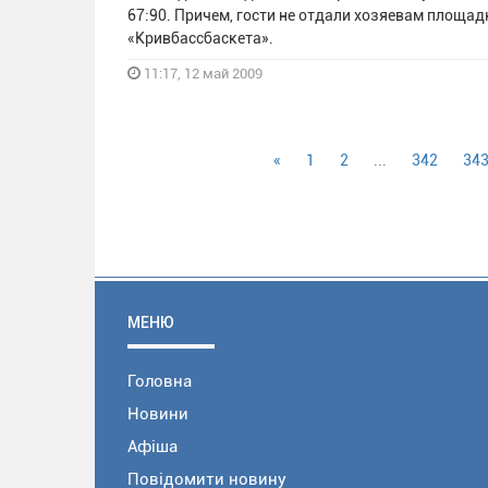
67:90. Причем, гости не отдали хозяевам площадк
«Кривбассбаскета».
11:17, 12 май 2009
«
1
2
...
342
34
МЕНЮ
Головна
Новини
Афіша
Повідомити новину