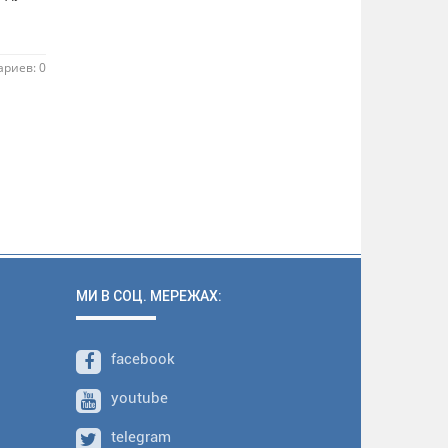
риев: 0
МИ В СОЦ. МЕРЕЖАХ:
facebook
youtube
telegram