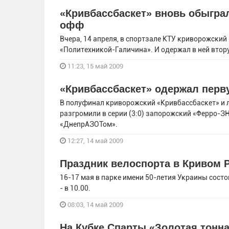
«Кривбассбаскет» вновь обыгра
офф
Вчера, 14 апреля, в спортзале КТУ криворожски
«Политехникой-Галичина». И одержал в ней втор
11:23, 15 май 2009
«Кривбассбаскет» одержал перв
В полуфинал криворожский «Кривбассбаскет» и 
разгромили в серии (3:0) запорожский «Ферро-З
«ДнепрАЗОТом».
12:27, 14 май 2009
Праздник велоспорта в Кривом 
16-17 мая в парке имени 50-летия Украины сост
- в 10.00.
08:03, 14 май 2009
На Кубке Спарты «Золотая тонн