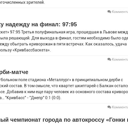
ногочисленных зрителей.
Коммента
у надежду на финал: 97:95
кет» 97:95 Третья полуфинальная игра, прошедшая в Львове межд
была решающей. Для выхода в финал, гостям необходимо было од
жду обыграть криворожан в пяти встречах. Как оказалось, удача
 пользу «Кривбассбаскета».
Коммента
рби-матче
тбольном поле стадиона «Металлург» в принципиальном дерби с
й состав. В том смысле, что квартет шкиптарей с Балкан осталс
се. Добавив к ним еще пару человек из основного состава кривор
 "Кривбасс" - "Днепр" 0:1 (0:0).
Коммента
ый чемпионат города по автокроссу «Гонки 