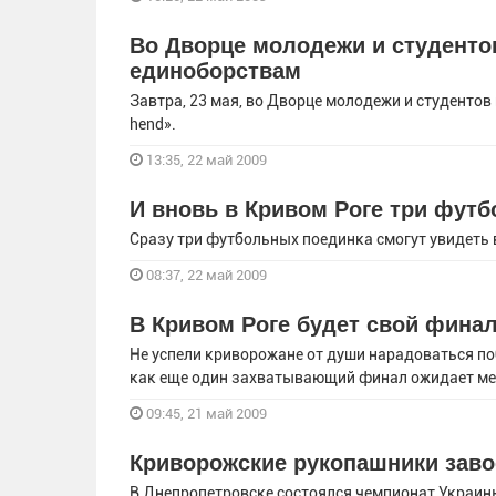
Во Дворце молодежи и студенто
единоборствам
Завтра, 23 мая, во Дворце молодежи и студентов
hend».
13:35, 22 май 2009
И вновь в Кривом Роге три фут
Сразу три футбольных поединка смогут увидеть
08:37, 22 май 2009
В Кривом Роге будет свой фина
Не успели криворожане от души нарадоваться по
как еще один захватывающий финал ожидает мест
09:45, 21 май 2009
Криворожские рукопашники заво
В Днепропетровске состоялся чемпионат Украин