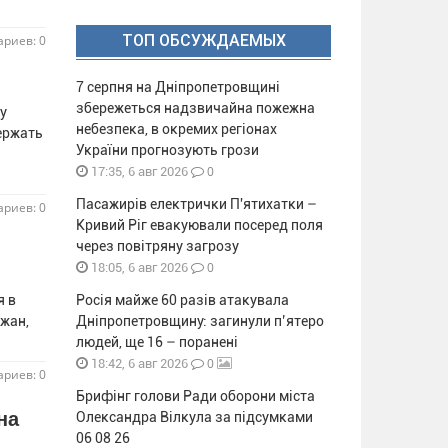
ТОП ОБСУЖДАЕМЫХ
риев: 0
7 серпня на Дніпропетровщині
збережеться надзвичайна пожежна
у
небезпека, в окремих регіонах
ержать
України прогнозують грози
0
17:35, 6 авг 2026
Пасажирів електрички П'ятихатки –
риев: 0
Кривий Ріг евакуювали посеред поля
через повітряну загрозу
0
18:05, 6 авг 2026
я в
Росія майже 60 разів атакувала
ожан,
Дніпропетровщину: загинули п’ятеро
людей, ще 16 – поранені
0
18:42, 6 авг 2026
риев: 0
Брифінг голови Ради оборони міста
на
Олександра Вілкула за підсумками
06 08 26