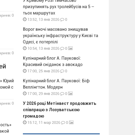
У Кривому Розі тимчасово
призупинять рух тролейбусів на 5 –
тьох маршрутах
риев: 0
0
13:52, 13 янв 2026
Ворог вночі масовано знищував
українську інфраструктуру у Києві та
Одесі, є потерпілі
0
10:54, 13 янв 2026
риев: 0
Кулінарний блог А. Паукової:
Красивий сніданок з авокадо
ей
0
17:00, 25 янв 2026
с» Юрий
Кулінарний блог А. Паукової: Біф
домой с
Веллінгтон. Модерн
0
17:00, 29 янв 2026
риев: 0
У 2026 році Метінвест продовжить
співпрацю з Лозуватською
громадою
0
15:12, 11 мар 2026
лость»
такой