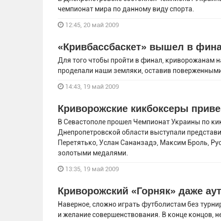
чемпионат мира по данному виду спорта.
12:45, 20 май 2009
«Кривбассбаскет» вышел в фин
Для того чтобы пройти в финал, криворожанам на
проделали наши земляки, оставив поверженными
14:43, 19 май 2009
Криворожские кикбоксеры приве
В Севастополе прошел Чемпионат Украины по ки
Днепропетровской области выступали представи
Перетятько, Услан Сананзадэ, Максим Броль, Рус
золотыми медалями.
13:35, 19 май 2009
Криворожский «Горняк» даже ау
Наверное, сложно играть футболистам без турни
и желание совершенствования. В конце концов, не