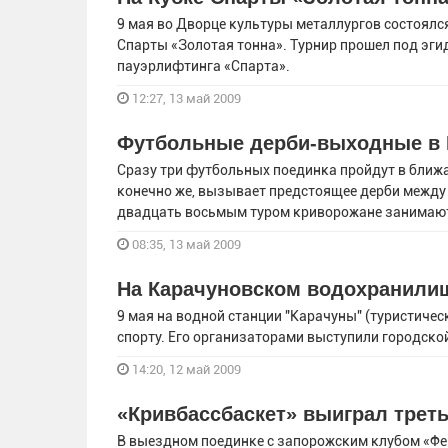
9 мая во Дворце культуры металлургов состоялс
Спарты «Золотая тонна». Турнир прошел под эг
пауэрлифтинга «Спарта».
12:27, 13 май 2009
Футбольные дерби-выходные в 
Сразу три футбольных поединка пройдут в ближ
конечно же, вызывает предстоящее дерби между
двадцать восьмым туром криворожане занимают 
08:35, 13 май 2009
На Карачуновском водохранилищ
9 мая на водной станции "Карачуны" (туристичес
спорту. Его организаторами выступили городско
14:20, 12 май 2009
«Кривбассбаскет» выиграл треть
В выездном поединке с запорожским клубом «Ф