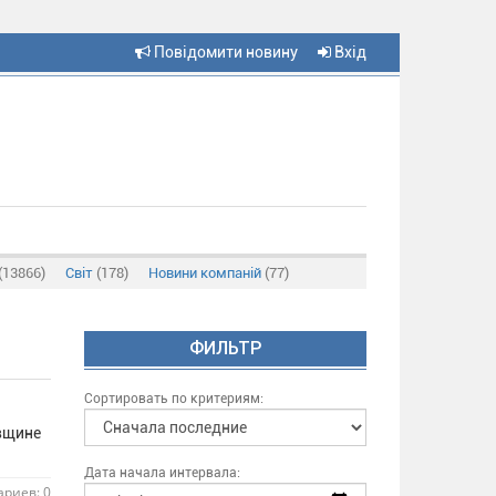
Повідомити новину
Вхід
(13866)
Світ
(178)
Новини компаній
(77)
ФИЛЬТР
Сортировать по критериям:
овщине
Дата начала интервала:
риев: 0