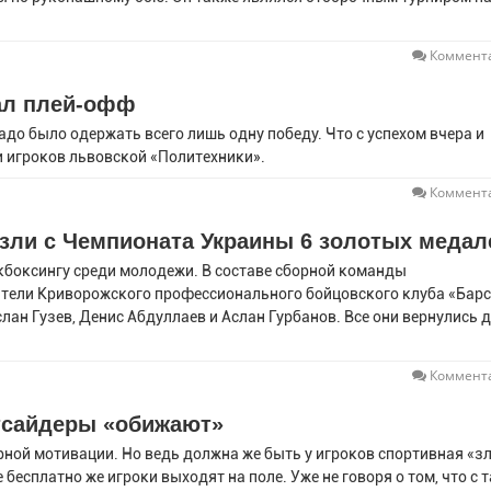
Коммента
ал плей-офф
до было одержать всего лишь одну победу. Что с успехом вчера и
 игроков львовской «Политехники».
Коммента
зли с Чемпионата Украины 6 золотых медал
кбоксингу среди молодежи. В составе сборной команды
тели Криворожского профессионального бойцовского клуба «Бар
лан Гузев, Денис Абдуллаев и Аслан Гурбанов. Все они вернулись 
Коммента
тсайдеры «обижают»
рной мотивации. Но ведь должна же быть у игроков спортивная «з
 бесплатно же игроки выходят на поле. Уже не говоря о том, что с 