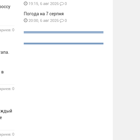
0
19:15, 6 авг 2026
россу
Погода на 7 серпня
0
20:00, 6 авг 2026
риев: 0
тапа.
 в
риев: 0
каждый
е
риев: 0