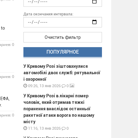
Дата окончания интервала:
 to
Очистить фильтр
риев: 0
ПОПУЛЯРНОЕ
У Кривому Розі зіштовхнулися
автомобілі двох служб: рятувальної
риев: 0
і охоронної
0
09:26, 13 янв 2026
У Кривому Розі в лікарні помер
УЕФА,
чоловік, який отримав тяжкі
у.
поранення внаслідок останньої
риев: 0
ракетної атаки ворога по нашому
місту
0
11:16, 13 янв 2026
а