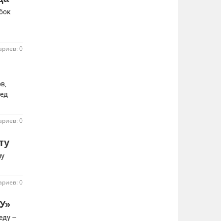
убок
риев: 0
в,
ред
риев: 0
ту
му
риев: 0
У»
еду –