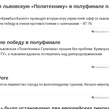
л львовскую «Политехнику» в полуфинале п
й «Кривбассбаскет» проводил вторую игру серии плей-офф со льво
ую победу в очном противостоянии с галичанами – 87:76.
Коммента
ую победу в полуфинале
львовская «Политехника-Галичина» прошли без проблем. Криворо
НТУ», а львовяне вдоволь потешились над днепродзержинским
Коммента
Роге
оится первенство города по велосипедному туризму. Начало мероп
Коммента
а» было установлено два европейских рекор