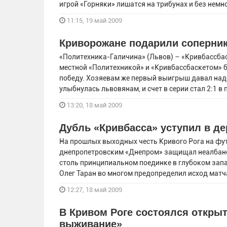
игрой «Горняки» лишатся на трибунах и без нем
11:15, 19 май 2009
Криворожане подарили соперник
«Политехника-Галичина» (Львов) – «Кривбассбас
местной «Политехникой» и «Кривбассбаскетом» 
победу. Хозяевам же первый выигрыш давал наде
улыбнулась львовянам, и счет в серии стал 2:1 в
13:20, 18 май 2009
Дубль «Кривбасса» уступил в де
На прошлых выходных честь Кривого Рога на фу
днепропетровским «Днепром» защищал неалбански
столь принципиальном поединке в глубоком запа
Олег Таран во многом предопределил исход матча…
12:27, 18 май 2009
В Кривом Роге состоялся открыт
выживание»