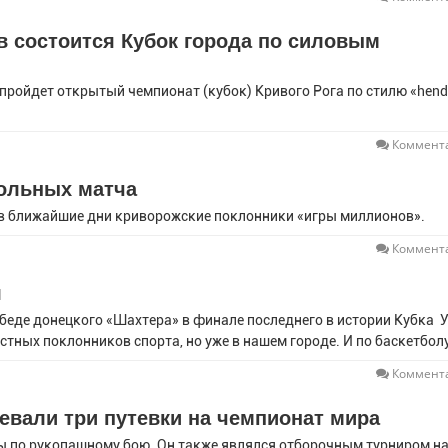
в состоится Кубок города по силовым
 пройдет открытый чемпионат (кубок) Кривого Рога по стилю «hend
Коммента
больных матча
 в ближайшие дни криворожские поклонники «игры миллионов».
Коммента
л
беде донецкого «Шахтера» в финале последнего в истории Кубка 
ных поклонников спорта, но уже в нашем городе. И по баскетбол
Коммента
евали три путевки на чемпионат мира
ы по рукопашному бою. Он также являлся отборочным турниром н