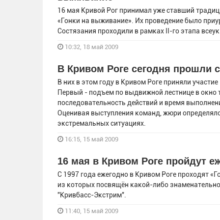
16 мая Кривой Рог принимал уже ставший тради
«Гонки на выживание». Их проведение было приу
Состязания проходили в рамках II-го этапа все
10:32, 18 май 2009
В Кривом Роге сегодня прошли 
В них в этом году в Кривом Роге приняли участи
Первый - подъем по выдвижной лестнице в окно 
последовательность действий и время выполнени
Оценивая выступления команд, жюри определяло 
экстремальных ситуациях.
16:15, 15 май 2009
16 мая в Кривом Роге пройдут е
С 1997 года ежегодно в Кривом Роге проходят «
из которых посвящён какой-либо знаменательной
"Кривбасс-Экстрим".
11:40, 15 май 2009