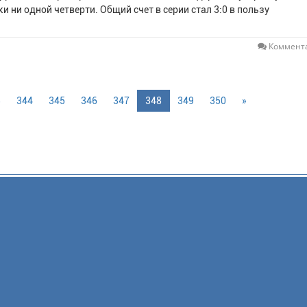
и ни одной четверти. Общий счет в серии стал 3:0 в пользу
Коммента
3
344
345
346
347
348
349
350
»