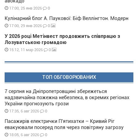
авокадо
0
17:00, 25 янв 2026
Кулінарний блог А. Паукової: Біф Веллінгтон. Модерн
0
17:00, 29 янв 2026
У 2026 році Метінвест продовжить співпрацю з
Лозуватською громадою
0
15:12, 11 мар 2026
ТОП ОБГОВОРЮВАНИХ
7 серпня на Дніпропетровщині збережеться
надзвичайна пожежна небезпека, в окремих регіонах
України прогнозують грози
0
17:35, 6 авг 2026
Пасажирів електрички П'ятихатки – Кривий Ріг
евакуювали посеред поля через повітряну загрозу
0
18:05, 6 авг 2026