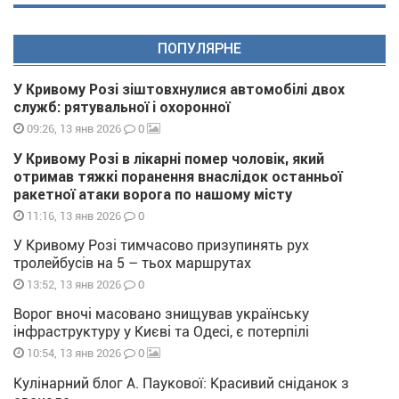
ПОПУЛЯРНЕ
У Кривому Розі зіштовхнулися автомобілі двох
служб: рятувальної і охоронної
0
09:26, 13 янв 2026
У Кривому Розі в лікарні помер чоловік, який
отримав тяжкі поранення внаслідок останньої
ракетної атаки ворога по нашому місту
0
11:16, 13 янв 2026
У Кривому Розі тимчасово призупинять рух
тролейбусів на 5 – тьох маршрутах
0
13:52, 13 янв 2026
Ворог вночі масовано знищував українську
інфраструктуру у Києві та Одесі, є потерпілі
0
10:54, 13 янв 2026
Кулінарний блог А. Паукової: Красивий сніданок з