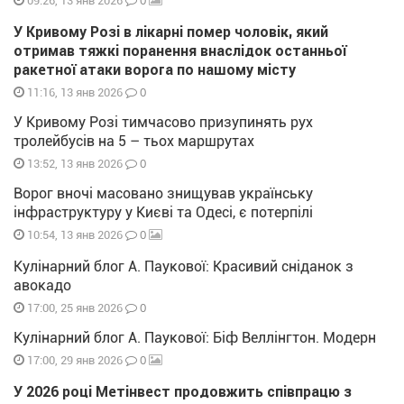
0
09:26, 13 янв 2026
У Кривому Розі в лікарні помер чоловік, який
отримав тяжкі поранення внаслідок останньої
ракетної атаки ворога по нашому місту
0
11:16, 13 янв 2026
У Кривому Розі тимчасово призупинять рух
тролейбусів на 5 – тьох маршрутах
0
13:52, 13 янв 2026
Ворог вночі масовано знищував українську
інфраструктуру у Києві та Одесі, є потерпілі
0
10:54, 13 янв 2026
Кулінарний блог А. Паукової: Красивий сніданок з
авокадо
0
17:00, 25 янв 2026
Кулінарний блог А. Паукової: Біф Веллінгтон. Модерн
0
17:00, 29 янв 2026
У 2026 році Метінвест продовжить співпрацю з