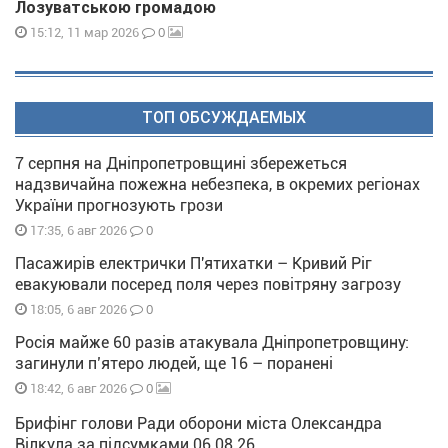
Лозуватською громадою
0
15:12, 11 мар 2026
ТОП ОБСУЖДАЕМЫХ
7 серпня на Дніпропетровщині збережеться
надзвичайна пожежна небезпека, в окремих регіонах
України прогнозують грози
0
17:35, 6 авг 2026
Пасажирів електрички П'ятихатки – Кривий Ріг
евакуювали посеред поля через повітряну загрозу
0
18:05, 6 авг 2026
Росія майже 60 разів атакувала Дніпропетровщину:
загинули п’ятеро людей, ще 16 – поранені
0
18:42, 6 авг 2026
Брифінг голови Ради оборони міста Олександра
Вілкула за підсумками 06 08 26