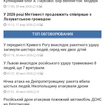
Кулінарний блог А. Паукової: Біф Веллінгтон. Модерн
0
17:00, 29 янв 2026
У 2026 році Метінвест продовжить співпрацю з
Лозуватською громадою
0
15:12, 11 мар 2026
ТОП ОБГОВОРЮВАНИХ
У передмісті Кривого Рогу внаслідок ракетного удару
загинули шестеро людей, серед них двоє дітей
0
07:18, 30 июл 2026
У Львові внаслідок російського удару травмовано 8
людей, ще 7 врятували
0
07:37, 30 июл 2026
Нічна атака на Дніпропетровщину: ракета вбила
шістьох людей, Нікопольщину атакували дрони
0
07:51, 30 июл 2026
Російський дрон атакував пожежний автомобіль ДСНС
на Херсонщині