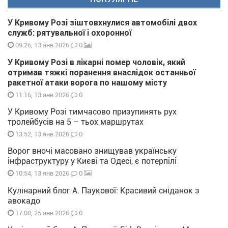
У Кривому Розі зіштовхнулися автомобілі двох
служб: рятувальної і охоронної
0
09:26, 13 янв 2026
У Кривому Розі в лікарні помер чоловік, який
отримав тяжкі поранення внаслідок останньої
ракетної атаки ворога по нашому місту
0
11:16, 13 янв 2026
У Кривому Розі тимчасово призупинять рух
тролейбусів на 5 – тьох маршрутах
0
13:52, 13 янв 2026
Ворог вночі масовано знищував українську
інфраструктуру у Києві та Одесі, є потерпілі
0
10:54, 13 янв 2026
Кулінарний блог А. Паукової: Красивий сніданок з
авокадо
0
17:00, 25 янв 2026