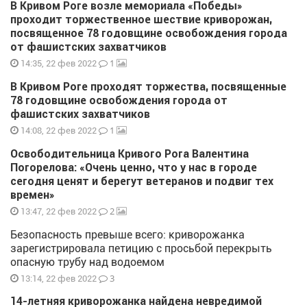
В Кривом Роге возле мемориала «Победы»
проходит торжественное шествие криворожан,
посвященное 78 годовщине освобождения города
от фашистских захватчиков
1
14:35, 22 фев 2022
В Кривом Роге проходят торжества, посвященные
78 годовщине освобождения города от
фашистских захватчиков
1
14:08, 22 фев 2022
Освободительница Кривого Рога Валентина
Погорелова: «Очень ценно, что у нас в городе
сегодня ценят и берегут ветеранов и подвиг тех
времен»
2
13:47, 22 фев 2022
Безопасность превыше всего: криворожанка
зарегистрировала петицию с просьбой перекрыть
опасную трубу над водоемом
3
13:14, 22 фев 2022
14-летняя криворожанка найдена невредимой