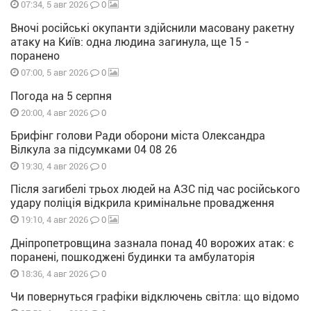
0
07:34, 5 авг 2026
Вночі російські окупанти здійснили масовану ракетну
атаку на Київ: одна людина загинула, ще 15 -
поранено
0
07:00, 5 авг 2026
Погода на 5 серпня
0
20:00, 4 авг 2026
Брифінг голови Ради оборони міста Олександра
Вілкула за підсумками 04 08 26
0
19:30, 4 авг 2026
Після загибелі трьох людей на АЗС під час російського
удару поліція відкрила кримінальне провадження
0
19:10, 4 авг 2026
Дніпропетровщина зазнала понад 40 ворожих атак: є
поранені, пошкоджені будинки та амбулаторія
0
18:36, 4 авг 2026
Чи повернуться графіки відключень світла: що відомо