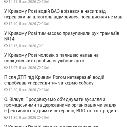
0
14:11, 5 авг 2026
У Кривому Розі водій ВАЗ врізався в насип: від
перевірки на алкоголь відмовився, посвідчення не мав
0
13:40, 5 авг 2026
У Кривому Розі тимчасово призупинили рух трамваїв
№14
0
13:15, 5 авг 2026
У Кривому Розі чоловік з палицею напав на
поліцейських і розбив службове авто
0
13:07, 5 авг 2026
Після ДТП під Кривим Рогом нетверезий водій
спробував «пересадити» за кермо собаку
0
12:30, 5 авг 2026
О. Вілкул: Продовжуємо об’єднувати зусилля з
громадськими та державними організаціями задля
ефективної підтримки ветеранів, ВПО та їхніх родин
0
11:30, 5 авг 2026