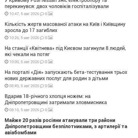
У Кривому Розі Nissan зніс електроопору та
перекинувся: двох чоловіків госпіталізували
0
10:47, 5 авг 2026
Кількість жертв масованої атаки на Київ і Київщину
зросла до 17 загиблих
0
10:26, 5 авг 2026
На станції «Квітнева» під Києвом загинули 8 людей,
які чекали на потяг
0
10:00, 5 авг 2026
На порталі «Дія» запускають бета-тестування трьох
нових державних послуг для родин з дітьми
0
08:49, 5 авг 2026
Вдарив 18-річного хлопця ножем: на
Дніпропетровщині затримали зловмисника
0
08:10, 5 авг 2026
Майже 20 разів росіяни атакували три райони
Дніпропетровщини безпілотниками, з артилерії та
авіабомбами