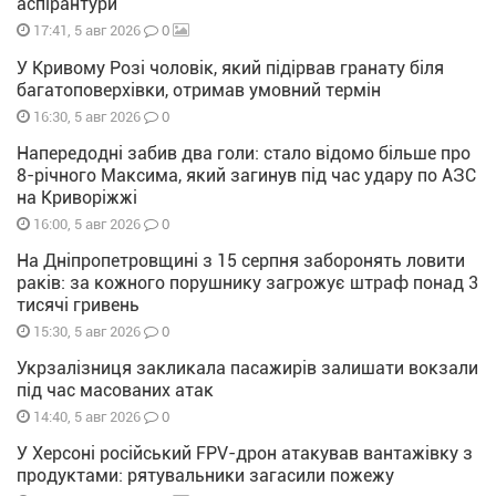
аспірантури
0
17:41, 5 авг 2026
У Кривому Розі чоловік, який підірвав гранату біля
багатоповерхівки, отримав умовний термін
0
16:30, 5 авг 2026
Напередодні забив два голи: стало відомо більше про
8-річного Максима, який загинув під час удару по АЗС
на Криворіжжі
0
16:00, 5 авг 2026
На Дніпропетровщині з 15 серпня заборонять ловити
раків: за кожного порушнику загрожує штраф понад 3
тисячі гривень
0
15:30, 5 авг 2026
Укрзалізниця закликала пасажирів залишати вокзали
під час масованих атак
0
14:40, 5 авг 2026
У Херсоні російський FPV-дрон атакував вантажівку з
продуктами: рятувальники загасили пожежу