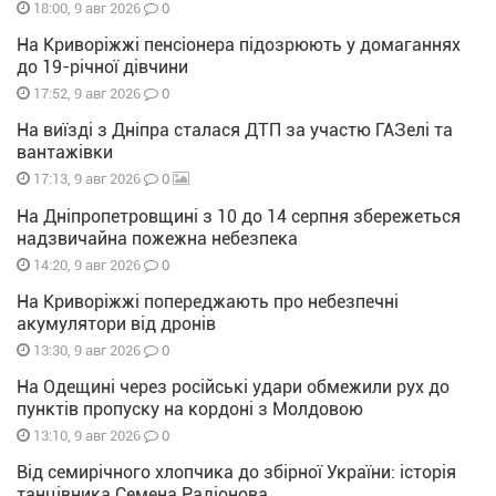
0
18:00, 9 авг 2026
На Криворіжжі пенсіонера підозрюють у домаганнях
до 19-річної дівчини
0
17:52, 9 авг 2026
На виїзді з Дніпра сталася ДТП за участю ГАЗелі та
вантажівки
0
17:13, 9 авг 2026
На Дніпропетровщині з 10 до 14 серпня збережеться
надзвичайна пожежна небезпека
0
14:20, 9 авг 2026
На Криворіжжі попереджають про небезпечні
акумулятори від дронів
0
13:30, 9 авг 2026
На Одещині через російські удари обмежили рух до
пунктів пропуску на кордоні з Молдовою
0
13:10, 9 авг 2026
Від семирічного хлопчика до збірної України: історія
танцівника Семена Радіонова