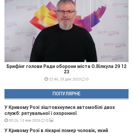
Брифінг голови Ради оборони міста О.Вілкула 29 12
23
0
22:46, 29 дек 2023
ПОПУЛЯРНЕ
У Кривому Розі зіштовхнулися автомобілі двох
служб: рятувальної і охоронної
0
09:26, 13 янв 2026
У Кривому Розі в лікарні помер чоловік, який