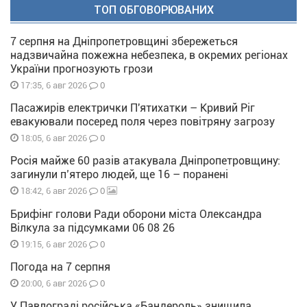
ТОП ОБГОВОРЮВАНИХ
7 серпня на Дніпропетровщині збережеться
надзвичайна пожежна небезпека, в окремих регіонах
України прогнозують грози
0
17:35, 6 авг 2026
Пасажирів електрички П'ятихатки – Кривий Ріг
евакуювали посеред поля через повітряну загрозу
0
18:05, 6 авг 2026
Росія майже 60 разів атакувала Дніпропетровщину:
загинули п’ятеро людей, ще 16 – поранені
0
18:42, 6 авг 2026
Брифінг голови Ради оборони міста Олександра
Вілкула за підсумками 06 08 26
0
19:15, 6 авг 2026
Погода на 7 серпня
0
20:00, 6 авг 2026
У Павлограді російська «Бандероль» знищила