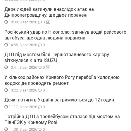
Двоє людей загинули внаслідок атак на
Дніпропетровщину: ще двоє поранені
0
18:38, 8 авг 2026
Російський удар по Нікополю: загинув водій рейсового
автобуса, ще одна людина поранена
0
14:55, 8 авг 2026
ДТП під мостом біля Першотравневого кар’єру:
зіткнулися Kia та ISUZU
0
13:41, 8 авг 2026
У кількох районах Кривого Рогу перебої з холодною
водою: де проводять ремонт
0
13:22, 8 авг 2026
Деякі потяги в Україні затримуються до 12 годин
0
11:17, 8 авг 2026
Потрійна ДТП з тролейбусом сталася під мостом на
ПівнГЗК у Кривому Розі
0
11:08, 8 авг 2026