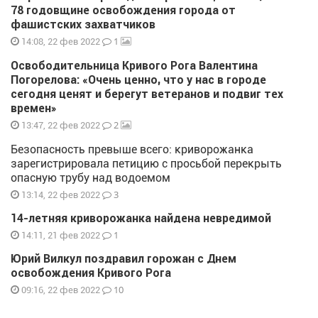
78 годовщине освобождения города от
фашистских захватчиков
1
14:08, 22 фев 2022
Освободительница Кривого Рога Валентина
Погорелова: «Очень ценно, что у нас в городе
сегодня ценят и берегут ветеранов и подвиг тех
времен»
2
13:47, 22 фев 2022
Безопасность превыше всего: криворожанка
зарегистрировала петицию с просьбой перекрыть
опасную трубу над водоемом
3
13:14, 22 фев 2022
14-летняя криворожанка найдена невредимой
1
14:11, 21 фев 2022
Юрий Вилкул поздравил горожан с Днем
освобождения Кривого Рога
10
09:16, 22 фев 2022