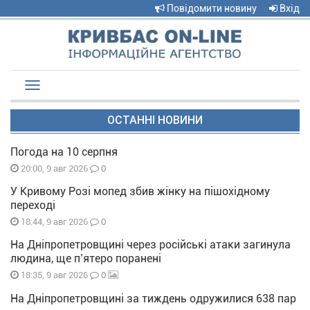
Повідомити новину
Вхід
Toggle
navigation
ОСТАННІ НОВИНИ
Погода на 10 серпня
0
20:00, 9 авг 2026
У Кривому Розі мопед збив жінку на пішохідному
переході
0
18:44, 9 авг 2026
На Дніпропетровщині через російські атаки загинула
людина, ще п’ятеро поранені
0
18:35, 9 авг 2026
На Дніпропетровщині за тиждень одружилися 638 пар