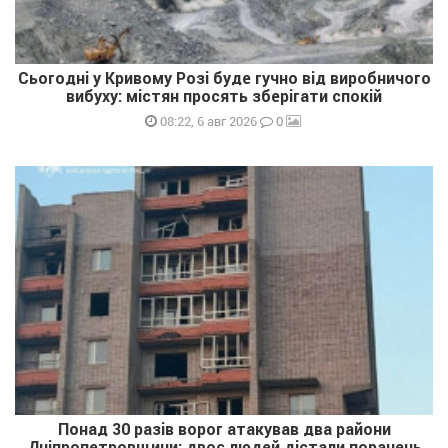
Сьогодні у Кривому Розі буде гучно від виробничого
вибуху: містян просять зберігати спокій
0
08:22, 6 авг 2026
Понад 30 разів ворог атакував два райони
Дніпропетровщини: двоє людей дістали поранень