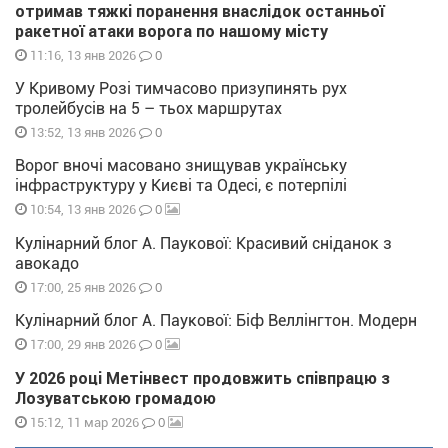
отримав тяжкі поранення внаслідок останньої
ракетної атаки ворога по нашому місту
0
11:16, 13 янв 2026
У Кривому Розі тимчасово призупинять рух
тролейбусів на 5 – тьох маршрутах
0
13:52, 13 янв 2026
Ворог вночі масовано знищував українську
інфраструктуру у Києві та Одесі, є потерпілі
0
10:54, 13 янв 2026
Кулінарний блог А. Паукової: Красивий сніданок з
авокадо
0
17:00, 25 янв 2026
Кулінарний блог А. Паукової: Біф Веллінгтон. Модерн
0
17:00, 29 янв 2026
У 2026 році Метінвест продовжить співпрацю з
Лозуватською громадою
0
15:12, 11 мар 2026