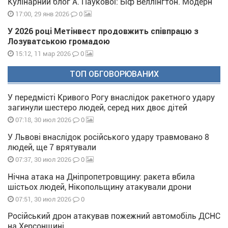
Кулінарний блог А. Паукової: Біф Веллінгтон. Модерн
0
17:00, 29 янв 2026
У 2026 році Метінвест продовжить співпрацю з
Лозуватською громадою
0
15:12, 11 мар 2026
ТОП ОБГОВОРЮВАНИХ
У передмісті Кривого Рогу внаслідок ракетного удару
загинули шестеро людей, серед них двоє дітей
0
07:18, 30 июл 2026
У Львові внаслідок російського удару травмовано 8
людей, ще 7 врятували
0
07:37, 30 июл 2026
Нічна атака на Дніпропетровщину: ракета вбила
шістьох людей, Нікопольщину атакували дрони
0
07:51, 30 июл 2026
Російський дрон атакував пожежний автомобіль ДСНС
на Херсонщині