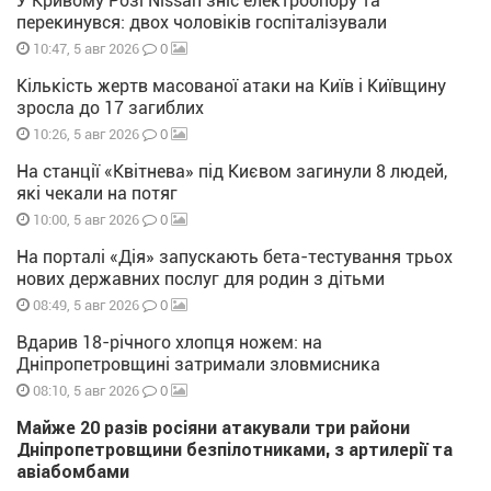
У Кривому Розі Nissan зніс електроопору та
перекинувся: двох чоловіків госпіталізували
0
10:47, 5 авг 2026
Кількість жертв масованої атаки на Київ і Київщину
зросла до 17 загиблих
0
10:26, 5 авг 2026
На станції «Квітнева» під Києвом загинули 8 людей,
які чекали на потяг
0
10:00, 5 авг 2026
На порталі «Дія» запускають бета-тестування трьох
нових державних послуг для родин з дітьми
0
08:49, 5 авг 2026
Вдарив 18-річного хлопця ножем: на
Дніпропетровщині затримали зловмисника
0
08:10, 5 авг 2026
Майже 20 разів росіяни атакували три райони
Дніпропетровщини безпілотниками, з артилерії та
авіабомбами