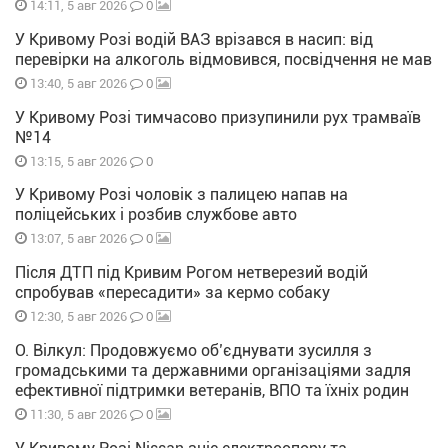
0
14:11, 5 авг 2026
У Кривому Розі водій ВАЗ врізався в насип: від
перевірки на алкоголь відмовився, посвідчення не мав
0
13:40, 5 авг 2026
У Кривому Розі тимчасово призупинили рух трамваїв
№14
0
13:15, 5 авг 2026
У Кривому Розі чоловік з палицею напав на
поліцейських і розбив службове авто
0
13:07, 5 авг 2026
Після ДТП під Кривим Рогом нетверезий водій
спробував «пересадити» за кермо собаку
0
12:30, 5 авг 2026
О. Вілкул: Продовжуємо об’єднувати зусилля з
громадськими та державними організаціями задля
ефективної підтримки ветеранів, ВПО та їхніх родин
0
11:30, 5 авг 2026