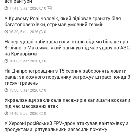
аспірантури
0
17:41, 5 авг 2026
У Кривому Розі чоловік, який підірвав гранату біля
багатоповерхівки, отримав умовний термін
0
16:30, 5 авг 2026
Напередодні забив два голи: стало відомо більше про
8-річного Максима, який загинув під час удару по АЗС
на Криворіжжі
0
16:00, 5 авг 2026
На Дніпропетровщині з 15 серпня заборонять ловити
раків: за кожного порушнику загрожує штраф понад 3
тисячі гривень
0
15:30, 5 авг 2026
Укрзалізниця закликала пасажирів залишати вокзали
під час масованих атак
0
14:40, 5 авг 2026
У Херсоні російський FPV-дрон атакував вантажівку з
продуктами: рятувальники загасили пожежу