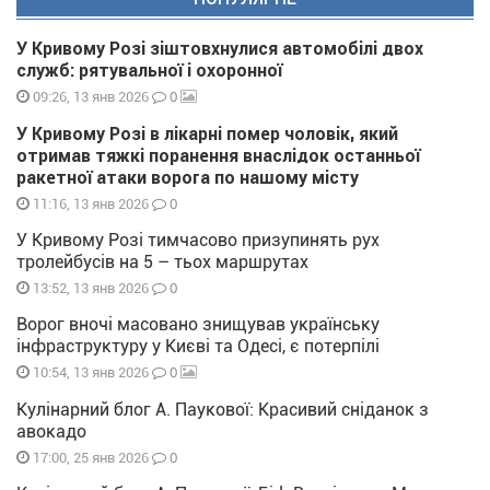
У Кривому Розі зіштовхнулися автомобілі двох
служб: рятувальної і охоронної
0
09:26, 13 янв 2026
У Кривому Розі в лікарні помер чоловік, який
отримав тяжкі поранення внаслідок останньої
ракетної атаки ворога по нашому місту
0
11:16, 13 янв 2026
У Кривому Розі тимчасово призупинять рух
тролейбусів на 5 – тьох маршрутах
0
13:52, 13 янв 2026
Ворог вночі масовано знищував українську
інфраструктуру у Києві та Одесі, є потерпілі
0
10:54, 13 янв 2026
Кулінарний блог А. Паукової: Красивий сніданок з
авокадо
0
17:00, 25 янв 2026