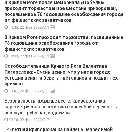
В Кривом Роге возле мемориала «Победы»
проходит торжественное шествие криворожан,
посвященное 78 годовщине освобождения города
от фашистских захватчиков
1
14:35, 22 фев 2022
В Кривом Роге проходят торжества, посвященные
78 годовщине освобождения города от
фашистских захватчиков
1
14:08, 22 фев 2022
Освободительница Кривого Рога Валентина
Погорелова: «Очень ценно, что у нас в городе
сегодня ценят и берегут ветеранов и подвиг тех
времен»
2
13:47, 22 фев 2022
Безопасность превыше всего: криворожанка
зарегистрировала петицию с просьбой перекрыть
опасную трубу над водоемом
3
13:14, 22 фев 2022
14-летняя криворожанка найдена невредимой