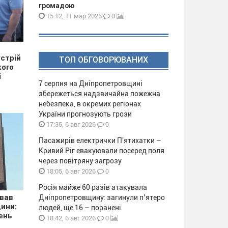
громадою
0
15:12, 11 мар 2026
стрій
ТОП ОБГОВОРЮВАНИХ
кого
і
7 серпня на Дніпропетровщині
збережеться надзвичайна пожежна
небезпека, в окремих регіонах
України прогнозують грози
0
17:35, 6 авг 2026
Пасажирів електрички П'ятихатки –
Кривий Ріг евакуювали посеред поля
через повітряну загрозу
0
18:05, 6 авг 2026
Росія майже 60 разів атакувала
ував
Дніпропетровщину: загинули п’ятеро
ини:
людей, ще 16 – поранені
ень
0
18:42, 6 авг 2026