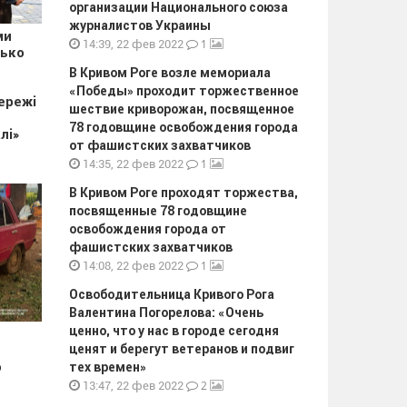
организации Национального союза
журналистов Украины
ми
1
14:39, 22 фев 2022
зько
В Кривом Роге возле мемориала
«Победы» проходит торжественное
ережі
шествие криворожан, посвященное
78 годовщине освобождения города
лі»
от фашистских захватчиков
1
14:35, 22 фев 2022
В Кривом Роге проходят торжества,
посвященные 78 годовщине
освобождения города от
фашистских захватчиков
1
14:08, 22 фев 2022
Освободительница Кривого Рога
Валентина Погорелова: «Очень
ценно, что у нас в городе сегодня
ценят и берегут ветеранов и подвиг
о
тех времен»
2
13:47, 22 фев 2022