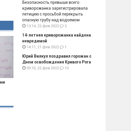
Безопасность превыше всего:
криворожанка зарегистрировала
петицию с просьбой перекрыть
опасную трубу над водоемом
3
13:14, 22 фев 2022
14-летняя криворожанка найдена
невредимой
1
14:11, 21 фев 2022
Юрий Вилкул поздравил горожан с
Днем освобождения Кривого Рога
10
09:16, 22 фев 2022
они