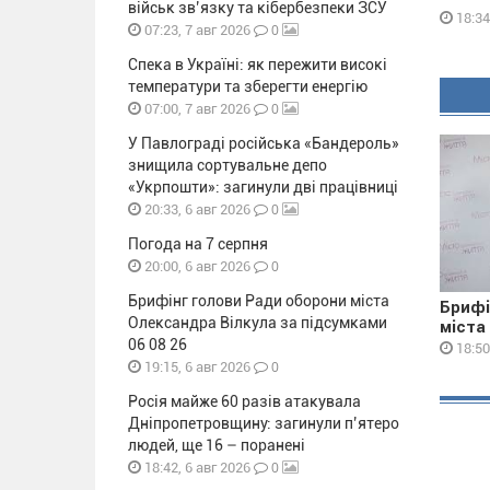
військ зв’язку та кібербезпеки ЗСУ
18:34
0
07:23, 7 авг 2026
Спека в Україні: як пережити високі
температури та зберегти енергію
0
07:00, 7 авг 2026
У Павлограді російська «Бандероль»
знищила сортувальне депо
«Укрпошти»: загинули дві працівниці
0
20:33, 6 авг 2026
Погода на 7 серпня
0
20:00, 6 авг 2026
Брифінг голови Ради оборони міста
Брифі
Олександра Вілкула за підсумками
міста
06 08 26
18:50
0
19:15, 6 авг 2026
Росія майже 60 разів атакувала
Дніпропетровщину: загинули п’ятеро
людей, ще 16 – поранені
0
18:42, 6 авг 2026