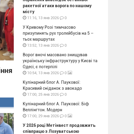
ракетної атаки ворога по нашому
місту
0
11:16, 13 янв 2026
У Кривому Розі тимчасово
призупинять рух тролейбусів на 5 –
тьох маршрутах
0
13:52, 13 янв 2026
Ворог вночі масовано знищував
українську інфраструктуру у Києві та
Одесі, є потерпілі
іння
0
10:54, 13 янв 2026
Кулінарний блог А. Паукової:
Красивий сніданок з авокадо
0
17:00, 25 янв 2026
Кулінарний блог А. Паукової: Біф
Веллінгтон. Модерн
0
17:00, 29 янв 2026
У 2026 році Метінвест продовжить
співпрацю з Лозуватською