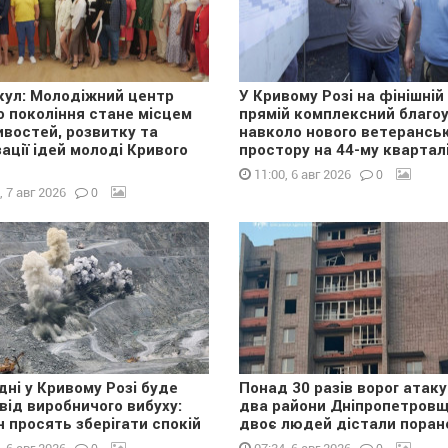
лкул: Молодіжний центр
У Кривому Розі на фінішній
о покоління стане місцем
прямій комплексний благоу
востей, розвитку та
навколо нового ветерансь
зації ідей молоді Кривого
простору на 44-му квартал
0
11:00, 6 авг 2026
0
, 7 авг 2026
дні у Кривому Розі буде
Понад 30 разів ворог атак
 від виробничого вибуху:
два райони Дніпропетровщ
н просять зберігати спокій
двоє людей дістали поран