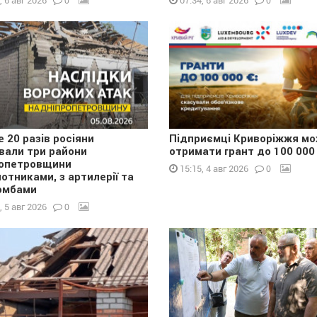
0
0
, 6 авг 2026
07:34, 6 авг 2026
 20 разів росіяни
Підприємці Криворіжжя м
вали три райони
отримати грант до 100 000
опетровщини
0
15:15, 4 авг 2026
лотниками, з артилерії та
омбами
0
, 5 авг 2026