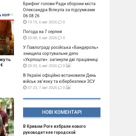
Брифінг голови Ради оборони міста
Олександра Вілкула за підсумками
06 08 26
0
19:15, 6 авг 2026
Погода на 7 серпня
0
20:00, 6 авг 2026
У Павлограді російська «Бандероль»
знищила сортувальне депо
ожуть
«Укрпошти»: загинули дві працівниці
 €
0
20:33, 6 авг 2026
В Україні офіційно встановили День
військ зв’язку та кібербезпеки ЗСУ
0
07:23, 7 авг 2026
НОВІ КОМЕНТАРІ
В Кривом Роге избрали нового
руководителя городской