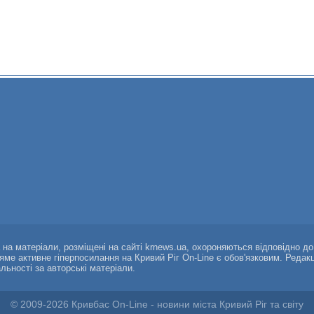
а на матеріали, розміщені на сайті krnews.ua, охороняються відповідно д
ряме активне гіперпосилання на Кривий Ріг On-Line є обов'язковим. Редак
альності за авторські матеріали.
© 2009-2026 Кривбас On-Line - новини міста Кривий Ріг та світу