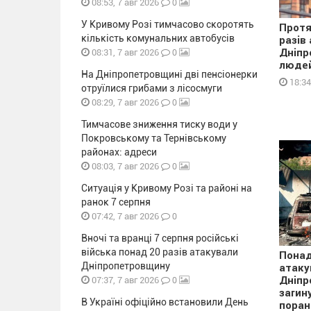
0
08:53, 7 авг 2026
У Кривому Розі тимчасово скоротять
Протя
кількість комунальних автобусів
разів
0
Дніпр
08:31, 7 авг 2026
людей
На Дніпропетровщині дві пенсіонерки
18:34
отруїлися грибами з лісосмуги
0
08:29, 7 авг 2026
Тимчасове зниження тиску води у
Покровському та Тернівському
районах: адреси
0
08:03, 7 авг 2026
Ситуація у Кривому Розі та районі на
ранок 7 серпня
0
07:42, 7 авг 2026
Вночі та вранці 7 серпня російські
війська понад 20 разів атакували
Понад
Дніпропетровщину
атаку
0
Дніпр
07:37, 7 авг 2026
загин
В Україні офіційно встановили День
поран