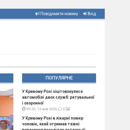
Повідомити новину
Вхід
ПОПУЛЯРНЕ
У Кривому Розі зіштовхнулися
автомобілі двох служб: рятувальної
і охоронної
0
09:26, 13 янв 2026
У Кривому Розі в лікарні помер
чоловік, який отримав тяжкі
поранення внаслідок останньої