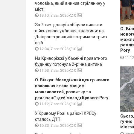
чоловіка, який вчинив стрілянину у
місті
0
13:10, 7 авг 2026
За 7 тис. доларів обіцяли вивезти
О. Ві
військовослужбовця з частини: на
новог
Дніпропетровщині затримали трьох
можли
осіб
реалі
0
12:34, 7 авг 2026
Рогу
11:12
На Криворіжжі у басейні приватного
будинку потонула 2-річна дитина
0
11:53, 7 авг 2026
О. Вілкул: Молодіжний центр нового
покоління стане місцем
можливостей, розвитку та
реалізації ідей молоді Кривого Рогу
0
11:12, 7 авг 2026
У Кривому Розі в районі КРЕСу
Сього
сталось ДТП
гучно
0
10:33, 7 авг 2026
містя