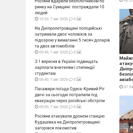
08:22
Росіяни вдарили безпілотником по
ринку на Сумщині: постраждали 10
людей
0
10:20, 7 авг 2026
На Дніпропетровщині поліцейські
затримали двох чоловіків за
підозрою у вимаганні 5 тисяч доларів
та двох автомобілів
0
09:49, 7 авг 2026
Майже
З 1 вересня в Україні підвищать
атаку
зарплати вчителям і стипендії
Дніпр
студентам
безпі
0
авіаб
09:40, 7 авг 2026
07:34
Пасажири поїзда Одеса-Кривий Ріг
двічі за сьогодні потрапили під
евакуацію через російські обстріли
0
09:09, 7 авг 2026
Росіяни атакували дроном станцію
Кудашівка на Дніпропетровщині:
загорівся локомотив