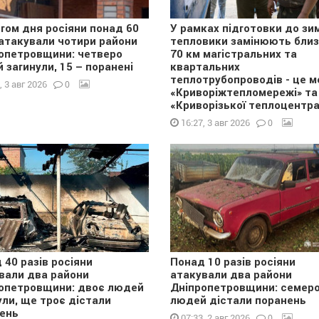
гом дня росіяни понад 60
У рамках підготовки до зи
 атакували чотири райони
тепловики замінюють бли
опетровщини: четверо
70 км магістральних та
 загинули, 15 – поранені
квартальних
теплотрубопроводів - це м
0
, 3 авг 2026
«Криворіжтепломережі» та
«Криворізької теплоцентра
0
16:27, 3 авг 2026
 40 разів росіяни
Понад 10 разів росіяни
вали два райони
атакували два райони
опетровщини: двоє людей
Дніпропетровщини: семер
ули, ще троє дістали
людей дістали поранень
ень
0
07:33, 2 авг 2026