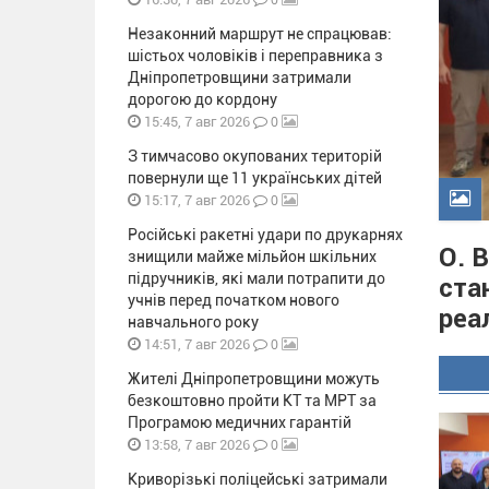
Незаконний маршрут не спрацював:
шістьох чоловіків і переправника з
Дніпропетровщини затримали
дорогою до кордону
0
15:45, 7 авг 2026
З тимчасово окупованих територій
повернули ще 11 українських дітей
0
15:17, 7 авг 2026
Російські ракетні удари по друкарнях
О. 
знищили майже мільйон шкільних
підручників, які мали потрапити до
ста
учнів перед початком нового
реа
навчального року
0
14:51, 7 авг 2026
Жителі Дніпропетровщини можуть
безкоштовно пройти КТ та МРТ за
Програмою медичних гарантій
0
13:58, 7 авг 2026
Криворізькі поліцейські затримали