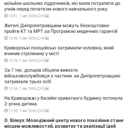
мільйон шкільних підручників, які мали потрапити до
учнів перед початком нового навчального року
0
14:51, 7 авг 2026
Жителі Дніпропетровщини можуть безкоштовно
пройти КТ та МРТ за Програмою медичних гарантій
0
13:58, 7 авг 2026
Криворізькі поліцейські затримали чоловіка, який
вчинив стрілянину у місті
0
13:10, 7 авг 2026
За 7 тис. доларів обіцяли вивезти
військовослужбовця з частини: на Дніпропетровщині
затримали трьох осіб
0
12:34, 7 авг 2026
На Криворіжжі у басейні приватного будинку потонула
2-річна дитина
0
11:53, 7 авг 2026
О. Вілкул: Молодіжний центр нового покоління стане
місцем можливостей, розвитку та реалізації ідей