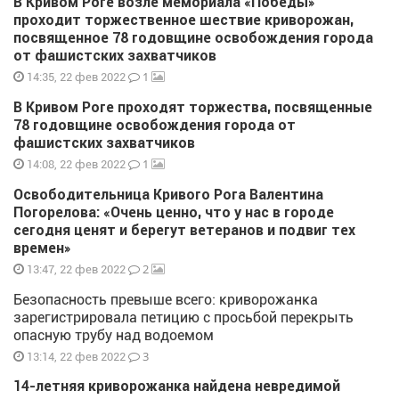
В Кривом Роге возле мемориала «Победы»
проходит торжественное шествие криворожан,
посвященное 78 годовщине освобождения города
от фашистских захватчиков
1
14:35, 22 фев 2022
В Кривом Роге проходят торжества, посвященные
78 годовщине освобождения города от
фашистских захватчиков
1
14:08, 22 фев 2022
Освободительница Кривого Рога Валентина
Погорелова: «Очень ценно, что у нас в городе
сегодня ценят и берегут ветеранов и подвиг тех
времен»
2
13:47, 22 фев 2022
Безопасность превыше всего: криворожанка
зарегистрировала петицию с просьбой перекрыть
опасную трубу над водоемом
3
13:14, 22 фев 2022
14-летняя криворожанка найдена невредимой