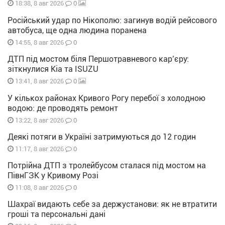
0
18:38, 8 авг 2026
Російський удар по Нікополю: загинув водій рейсового
автобуса, ще одна людина поранена
0
14:55, 8 авг 2026
ДТП під мостом біля Першотравневого кар’єру:
зіткнулися Kia та ISUZU
0
13:41, 8 авг 2026
У кількох районах Кривого Рогу перебої з холодною
водою: де проводять ремонт
0
13:22, 8 авг 2026
Деякі потяги в Україні затримуються до 12 годин
0
11:17, 8 авг 2026
Потрійна ДТП з тролейбусом сталася під мостом на
ПівнГЗК у Кривому Розі
0
11:08, 8 авг 2026
Шахраї видають себе за держустанови: як не втратити
гроші та персональні дані