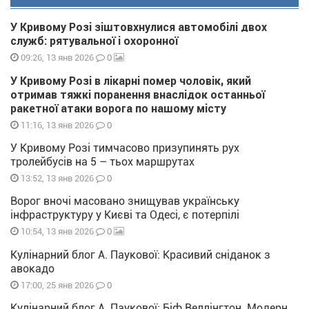
У Кривому Розі зіштовхнулися автомобілі двох
служб: рятувальної і охоронної
0
09:26, 13 янв 2026
У Кривому Розі в лікарні помер чоловік, який
отримав тяжкі поранення внаслідок останньої
ракетної атаки ворога по нашому місту
0
11:16, 13 янв 2026
У Кривому Розі тимчасово призупинять рух
тролейбусів на 5 – тьох маршрутах
0
13:52, 13 янв 2026
Ворог вночі масовано знищував українську
інфраструктуру у Києві та Одесі, є потерпілі
0
10:54, 13 янв 2026
Кулінарний блог А. Паукової: Красивий сніданок з
авокадо
0
17:00, 25 янв 2026
Кулінарний блог А. Паукової: Біф Веллінгтон. Модерн