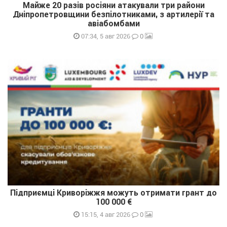
Майже 20 разів росіяни атакували три райони
Дніпропетровщини безпілотниками, з артилерії та
авіабомбами
0
07:34, 5 авг 2026
Підприємці Криворіжжя можуть отримати грант до
100 000 €
0
15:15, 4 авг 2026