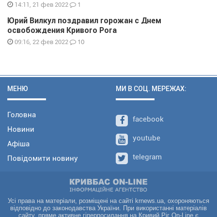
1
14:11, 21 фев 2022
Юрий Вилкул поздравил горожан с Днем
освобождения Кривого Рога
10
09:16, 22 фев 2022
МЕНЮ
МИ В СОЦ. МЕРЕЖАХ:
Головна
facebook
Новини
youtube
Афіша
telegram
Повідомити новину
Усі права на матеріали, розміщені на сайті krnews.ua, охороняються
відповідно до законодавства України. При використанні матеріалів
сайту, пряме активне гіперпосилання на Кривий Ріг On-Line є