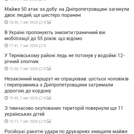
Майже 50 атак за добу: на Дніпропетровщині загинули
двоє людей, ще шестеро поранені
0
18:36, 7 авг 2026
В Україні пропонують знизити граничний вік
мобілізації до 55 років: що відомо
0
17:41, 7 авг 2026
У Тернівському районі ледь не потонув у водоймі 12-
річний хлопчик
0
16:30, 7 авг 2026
Незаконний маршрут не спрацював: шістьох чоловіків
і переправника з Дніпропетровщини затримали
дорогою до кордону
0
15:45, 7 авг 2026
З тимчасово окупованих територій повернули ще 11
українських дітей
0
15:17, 7 авг 2026
Російські ракетні удари по друкарнях знищили майже