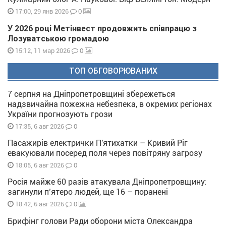
0
17:00, 29 янв 2026
У 2026 році Метінвест продовжить співпрацю з
Лозуватською громадою
0
15:12, 11 мар 2026
ТОП ОБГОВОРЮВАНИХ
7 серпня на Дніпропетровщині збережеться
надзвичайна пожежна небезпека, в окремих регіонах
України прогнозують грози
0
17:35, 6 авг 2026
Пасажирів електрички П'ятихатки – Кривий Ріг
евакуювали посеред поля через повітряну загрозу
0
18:05, 6 авг 2026
Росія майже 60 разів атакувала Дніпропетровщину:
загинули п’ятеро людей, ще 16 – поранені
0
18:42, 6 авг 2026
Брифінг голови Ради оборони міста Олександра