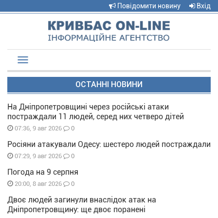
Повідомити новину
Вхід
Toggle
navigation
ОСТАННІ НОВИНИ
На Дніпропетровщині через російські атаки
постраждали 11 людей, серед них четверо дітей
0
07:36, 9 авг 2026
Росіяни атакували Одесу: шестеро людей постраждали
0
07:29, 9 авг 2026
Погода на 9 серпня
0
20:00, 8 авг 2026
Двоє людей загинули внаслідок атак на
Дніпропетровщину: ще двоє поранені