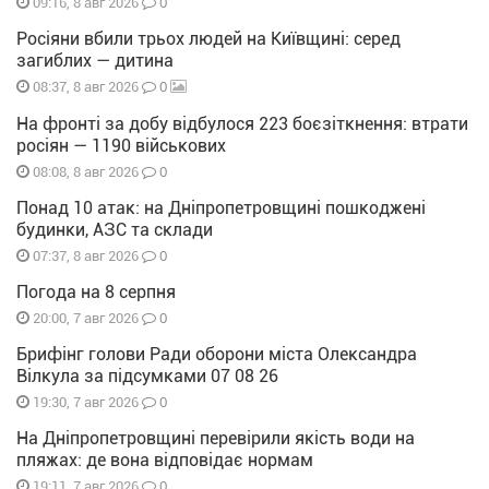
0
09:16, 8 авг 2026
Росіяни вбили трьох людей на Київщині: серед
загиблих — дитина
0
08:37, 8 авг 2026
На фронті за добу відбулося 223 боєзіткнення: втрати
росіян — 1190 військових
0
08:08, 8 авг 2026
Понад 10 атак: на Дніпропетровщині пошкоджені
будинки, АЗС та склади
0
07:37, 8 авг 2026
Погода на 8 серпня
0
20:00, 7 авг 2026
Брифінг голови Ради оборони міста Олександра
Вілкула за підсумками 07 08 26
0
19:30, 7 авг 2026
На Дніпропетровщині перевірили якість води на
пляжах: де вона відповідає нормам
0
19:11, 7 авг 2026