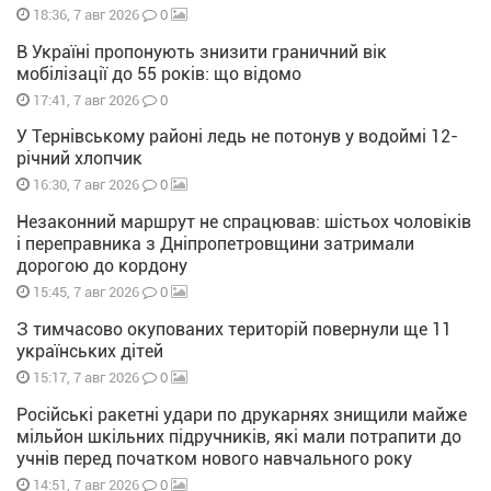
0
18:36, 7 авг 2026
В Україні пропонують знизити граничний вік
мобілізації до 55 років: що відомо
0
17:41, 7 авг 2026
У Тернівському районі ледь не потонув у водоймі 12-
річний хлопчик
0
16:30, 7 авг 2026
Незаконний маршрут не спрацював: шістьох чоловіків
і переправника з Дніпропетровщини затримали
дорогою до кордону
0
15:45, 7 авг 2026
З тимчасово окупованих територій повернули ще 11
українських дітей
0
15:17, 7 авг 2026
Російські ракетні удари по друкарнях знищили майже
мільйон шкільних підручників, які мали потрапити до
учнів перед початком нового навчального року
0
14:51, 7 авг 2026