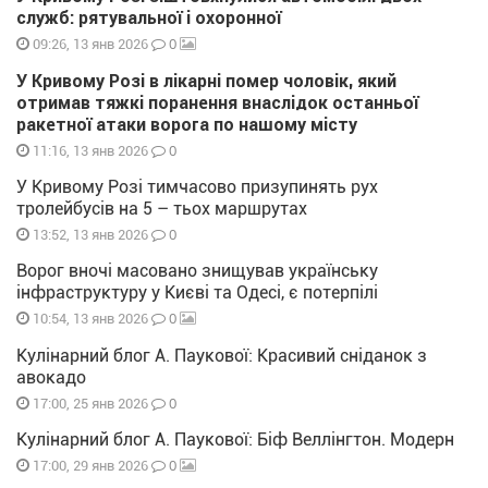
служб: рятувальної і охоронної
0
09:26, 13 янв 2026
У Кривому Розі в лікарні помер чоловік, який
отримав тяжкі поранення внаслідок останньої
ракетної атаки ворога по нашому місту
0
11:16, 13 янв 2026
У Кривому Розі тимчасово призупинять рух
тролейбусів на 5 – тьох маршрутах
0
13:52, 13 янв 2026
Ворог вночі масовано знищував українську
інфраструктуру у Києві та Одесі, є потерпілі
0
10:54, 13 янв 2026
Кулінарний блог А. Паукової: Красивий сніданок з
авокадо
0
17:00, 25 янв 2026
Кулінарний блог А. Паукової: Біф Веллінгтон. Модерн
0
17:00, 29 янв 2026