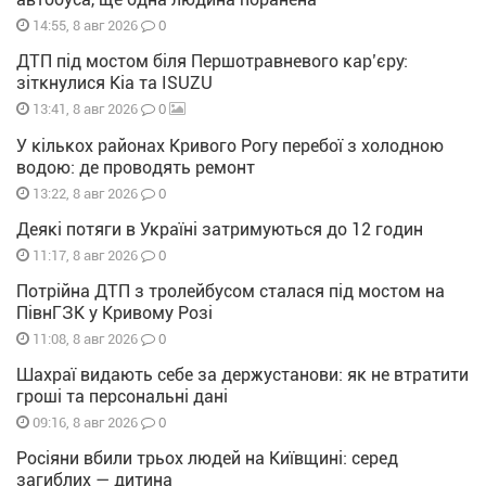
0
14:55, 8 авг 2026
ДТП під мостом біля Першотравневого кар’єру:
зіткнулися Kia та ISUZU
0
13:41, 8 авг 2026
У кількох районах Кривого Рогу перебої з холодною
водою: де проводять ремонт
0
13:22, 8 авг 2026
Деякі потяги в Україні затримуються до 12 годин
0
11:17, 8 авг 2026
Потрійна ДТП з тролейбусом сталася під мостом на
ПівнГЗК у Кривому Розі
0
11:08, 8 авг 2026
Шахраї видають себе за держустанови: як не втратити
гроші та персональні дані
0
09:16, 8 авг 2026
Росіяни вбили трьох людей на Київщині: серед
загиблих — дитина