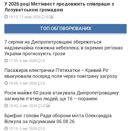
У 2026 році Метінвест продовжить співпрацю з
Лозуватською громадою
0
15:12, 11 мар 2026
ТОП ОБГОВОРЮВАНИХ
7 серпня на Дніпропетровщині збережеться
надзвичайна пожежна небезпека, в окремих регіонах
України прогнозують грози
0
17:35, 6 авг 2026
Пасажирів електрички П'ятихатки – Кривий Ріг
евакуювали посеред поля через повітряну загрозу
0
18:05, 6 авг 2026
Росія майже 60 разів атакувала Дніпропетровщину:
загинули п’ятеро людей, ще 16 – поранені
0
18:42, 6 авг 2026
Брифінг голови Ради оборони міста Олександра
Вілкула за підсумками 06 08 26
0
19:15, 6 авг 2026