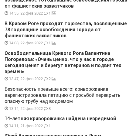
от фашистских захватчиков
1
14:35, 22 фев 2022
В Кривом Роге проходят торжества, посвященные
78 годовщине освобождения города от
фашистских захватчиков
1
14:08, 22 фев 2022
Освободительница Кривого Рога Валентина
Погорелова: «Очень ценно, что у нас в городе
сегодня ценят и берегут ветеранов и подвиг тех
времен»
2
13:47, 22 фев 2022
Безопасность превыше всего: криворожанка
зарегистрировала петицию с просьбой перекрыть
опасную трубу над водоемом
3
13:14, 22 фев 2022
14-летняя криворожанка найдена невредимой
1
14:11, 21 фев 2022
Юрий Вилкул поздравил горожан с Днем