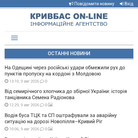
Повідомити новину
Вхід
Toggle
navigation
ОСТАННІ НОВИНИ
На Одещині через російські удари обмежили рух до
пунктів пропуску на кордоні з Молдовою
0
13:10, 9 авг 2026
Від семирічного хлопчика до збірної України: історія
танцівника Семена Радіонова
0
12:29, 9 авг 2026
Водія буса ТЦК та СП оштрафували за аварійну
ситуацію на дорозі Новопілля–Кривий Ріг
0
10:06, 9 авг 2026