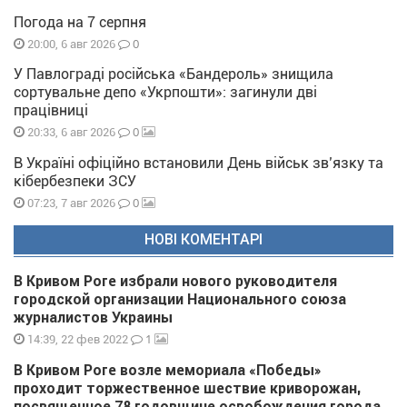
Погода на 7 серпня
0
20:00, 6 авг 2026
У Павлограді російська «Бандероль» знищила
сортувальне депо «Укрпошти»: загинули дві
працівниці
0
20:33, 6 авг 2026
В Україні офіційно встановили День військ зв’язку та
кібербезпеки ЗСУ
0
07:23, 7 авг 2026
НОВІ КОМЕНТАРІ
В Кривом Роге избрали нового руководителя
городской организации Национального союза
журналистов Украины
1
14:39, 22 фев 2022
В Кривом Роге возле мемориала «Победы»
проходит торжественное шествие криворожан,
посвященное 78 годовщине освобождения города