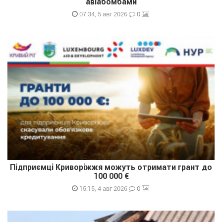
авіабомбами
0
07:34, 5 авг 2026
Підприємці Криворіжжя можуть отримати грант до
100 000 €
0
15:15, 4 авг 2026