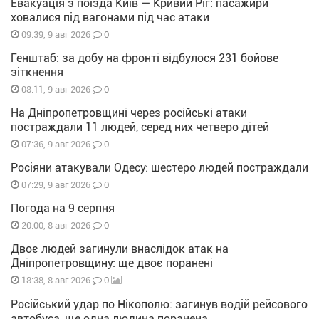
Евакуація з поїзда Київ — Кривий Ріг: пасажири
ховалися під вагонами під час атаки
0
09:39, 9 авг 2026
Генштаб: за добу на фронті відбулося 231 бойове
зіткнення
0
08:11, 9 авг 2026
На Дніпропетровщині через російські атаки
постраждали 11 людей, серед них четверо дітей
0
07:36, 9 авг 2026
Росіяни атакували Одесу: шестеро людей постраждали
0
07:29, 9 авг 2026
Погода на 9 серпня
0
20:00, 8 авг 2026
Двоє людей загинули внаслідок атак на
Дніпропетровщину: ще двоє поранені
0
18:38, 8 авг 2026
Російський удар по Нікополю: загинув водій рейсового
автобуса, ще одна людина поранена