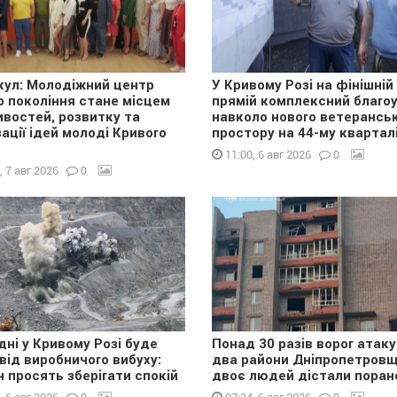
лкул: Молодіжний центр
У Кривому Розі на фінішній
о покоління стане місцем
прямій комплексний благоу
востей, розвитку та
навколо нового ветерансь
зації ідей молоді Кривого
простору на 44-му квартал
0
11:00, 6 авг 2026
0
, 7 авг 2026
дні у Кривому Розі буде
Понад 30 разів ворог атак
 від виробничого вибуху:
два райони Дніпропетровщ
н просять зберігати спокій
двоє людей дістали поран