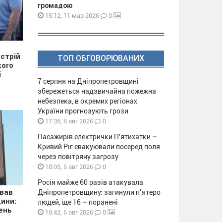
громадою
0
15:12, 11 мар 2026
стрій
ТОП ОБГОВОРЮВАНИХ
кого
і
7 серпня на Дніпропетровщині
збережеться надзвичайна пожежна
небезпека, в окремих регіонах
України прогнозують грози
0
17:35, 6 авг 2026
Пасажирів електрички П'ятихатки –
Кривий Ріг евакуювали посеред поля
через повітряну загрозу
0
18:05, 6 авг 2026
Росія майже 60 разів атакувала
ував
Дніпропетровщину: загинули п’ятеро
ини:
людей, ще 16 – поранені
ень
0
18:42, 6 авг 2026