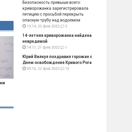
Безопасность превыше всего:
криворожанка зарегистрировала
петицию с просьбой перекрыть
опасную трубу над водоемом
3
13:14, 22 фев 2022
14-летняя криворожанка найдена
невредимой
1
14:11, 21 фев 2022
Юрий Вилкул поздравил горожан с
Днем освобождения Кривого Рога
10
09:16, 22 фев 2022
они