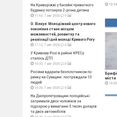
18:34
На Криворіжжі у басейні приватного
будинку потонула 2-річна дитина
0
11:53, 7 авг 2026
О. Вілкул: Молодіжний центр нового
покоління стане місцем
можливостей, розвитку та
реалізації ідей молоді Кривого Рогу
0
11:12, 7 авг 2026
У Кривому Розі в районі КРЕСу
сталось ДТП
0
10:33, 7 авг 2026
Росіяни вдарили безпілотником по
Брифі
ринку на Сумщині: постраждали 10
міста
людей
18:50
0
10:20, 7 авг 2026
На Дніпропетровщині поліцейські
затримали двох чоловіків за
підозрою у вимаганні 5 тисяч доларів
та двох автомобілів
0
09:49, 7 авг 2026