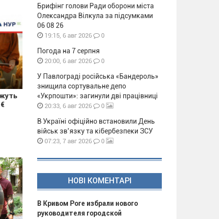
Брифінг голови Ради оборони міста
Олександра Вілкула за підсумками
06 08 26
0
19:15, 6 авг 2026
Погода на 7 серпня
0
20:00, 6 авг 2026
У Павлограді російська «Бандероль»
знищила сортувальне депо
ожуть
«Укрпошти»: загинули дві працівниці
 €
0
20:33, 6 авг 2026
В Україні офіційно встановили День
військ зв’язку та кібербезпеки ЗСУ
0
07:23, 7 авг 2026
НОВІ КОМЕНТАРІ
В Кривом Роге избрали нового
руководителя городской