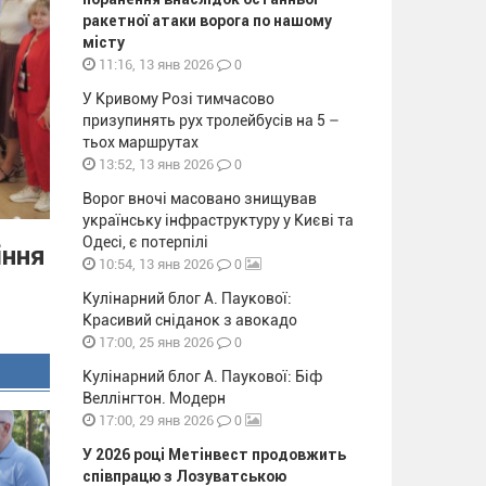
ракетної атаки ворога по нашому
місту
0
11:16, 13 янв 2026
У Кривому Розі тимчасово
призупинять рух тролейбусів на 5 –
тьох маршрутах
0
13:52, 13 янв 2026
Ворог вночі масовано знищував
українську інфраструктуру у Києві та
Одесі, є потерпілі
іння
0
10:54, 13 янв 2026
Кулінарний блог А. Паукової:
Красивий сніданок з авокадо
0
17:00, 25 янв 2026
Кулінарний блог А. Паукової: Біф
Веллінгтон. Модерн
0
17:00, 29 янв 2026
У 2026 році Метінвест продовжить
співпрацю з Лозуватською