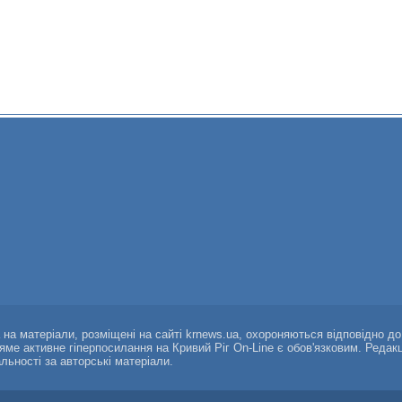
а на матеріали, розміщені на сайті krnews.ua, охороняються відповідно д
ряме активне гіперпосилання на Кривий Ріг On-Line є обов'язковим. Редак
альності за авторські матеріали.