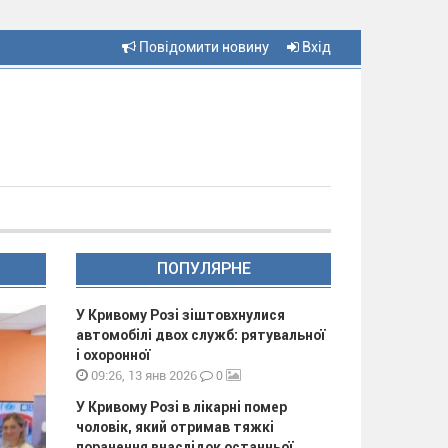
Повідомити новину
Вхід
ПОПУЛЯРНЕ
У Кривому Розі зіштовхнулися
автомобілі двох служб: рятувальної
і охоронної
0
09:26, 13 янв 2026
У Кривому Розі в лікарні помер
чоловік, який отримав тяжкі
поранення внаслідок останньої