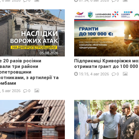
0
0
, 6 авг 2026
07:34, 6 авг 2026
 20 разів росіяни
Підприємці Криворіжжя м
вали три райони
отримати грант до 100 000
опетровщини
0
15:15, 4 авг 2026
лотниками, з артилерії та
омбами
0
, 5 авг 2026