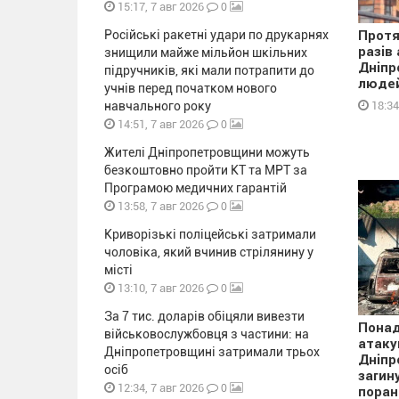
0
15:17, 7 авг 2026
Російські ракетні удари по друкарнях
Протя
разів
знищили майже мільйон шкільних
Дніпр
підручників, які мали потрапити до
людей
учнів перед початком нового
навчального року
18:34
0
14:51, 7 авг 2026
Жителі Дніпропетровщини можуть
безкоштовно пройти КТ та МРТ за
Програмою медичних гарантій
0
13:58, 7 авг 2026
Криворізькі поліцейські затримали
чоловіка, який вчинив стрілянину у
місті
0
13:10, 7 авг 2026
За 7 тис. доларів обіцяли вивезти
Понад
військовослужбовця з частини: на
атаку
Дніпропетровщині затримали трьох
Дніпр
осіб
загин
0
12:34, 7 авг 2026
поран