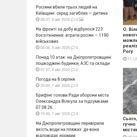
Росіяни вбили трьох людей на
Київщині: серед загиблих — дитина
0
08:37, 8 авг 2026
На фронті за добу відбулося 223
О. Ві
новог
боєзіткнення: втрати росіян — 1190
можли
військових
реалі
0
08:08, 8 авг 2026
Рогу
Понад 10 атак: на Дніпропетровщині
11:12
пошкоджені будинки, АЗС та склади
0
07:37, 8 авг 2026
Погода на 8 серпня
0
20:00, 7 авг 2026
Брифінг голови Ради оборони міста
Олександра Вілкула за підсумками
07 08 26
0
19:30, 7 авг 2026
Сього
На Дніпропетровщині перевірили
гучно
якість води на пляжах: де вона
містя
відповідає нормам