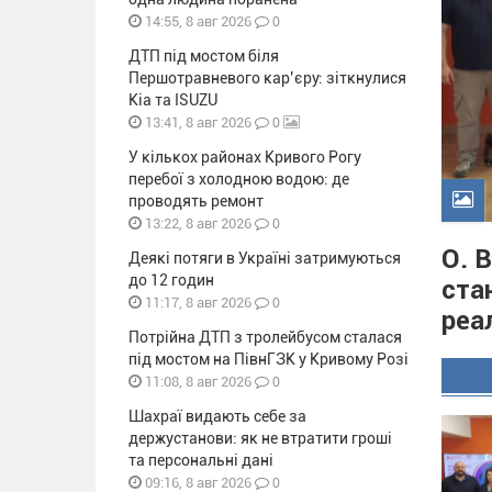
0
14:55, 8 авг 2026
ДТП під мостом біля
Першотравневого кар’єру: зіткнулися
Kia та ISUZU
0
13:41, 8 авг 2026
У кількох районах Кривого Рогу
перебої з холодною водою: де
проводять ремонт
0
13:22, 8 авг 2026
О. 
Деякі потяги в Україні затримуються
до 12 годин
ста
0
11:17, 8 авг 2026
реа
Потрійна ДТП з тролейбусом сталася
під мостом на ПівнГЗК у Кривому Розі
0
11:08, 8 авг 2026
Шахраї видають себе за
держустанови: як не втратити гроші
та персональні дані
0
09:16, 8 авг 2026