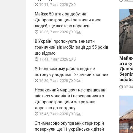
08:22
0
19:11, 7 авг 2026
Майже 50 атак за добу: на
Дніпропетровщині загинули двоє
людей, ще шестеро поранені
0
18:36, 7 авг 2026
В Україні пропонують знизити
граничний вік мобілізації до 55 років:
що відомо
Майже
0
17:41, 7 авг 2026
атаку
У Тернівському районі ледь не
Дніпр
безпі
потонув у водоймі 12-річний хлопчик
авіаб
0
16:30, 7 авг 2026
07:34
Незаконний маршрут не спрацював:
шістьох чоловіків і переправника з
Дніпропетровщини затримали
дорогою до кордону
0
15:45, 7 авг 2026
З тимчасово окупованих територій
повернули ще 11 українських дітей