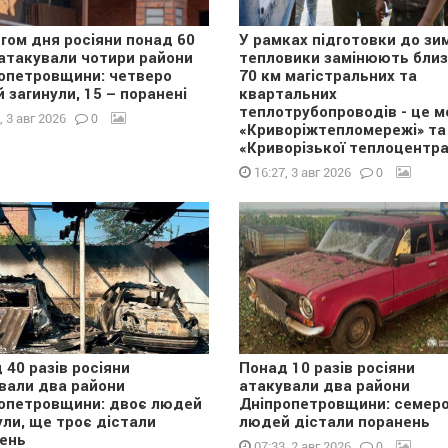
гом дня росіяни понад 60
У рамках підготовки до зи
 атакували чотири райони
тепловики замінюють бли
опетровщини: четверо
70 км магістральних та
 загинули, 15 – поранені
квартальних
теплотрубопроводів - це м
0
, 3 авг 2026
«Криворіжтепломережі» та
«Криворізької теплоцентра
0
16:27, 3 авг 2026
 40 разів росіяни
Понад 10 разів росіяни
вали два райони
атакували два райони
опетровщини: двоє людей
Дніпропетровщини: семер
ули, ще троє дістали
людей дістали поранень
ень
0
07:33, 2 авг 2026