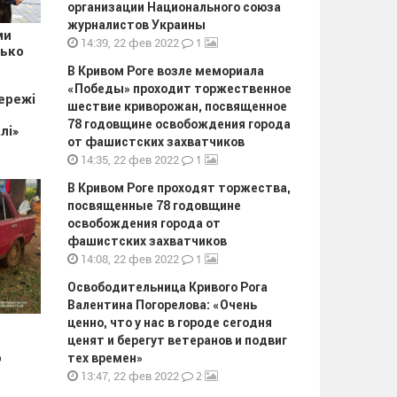
организации Национального союза
журналистов Украины
ми
1
14:39, 22 фев 2022
зько
В Кривом Роге возле мемориала
«Победы» проходит торжественное
ережі
шествие криворожан, посвященное
78 годовщине освобождения города
лі»
от фашистских захватчиков
1
14:35, 22 фев 2022
В Кривом Роге проходят торжества,
посвященные 78 годовщине
освобождения города от
фашистских захватчиков
1
14:08, 22 фев 2022
Освободительница Кривого Рога
Валентина Погорелова: «Очень
ценно, что у нас в городе сегодня
ценят и берегут ветеранов и подвиг
о
тех времен»
2
13:47, 22 фев 2022