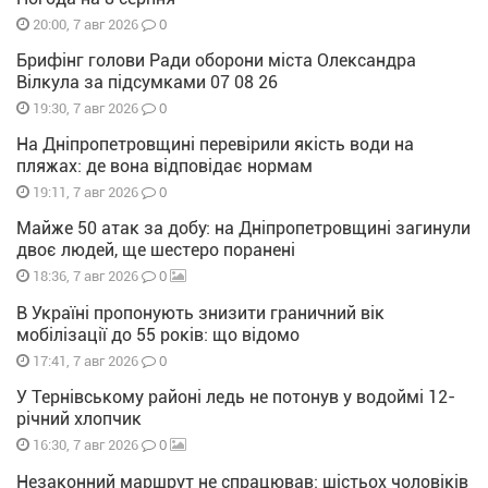
0
20:00, 7 авг 2026
Брифінг голови Ради оборони міста Олександра
Вілкула за підсумками 07 08 26
0
19:30, 7 авг 2026
На Дніпропетровщині перевірили якість води на
пляжах: де вона відповідає нормам
0
19:11, 7 авг 2026
Майже 50 атак за добу: на Дніпропетровщині загинули
двоє людей, ще шестеро поранені
0
18:36, 7 авг 2026
В Україні пропонують знизити граничний вік
мобілізації до 55 років: що відомо
0
17:41, 7 авг 2026
У Тернівському районі ледь не потонув у водоймі 12-
річний хлопчик
0
16:30, 7 авг 2026
Незаконний маршрут не спрацював: шістьох чоловіків