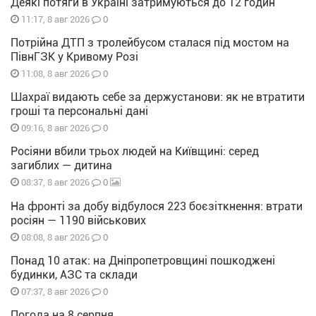
Деякі потяги в Україні затримуються до 12 годин
0
11:17, 8 авг 2026
Потрійна ДТП з тролейбусом сталася під мостом на
ПівнГЗК у Кривому Розі
0
11:08, 8 авг 2026
Шахраї видають себе за держустанови: як не втратити
гроші та персональні дані
0
09:16, 8 авг 2026
Росіяни вбили трьох людей на Київщині: серед
загиблих — дитина
0
08:37, 8 авг 2026
На фронті за добу відбулося 223 боєзіткнення: втрати
росіян — 1190 військових
0
08:08, 8 авг 2026
Понад 10 атак: на Дніпропетровщині пошкоджені
будинки, АЗС та склади
0
07:37, 8 авг 2026
Погода на 8 серпня