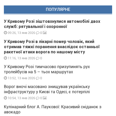
ПОПУЛЯРНЕ
У Кривому Розі зіштовхнулися автомобілі двох
служб: рятувальної і охоронної
0
09:26, 13 янв 2026
У Кривому Розі в лікарні помер чоловік, який
отримав тяжкі поранення внаслідок останньої
ракетної атаки ворога по нашому місту
0
11:16, 13 янв 2026
У Кривому Розі тимчасово призупинять рух
тролейбусів на 5 – тьох маршрутах
0
13:52, 13 янв 2026
Ворог вночі масовано знищував українську
інфраструктуру у Києві та Одесі, є потерпілі
0
10:54, 13 янв 2026
Кулінарний блог А. Паукової: Красивий сніданок з
авокадо