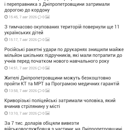
і переправника з Дніпропетровщини затримали
дорогою до кордону
0
15:45, 7 авг 2026
З тимчасово окупованих територій повернули ще 11
українських дітей
0
15:17, 7 авг 2026
Російські ракетні удари по друкарнях знищили майже
мільйон шкільних підручників, які мали потрапити до
учнів перед початком нового навчального року
0
14:51, 7 авг 2026
Жителі Дніпропетровщини можуть безкоштовно
пройти КТ та МРТ за Програмою медичних гарантій
0
13:58, 7 авг 2026
Криворізькі поліцейські затримали чоловіка, який
вчинив стрілянину у місті
0
13:10, 7 авг 2026
За 7 тис. доларів обіцяли вивезти
військовослужбовця з частини: на Дніпропетровщині