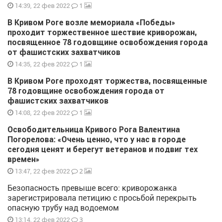
1
14:39, 22 фев 2022
В Кривом Роге возле мемориала «Победы»
проходит торжественное шествие криворожан,
посвященное 78 годовщине освобождения города
от фашистских захватчиков
1
14:35, 22 фев 2022
В Кривом Роге проходят торжества, посвященные
78 годовщине освобождения города от
фашистских захватчиков
1
14:08, 22 фев 2022
Освободительница Кривого Рога Валентина
Погорелова: «Очень ценно, что у нас в городе
сегодня ценят и берегут ветеранов и подвиг тех
времен»
2
13:47, 22 фев 2022
Безопасность превыше всего: криворожанка
зарегистрировала петицию с просьбой перекрыть
опасную трубу над водоемом
3
13:14, 22 фев 2022