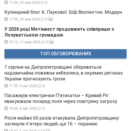
0
17:00, 25 янв 2026
Кулінарний блог А. Паукової: Біф Веллінгтон. Модерн
0
17:00, 29 янв 2026
У 2026 році Метінвест продовжить співпрацю з
Лозуватською громадою
0
15:12, 11 мар 2026
ТОП ОБГОВОРЮВАНИХ
7 серпня на Дніпропетровщині збережеться
надзвичайна пожежна небезпека, в окремих регіонах
України прогнозують грози
0
17:35, 6 авг 2026
Пасажирів електрички П'ятихатки – Кривий Ріг
евакуювали посеред поля через повітряну загрозу
0
18:05, 6 авг 2026
Росія майже 60 разів атакувала Дніпропетровщину:
загинули п’ятеро людей, ще 16 – поранені
0
18:42, 6 авг 2026