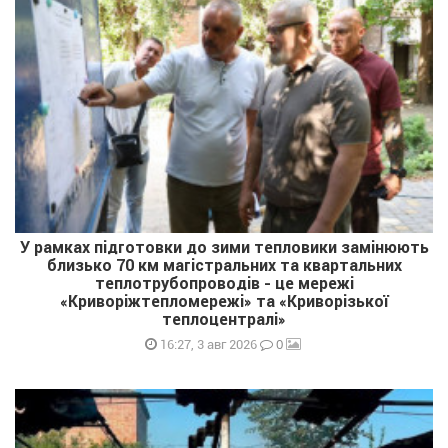
У рамках підготовки до зими тепловики замінюють
близько 70 км магістральних та квартальних
теплотрубопроводів - це мережі
«Криворіжтепломережі» та «Криворізької
теплоцентралі»
0
16:27, 3 авг 2026