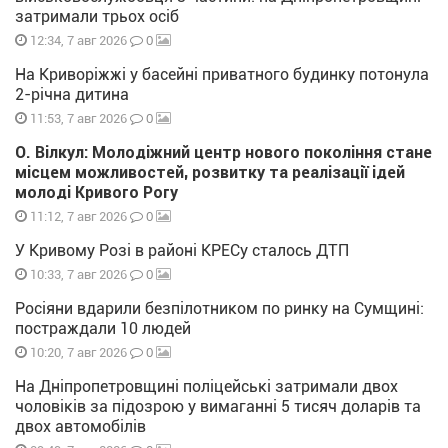
затримали трьох осіб
0
12:34, 7 авг 2026
На Криворіжжі у басейні приватного будинку потонула
2-річна дитина
0
11:53, 7 авг 2026
О. Вілкул: Молодіжний центр нового покоління стане
місцем можливостей, розвитку та реалізації ідей
молоді Кривого Рогу
0
11:12, 7 авг 2026
У Кривому Розі в районі КРЕСу сталось ДТП
0
10:33, 7 авг 2026
Росіяни вдарили безпілотником по ринку на Сумщині:
постраждали 10 людей
0
10:20, 7 авг 2026
На Дніпропетровщині поліцейські затримали двох
чоловіків за підозрою у вимаганні 5 тисяч доларів та
двох автомобілів