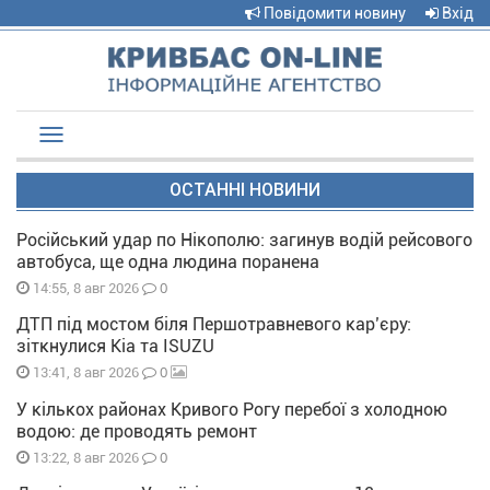
Повідомити новину
Вхід
Toggle
navigation
ОСТАННІ НОВИНИ
Російський удар по Нікополю: загинув водій рейсового
автобуса, ще одна людина поранена
0
14:55, 8 авг 2026
ДТП під мостом біля Першотравневого кар’єру:
зіткнулися Kia та ISUZU
0
13:41, 8 авг 2026
У кількох районах Кривого Рогу перебої з холодною
водою: де проводять ремонт
0
13:22, 8 авг 2026