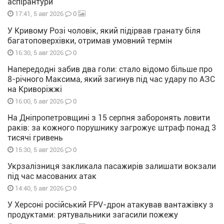
аспірантури
0
17:41, 5 авг 2026
У Кривому Розі чоловік, який підірвав гранату біля
багатоповерхівки, отримав умовний термін
0
16:30, 5 авг 2026
Напередодні забив два голи: стало відомо більше про
8-річного Максима, який загинув під час удару по АЗС
на Криворіжжі
0
16:00, 5 авг 2026
На Дніпропетровщині з 15 серпня заборонять ловити
раків: за кожного порушнику загрожує штраф понад 3
тисячі гривень
0
15:30, 5 авг 2026
Укрзалізниця закликала пасажирів залишати вокзали
під час масованих атак
0
14:40, 5 авг 2026
У Херсоні російський FPV-дрон атакував вантажівку з
продуктами: рятувальники загасили пожежу