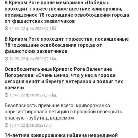
В Кривом Роге возле мемориала «Победы»
проходит торжественное шествие криворожан,
посвященное 78 годовщине освобождения города
от фашистских захватчиков
1
14:35, 22 фев 2022
В Кривом Роге проходят торжества, посвященные
78 годовщине освобождения города от
фашистских захватчиков
1
14:08, 22 фев 2022
Освободительница Кривого Рога Валентина
Погорелова: «Очень ценно, что у нас в городе
сегодня ценят и берегут ветеранов и подвиг тех
времен»
2
13:47, 22 фев 2022
Безопасность превыше всего: криворожанка
зарегистрировала петицию с просьбой перекрыть
опасную трубу над водоемом
3
13:14, 22 фев 2022
14-летняя криворожанка найдена невредимой