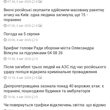
0
07:34, 5 авг 2026
Вночі російські окупанти здійснили масовану ракетну
атаку на Київ: одна людина загинула, ще 15 -
поранено
0
07:00, 5 авг 2026
Погода на 5 серпня
0
20:00, 4 авг 2026
Брифінг голови Ради оборони міста Олександра
Вілкула за підсумками 04 08 26
0
19:30, 4 авг 2026
Після загибелі трьох людей на АЗС під час російського
удару поліція відкрила кримінальне провадження
0
19:10, 4 авг 2026
Дніпропетровщина зазнала понад 40 ворожих атак: є
поранені, пошкоджені будинки та амбулаторія
0
18:36, 4 авг 2026
Чи повернуться графіки відключень світла: що відомо