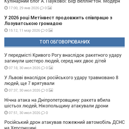
Кулінарний блог А. Паукової: Біф Веллінгтон. Модерн
0
17:00, 29 янв 2026
У 2026 році Метінвест продовжить співпрацю з
Лозуватською громадою
0
15:12, 11 мар 2026
ТОП ОБГОВОРЮВАНИХ
У передмісті Кривого Рогу внаслідок ракетного удару
загинули шестеро людей, серед них двоє дітей
0
07:18, 30 июл 2026
У Львові внаслідок російського удару травмовано 8
людей, ще 7 врятували
0
07:37, 30 июл 2026
Нічна атака на Дніпропетровщину: ракета вбила
шістьох людей, Нікопольщину атакували дрони
0
07:51, 30 июл 2026
Російський дрон атакував пожежний автомобіль ДСНС
на Херсонщині