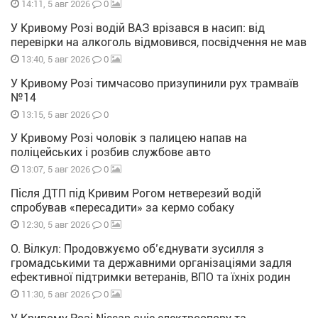
0
14:11, 5 авг 2026
У Кривому Розі водій ВАЗ врізався в насип: від
перевірки на алкоголь відмовився, посвідчення не мав
0
13:40, 5 авг 2026
У Кривому Розі тимчасово призупинили рух трамваїв
№14
0
13:15, 5 авг 2026
У Кривому Розі чоловік з палицею напав на
поліцейських і розбив службове авто
0
13:07, 5 авг 2026
Після ДТП під Кривим Рогом нетверезий водій
спробував «пересадити» за кермо собаку
0
12:30, 5 авг 2026
О. Вілкул: Продовжуємо об’єднувати зусилля з
громадськими та державними організаціями задля
ефективної підтримки ветеранів, ВПО та їхніх родин
0
11:30, 5 авг 2026