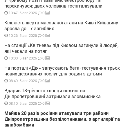
У Кривому Розі Nissan зніс електроопору та
перекинувся: двох чоловіків госпіталізували
0
10:47, 5 авг 2026
Кількість жертв масованої атаки на Київ і Київщину
зросла до 17 загиблих
0
10:26, 5 авг 2026
На станції «Квітнева» під Києвом загинули 8 людей,
які чекали на потяг
0
10:00, 5 авг 2026
На порталі «Дія» запускають бета-тестування трьох
нових державних послуг для родин з дітьми
0
08:49, 5 авг 2026
Вдарив 18-річного хлопця ножем: на
Дніпропетровщині затримали зловмисника
0
08:10, 5 авг 2026
Майже 20 разів росіяни атакували три райони
Дніпропетровщини безпілотниками, з артилерії та
авіабомбами