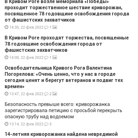
В Кривом Роге возле мемориала «Победы»
проходит торжественное шествие криворожан,
посвященное 78 годовщине освобождения города
от фашистских захватчиков
1
14:35, 22 фев 2022
В Кривом Роге проходят торжества, посвященные
78 годовщине освобождения города от
фашистских захватчиков
1
14:08, 22 фев 2022
Освободительница Кривого Рога Валентина
Погорелова: «Очень ценно, что у нас в городе
сегодня ценят и берегут ветеранов и подвиг тех
времен»
2
13:47, 22 фев 2022
Безопасность превыше всего: криворожанка
зарегистрировала петицию с просьбой перекрыть
опасную трубу над водоемом
3
13:14, 22 фев 2022
14-летняя криворожанка найдена невредимой