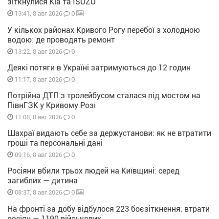
зіткнулися Kia та ISUZU
0
13:41, 8 авг 2026
У кількох районах Кривого Рогу перебої з холодною
водою: де проводять ремонт
0
13:22, 8 авг 2026
Деякі потяги в Україні затримуються до 12 годин
0
11:17, 8 авг 2026
Потрійна ДТП з тролейбусом сталася під мостом на
ПівнГЗК у Кривому Розі
0
11:08, 8 авг 2026
Шахраї видають себе за держустанови: як не втратити
гроші та персональні дані
0
09:16, 8 авг 2026
Росіяни вбили трьох людей на Київщині: серед
загиблих — дитина
0
08:37, 8 авг 2026
На фронті за добу відбулося 223 боєзіткнення: втрати
росіян — 1190 військових