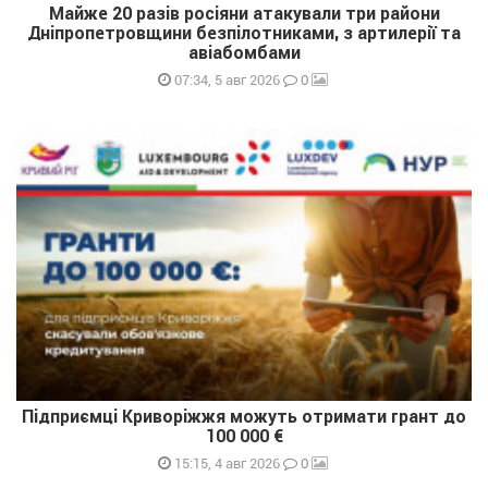
Майже 20 разів росіяни атакували три райони
Дніпропетровщини безпілотниками, з артилерії та
авіабомбами
0
07:34, 5 авг 2026
Підприємці Криворіжжя можуть отримати грант до
100 000 €
0
15:15, 4 авг 2026