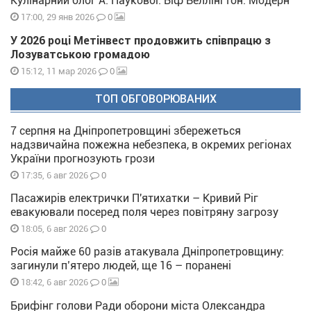
Кулінарний блог А. Паукової: Біф Веллінгтон. Модерн
0
17:00, 29 янв 2026
У 2026 році Метінвест продовжить співпрацю з
Лозуватською громадою
0
15:12, 11 мар 2026
ТОП ОБГОВОРЮВАНИХ
7 серпня на Дніпропетровщині збережеться
надзвичайна пожежна небезпека, в окремих регіонах
України прогнозують грози
0
17:35, 6 авг 2026
Пасажирів електрички П'ятихатки – Кривий Ріг
евакуювали посеред поля через повітряну загрозу
0
18:05, 6 авг 2026
Росія майже 60 разів атакувала Дніпропетровщину:
загинули п’ятеро людей, ще 16 – поранені
0
18:42, 6 авг 2026
Брифінг голови Ради оборони міста Олександра