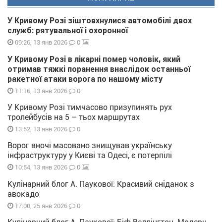
У Кривому Розі зіштовхнулися автомобілі двох
служб: рятувальної і охоронної
0
09:26, 13 янв 2026
У Кривому Розі в лікарні помер чоловік, який
отримав тяжкі поранення внаслідок останньої
ракетної атаки ворога по нашому місту
0
11:16, 13 янв 2026
У Кривому Розі тимчасово призупинять рух
тролейбусів на 5 – тьох маршрутах
0
13:52, 13 янв 2026
Ворог вночі масовано знищував українську
інфраструктуру у Києві та Одесі, є потерпілі
0
10:54, 13 янв 2026
Кулінарний блог А. Паукової: Красивий сніданок з
авокадо
0
17:00, 25 янв 2026