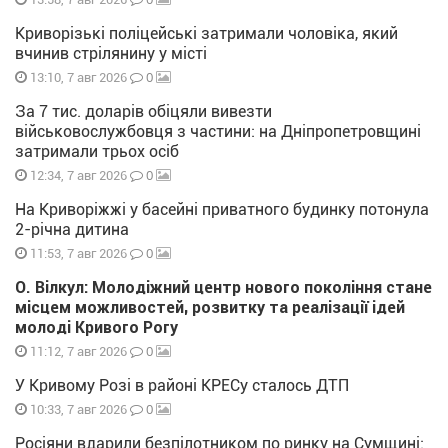
Криворізькі поліцейські затримали чоловіка, який
вчинив стрілянину у місті
0
13:10, 7 авг 2026
За 7 тис. доларів обіцяли вивезти
військовослужбовця з частини: на Дніпропетровщині
затримали трьох осіб
0
12:34, 7 авг 2026
На Криворіжжі у басейні приватного будинку потонула
2-річна дитина
0
11:53, 7 авг 2026
О. Вілкул: Молодіжний центр нового покоління стане
місцем можливостей, розвитку та реалізації ідей
молоді Кривого Рогу
0
11:12, 7 авг 2026
У Кривому Розі в районі КРЕСу сталось ДТП
0
10:33, 7 авг 2026
Росіяни вдарили безпілотником по ринку на Сумщині: