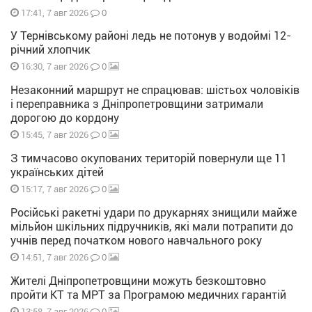
0
17:41, 7 авг 2026
У Тернівському районі ледь не потонув у водоймі 12-
річний хлопчик
0
16:30, 7 авг 2026
Незаконний маршрут не спрацював: шістьох чоловіків
і переправника з Дніпропетровщини затримали
дорогою до кордону
0
15:45, 7 авг 2026
З тимчасово окупованих територій повернули ще 11
українських дітей
0
15:17, 7 авг 2026
Російські ракетні удари по друкарнях знищили майже
мільйон шкільних підручників, які мали потрапити до
учнів перед початком нового навчального року
0
14:51, 7 авг 2026
Жителі Дніпропетровщини можуть безкоштовно
пройти КТ та МРТ за Програмою медичних гарантій
0
13:58, 7 авг 2026