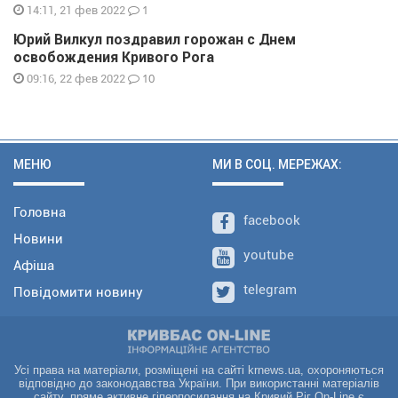
1
14:11, 21 фев 2022
Юрий Вилкул поздравил горожан с Днем
освобождения Кривого Рога
10
09:16, 22 фев 2022
МЕНЮ
МИ В СОЦ. МЕРЕЖАХ:
Головна
facebook
Новини
youtube
Афіша
telegram
Повідомити новину
Усі права на матеріали, розміщені на сайті krnews.ua, охороняються
відповідно до законодавства України. При використанні матеріалів
сайту, пряме активне гіперпосилання на Кривий Ріг On-Line є