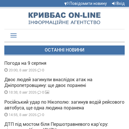
Повідомити новину
Вхід
Toggle
navigation
ОСТАННІ НОВИНИ
Погода на 9 серпня
0
20:00, 8 авг 2026
Двоє людей загинули внаслідок атак на
Дніпропетровщину: ще двоє поранені
0
18:38, 8 авг 2026
Російський удар по Нікополю: загинув водій рейсового
автобуса, ще одна людина поранена
0
14:55, 8 авг 2026
ДТП під мостом біля Першотравневого кар’єру: