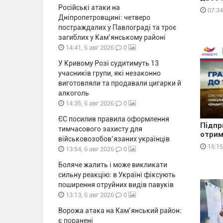
Російські атаки на
07:34
Дніпропетровщині: четверо
постраждалих у Павлограді та троє
загиблих у Кам’янському районі
0
14:41, 6 авг 2026
У Кривому Розі судитимуть 13
учасників групи, які незаконно
виготовляли та продавали цигарки й
алкоголь
0
14:35, 6 авг 2026
ЄС посилив правила оформлення
Підпр
тимчасового захисту для
отрим
військовозобов’язаних українців
15:15
0
13:54, 6 авг 2026
Боляче жалить і може викликати
сильну реакцію: в Україні фіксують
поширення отруйних видів павуків
0
13:13, 6 авг 2026
Ворожа атака на Кам’янський район:
є поранені