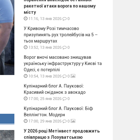
ракетної атаки ворога по нашому
місту
0
11:16, 13 янв 2026
У Кривому Розі тимчасово
призупинять рух тролейбусів на 5 –
тьох маршрутах
0
13:52, 13 янв 2026
Ворог вночі масовано знищував
українську інфраструктуру у Києві та
Одесі, є потерпілі
0
10:54, 13 янв 2026
Кулінарний блог А. Паукової:
Красивий сніданок з авокадо
0
17:00, 25 янв 2026
Кулінарний блог А. Паукової: Біф
Веллінгтон. Модерн
0
17:00, 29 янв 2026
У 2026 році Метінвест продовжить
співпрацю з Лозуватською