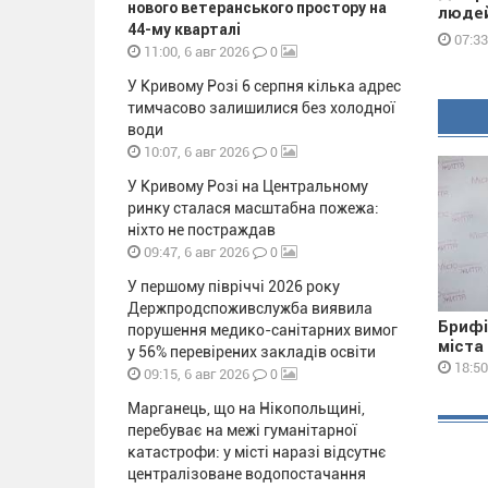
нового ветеранського простору на
людей
44-му кварталі
07:33
0
11:00, 6 авг 2026
У Кривому Розі 6 серпня кілька адрес
тимчасово залишилися без холодної
води
0
10:07, 6 авг 2026
У Кривому Розі на Центральному
ринку сталася масштабна пожежа:
ніхто не постраждав
0
09:47, 6 авг 2026
У першому півріччі 2026 року
Держпродспоживслужба виявила
Брифі
порушення медико-санітарних вимог
міста
у 56% перевірених закладів освіти
18:50
0
09:15, 6 авг 2026
Марганець, що на Нікопольщині,
перебуває на межі гуманітарної
катастрофи: у місті наразі відсутнє
централізоване водопостачання