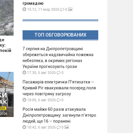
громадою
0
15:12, 11 мар 2026
ТОП ОБГОВОРЮВАНИХ
де
ху:
7 серпня на Дніпропетровщині
покій
збережеться надзвичайна пожежна
небезпека, в окремих регіонах
України прогнозують грози
0
17:35, 6 авг 2026
Пасажирів електрички П'ятихатки –
Кривий Ріг евакуювали посеред поля
через повітряну загрозу
0
18:05, 6 авг 2026
Росія майже 60 разів атакувала
Дніпропетровщину: загинули п’ятеро
людей, ще 16 – поранені
0
18:42, 6 авг 2026