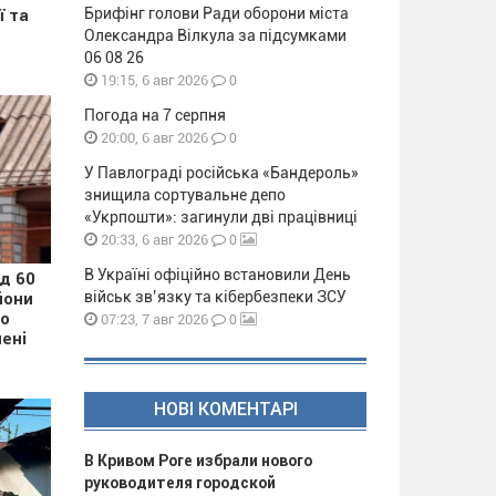
Брифінг голови Ради оборони міста
ї та
Олександра Вілкула за підсумками
06 08 26
0
19:15, 6 авг 2026
Погода на 7 серпня
0
20:00, 6 авг 2026
У Павлограді російська «Бандероль»
знищила сортувальне депо
«Укрпошти»: загинули дві працівниці
0
20:33, 6 авг 2026
В Україні офіційно встановили День
д 60
військ зв’язку та кібербезпеки ЗСУ
йони
ро
0
07:23, 7 авг 2026
ені
НОВІ КОМЕНТАРІ
В Кривом Роге избрали нового
руководителя городской