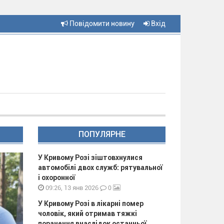
Повідомити новину
Вхід
ПОПУЛЯРНЕ
У Кривому Розі зіштовхнулися
автомобілі двох служб: рятувальної
і охоронної
0
09:26, 13 янв 2026
У Кривому Розі в лікарні помер
чоловік, який отримав тяжкі
поранення внаслідок останньої