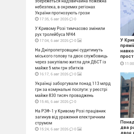
збережеться надзвичайна пожежна
небезпека, в окремих регіонах
України прогнозують грози
0
17:35, 6 авг 2026
У Кривому Розі тимчасово змінили
рух тролейбуса №44
У Кри
0
17:04, 6 авг 2026
прямі
На Дніпропетровщині судитимуть
навко
міського голову та двох службовиць
прост
через закупівлю житла для ДБСТ із
11:00
майже 5 млн грн збитків
0
16:17, 6 авг 2026
Українці заборгували понад 113 млрд
грн за комунальні послуги: у реєстрі
майже 830 тисяч проваджень
0
15:46, 6 авг 2026
На РЗФ-1 у Кривому Розі працівник
загинув від ураження електричним
Понад
струмом
два р
0
15:24, 6 авг 2026
двоє 