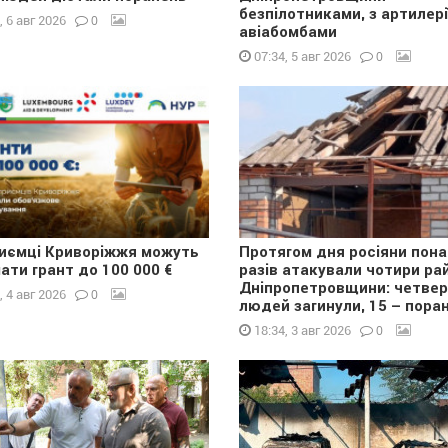
безпілотниками, з артилері
0
, 6 авг 2026
авіабомбами
0
07:34, 5 авг 2026
иємці Криворіжжя можуть
Протягом дня росіяни пона
ати грант до 100 000 €
разів атакували чотири ра
Дніпропетровщини: четве
0
, 4 авг 2026
людей загинули, 15 – поран
0
18:34, 3 авг 2026