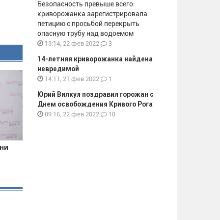
Безопасность превыше всего:
криворожанка зарегистрировала
петицию с просьбой перекрыть
опасную трубу над водоемом
3
13:14, 22 фев 2022
14-летняя криворожанка найдена
невредимой
1
14:11, 21 фев 2022
Юрий Вилкул поздравил горожан с
Днем освобождения Кривого Рога
10
09:16, 22 фев 2022
они