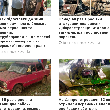
ках підготовки до зими
Понад 40 разів росіяни
вики замінюють близько
атакували два райони
 магістральних та
Дніпропетровщини: двоє 
альних
загинули, ще троє дістали
трубопроводів - це мережі
поранень
оріжтепломережі» та
0
18:34, 2 авг 2026
орізької теплоцентралі»
0
, 3 авг 2026
 10 разів росіяни
На Дніпропетровщині 12 л
вали два райони
отримали поранення внасл
опетровщини: семеро
російських обстрілів