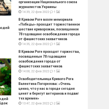
организации Национального союза
журналистов Украины
1
14:39, 22 фев 2022
В Кривом Роге возле мемориала
«Победы» проходит торжественное
людей
шествие криворожан, посвященное
78 годовщине освобождения города
от фашистских захватчиков
1
14:35, 22 фев 2022
В Кривом Роге проходят торжества,
посвященные 78 годовщине
освобождения города от
фашистских захватчиков
1
14:08, 22 фев 2022
Освободительница Кривого Рога
Валентина Погорелова: «Очень
ценно, что у нас в городе сегодня
ценят и берегут ветеранов и подвиг
тех времен»
юдей
ідок
2
13:47, 22 фев 2022