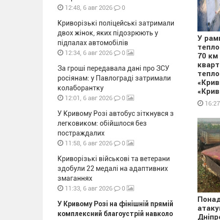
0
12:48, 6 авг 2026
Криворізькі поліцейські затримали
двох жінок, яких підозрюють у
У рам
підпалах автомобілів
тепло
0
12:34, 6 авг 2026
70 км
кварт
За гроші передавала дані про ЗСУ
тепло
росіянам: у Павлограді затримали
«Крив
колаборантку
«Крив
0
12:01, 6 авг 2026
16:27
У Кривому Розі автобус зіткнувся з
легковиком: обійшлося без
постраждалих
0
11:58, 6 авг 2026
Криворізькі військові та ветерани
здобули 22 медалі на адаптивних
змаганнях
0
11:33, 6 авг 2026
Понад
У Кривому Розі на фінішній прямій
атаку
комплексний благоустрій навколо
Дніпр