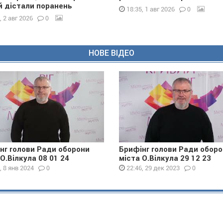
 дістали поранень
0
18:35, 1 авг 2026
0
, 2 авг 2026
НОВЕ ВІДЕО
нг голови Ради оборони
Брифінг голови Ради обор
 О.Вілкула 08 01 24
міста О.Вілкула 29 12 23
0
0
, 8 янв 2024
22:46, 29 дек 2023