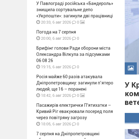
У Павлограді російська «Бандероль»
знищила сортувальне депо
«Укрпошти»: загинули дві працівниці
0
20:33, 6 авг 2026
Погода на 7 серпня
0
20:00, 6 авг 2026
Брифінг голови Ради оборони міста
Олександра Вілкула за підсумками
06 08 26
0
19:15, 6 авг 2026
Росія майже 60 разів атакувала
Дніпропетровщину: загинули п’ятеро
У К
людей, ще 16 – поранені
ком
0
18:42, 6 авг 2026
вет
Пасажирів електрички П'ятихатки –
Кривий Ріг евакуювали посеред поля
через повітряну загрозу
0
18:05, 6 авг 2026
7 серпня на Дніпропетровщині