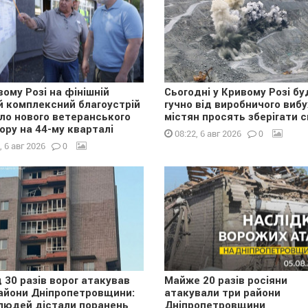
вому Розі на фінішній
Сьогодні у Кривому Розі бу
й комплексний благоустрій
гучно від виробничого вибу
ло нового ветеранського
містян просять зберігати с
ору на 44-му кварталі
0
08:22, 6 авг 2026
0
, 6 авг 2026
 30 разів ворог атакував
Майже 20 разів росіяни
айони Дніпропетровщини:
атакували три райони
людей дістали поранень
Дніпропетровщини