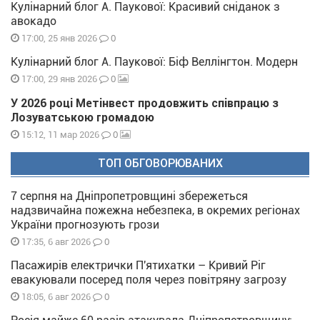
Кулінарний блог А. Паукової: Красивий сніданок з
авокадо
0
17:00, 25 янв 2026
Кулінарний блог А. Паукової: Біф Веллінгтон. Модерн
0
17:00, 29 янв 2026
У 2026 році Метінвест продовжить співпрацю з
Лозуватською громадою
0
15:12, 11 мар 2026
ТОП ОБГОВОРЮВАНИХ
7 серпня на Дніпропетровщині збережеться
надзвичайна пожежна небезпека, в окремих регіонах
України прогнозують грози
0
17:35, 6 авг 2026
Пасажирів електрички П'ятихатки – Кривий Ріг
евакуювали посеред поля через повітряну загрозу
0
18:05, 6 авг 2026