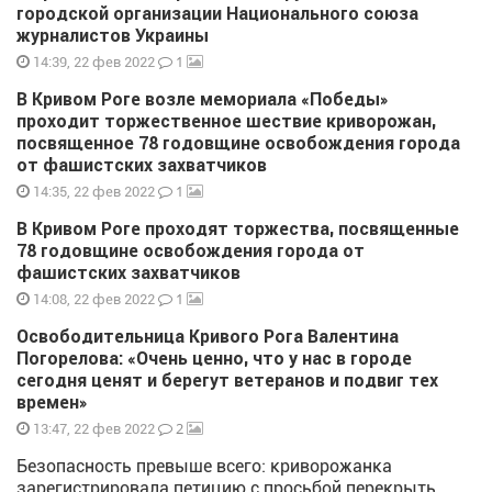
городской организации Национального союза
журналистов Украины
1
14:39, 22 фев 2022
В Кривом Роге возле мемориала «Победы»
проходит торжественное шествие криворожан,
посвященное 78 годовщине освобождения города
от фашистских захватчиков
1
14:35, 22 фев 2022
В Кривом Роге проходят торжества, посвященные
78 годовщине освобождения города от
фашистских захватчиков
1
14:08, 22 фев 2022
Освободительница Кривого Рога Валентина
Погорелова: «Очень ценно, что у нас в городе
сегодня ценят и берегут ветеранов и подвиг тех
времен»
2
13:47, 22 фев 2022
Безопасность превыше всего: криворожанка
зарегистрировала петицию с просьбой перекрыть