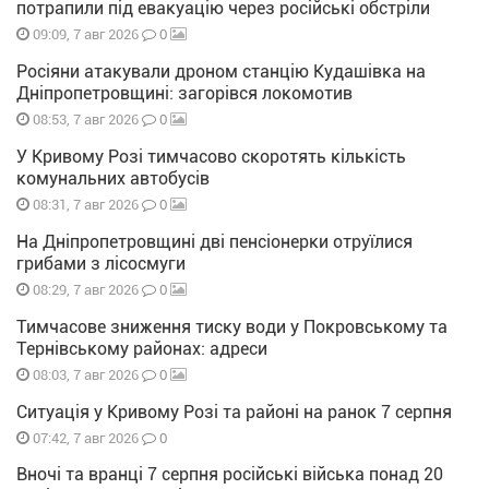
потрапили під евакуацію через російські обстріли
0
09:09, 7 авг 2026
Росіяни атакували дроном станцію Кудашівка на
Дніпропетровщині: загорівся локомотив
0
08:53, 7 авг 2026
У Кривому Розі тимчасово скоротять кількість
комунальних автобусів
0
08:31, 7 авг 2026
На Дніпропетровщині дві пенсіонерки отруїлися
грибами з лісосмуги
0
08:29, 7 авг 2026
Тимчасове зниження тиску води у Покровському та
Тернівському районах: адреси
0
08:03, 7 авг 2026
Ситуація у Кривому Розі та районі на ранок 7 серпня
0
07:42, 7 авг 2026
Вночі та вранці 7 серпня російські війська понад 20