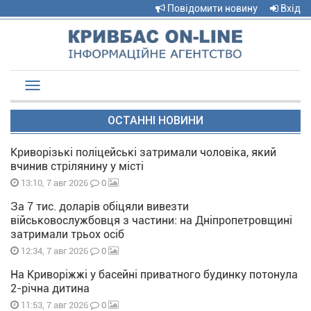
Повідомити новину
Вхід
Toggle
navigation
ОСТАННІ НОВИНИ
Криворізькі поліцейські затримали чоловіка, який
вчинив стрілянину у місті
0
13:10, 7 авг 2026
За 7 тис. доларів обіцяли вивезти
військовослужбовця з частини: на Дніпропетровщині
затримали трьох осіб
0
12:34, 7 авг 2026
На Криворіжжі у басейні приватного будинку потонула
2-річна дитина
0
11:53, 7 авг 2026