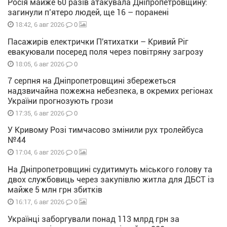
Росія майже 60 разів атакувала Дніпропетровщину:
загинули п’ятеро людей, ще 16 – поранені
0
18:42, 6 авг 2026
Пасажирів електрички П'ятихатки – Кривий Ріг
евакуювали посеред поля через повітряну загрозу
0
18:05, 6 авг 2026
7 серпня на Дніпропетровщині збережеться
надзвичайна пожежна небезпека, в окремих регіонах
України прогнозують грози
0
17:35, 6 авг 2026
У Кривому Розі тимчасово змінили рух тролейбуса
№44
0
17:04, 6 авг 2026
На Дніпропетровщині судитимуть міського голову та
двох службовиць через закупівлю житла для ДБСТ із
майже 5 млн грн збитків
0
16:17, 6 авг 2026
Українці заборгували понад 113 млрд грн за