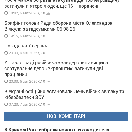
Росія майже 60 разів атакувала Дніпропетровщину:
загинули п’ятеро людей, ще 16 – поранені
0
18:42, 6 авг 2026
Брифінг голови Ради оборони міста Олександра
Вілкула за підсумками 06 08 26
0
19:15, 6 авг 2026
Погода на 7 серпня
0
20:00, 6 авг 2026
У Павлограді російська «Бандероль» знищила
сортувальне депо «Укрпошти»: загинули дві
працівниці
0
20:33, 6 авг 2026
В Україні офіційно встановили День військ зв’язку та
кібербезпеки ЗСУ
0
07:23, 7 авг 2026
НОВІ КОМЕНТАРІ
В Кривом Роге избрали нового руководителя