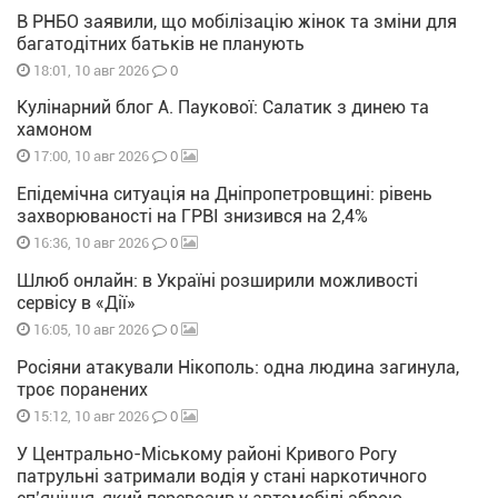
В РНБО заявили, що мобілізацію жінок та зміни для
багатодітних батьків не планують
0
18:01, 10 авг 2026
Кулінарний блог А. Паукової: Салатик з динею та
хамоном
0
17:00, 10 авг 2026
Епідемічна ситуація на Дніпропетровщині: рівень
захворюваності на ГРВІ знизився на 2,4%
0
16:36, 10 авг 2026
Шлюб онлайн: в Україні розширили можливості
сервісу в «Дії»
0
16:05, 10 авг 2026
Росіяни атакували Нікополь: одна людина загинула,
троє поранених
0
15:12, 10 авг 2026
У Центрально-Міському районі Кривого Рогу
патрульні затримали водія у стані наркотичного