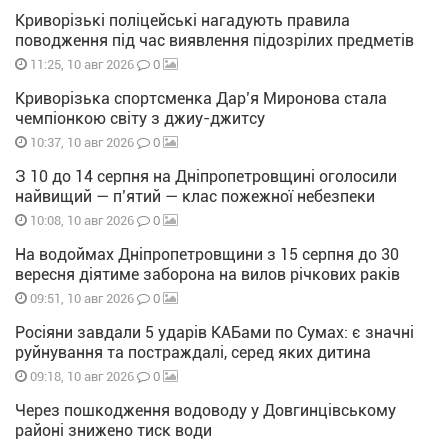
Криворізькі поліцейські нагадують правила
поводження під час виявлення підозрілих предметів
0
11:25, 10 авг 2026
Криворізька спортсменка Дар’я Миронова стала
чемпіонкою світу з джиу-джитсу
0
10:37, 10 авг 2026
З 10 до 14 серпня на Дніпропетровщині оголосили
найвищий — п’ятий — клас пожежної небезпеки
0
10:08, 10 авг 2026
На водоймах Дніпропетровщини з 15 серпня до 30
вересня діятиме заборона на вилов річкових раків
0
09:51, 10 авг 2026
Росіяни завдали 5 ударів КАБами по Сумах: є значні
руйнування та постраждалі, серед яких дитина
0
09:18, 10 авг 2026
Через пошкодження водоводу у Довгинцівському
районі знижено тиск води