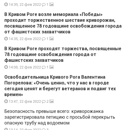
1
14:39, 22 фев 2022
В Кривом Роге возле мемориала «Победы»
проходит торжественное шествие криворожан,
посвященное 78 годовщине освобождения города
от фашистских захватчиков
1
14:35, 22 фев 2022
В Кривом Роге проходят торжества, посвященные
78 годовщине освобождения города от
фашистских захватчиков
1
14:08, 22 фев 2022
Освободительница Кривого Рога Валентина
Погорелова: «Очень ценно, что у нас в городе
сегодня ценят и берегут ветеранов и подвиг тех
времен»
2
13:47, 22 фев 2022
Безопасность превыше всего: криворожанка
зарегистрировала петицию с просьбой перекрыть
опасную трубу над водоемом
3
13:14, 22 фев 2022