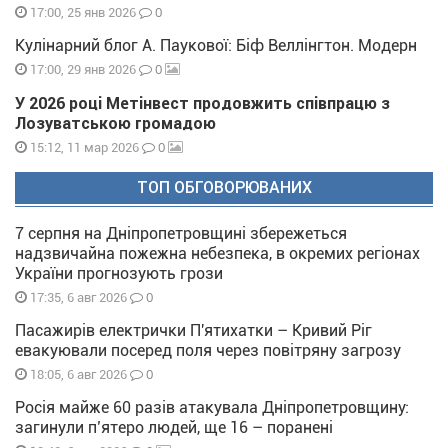
0
17:00, 25 янв 2026
Кулінарний блог А. Паукової: Біф Веллінгтон. Модерн
0
17:00, 29 янв 2026
У 2026 році Метінвест продовжить співпрацю з
Лозуватською громадою
0
15:12, 11 мар 2026
ТОП ОБГОВОРЮВАНИХ
7 серпня на Дніпропетровщині збережеться
надзвичайна пожежна небезпека, в окремих регіонах
України прогнозують грози
0
17:35, 6 авг 2026
Пасажирів електрички П'ятихатки – Кривий Ріг
евакуювали посеред поля через повітряну загрозу
0
18:05, 6 авг 2026
Росія майже 60 разів атакувала Дніпропетровщину:
загинули п’ятеро людей, ще 16 – поранені