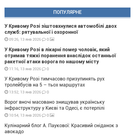
ПОПУЛЯРНЕ
У Кривому Розі зіштовхнулися автомобілі двох
служб: рятувальної і охоронної
0
09:26, 13 янв 2026
У Кривому Розі в лікарні помер чоловік, який
отримав тяжкі поранення внаслідок останньої
ракетної атаки ворога по нашому місту
0
11:16, 13 янв 2026
У Кривому Розі тимчасово призупинять рух
тролейбусів на 5 – тьох маршрутах
0
13:52, 13 янв 2026
Ворог вночі масовано знищував українську
інфраструктуру у Києві та Одесі, є потерпілі
0
10:54, 13 янв 2026
Кулінарний блог А. Паукової: Красивий сніданок з
авокадо