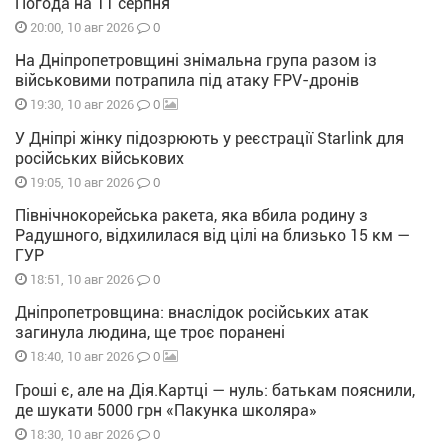
Погода на 11 серпня
0
20:00, 10 авг 2026
На Дніпропетровщині знімальна група разом із
військовими потрапила під атаку FPV-дронів
0
19:30, 10 авг 2026
У Дніпрі жінку підозрюють у реєстрації Starlink для
російських військових
0
19:05, 10 авг 2026
Північнокорейська ракета, яка вбила родину з
Радушного, відхилилася від цілі на близько 15 км —
ГУР
0
18:51, 10 авг 2026
Дніпропетровщина: внаслідок російських атак
загинула людина, ще троє поранені
0
18:40, 10 авг 2026
Гроші є, але на Дія.Картці — нуль: батькам пояснили,
де шукати 5000 грн «Пакунка школяра»
0
18:30, 10 авг 2026