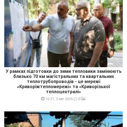
У рамках підготовки до зими тепловики замінюють
близько 70 км магістральних та квартальних
теплотрубопроводів - це мережі
«Криворіжтепломережі» та «Криворізької
теплоцентралі»
0
16:27, 3 авг 2026