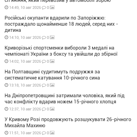
сп’яніння, який перевозив у автомобілі зброю
0
14:49, 10 авг 2026
Російські окупанти вдарили по Запоріжжю:
постраждало щонайменше 18 людей, серед них -
дитина
0
14:10, 10 авг 2026
Криворізькі спортсменки вибороли 3 медалі на
чемпіонаті України з боксу та увійшли до збірної
0
14:02, 10 авг 2026
На Полтавщині судитимуть подружжя за
систематичне катування 10-річного сина
0
13:18, 10 авг 2026
На Дніпропетровщині затримали чоловіка, який під
час конфлікту вдарив ножем 15-річного хлопця
0
12:37, 10 авг 2026
У Кривому Розі продовжують розшукувати 26-річного
Михайла Махиню
0
11:51, 10 авг 2026