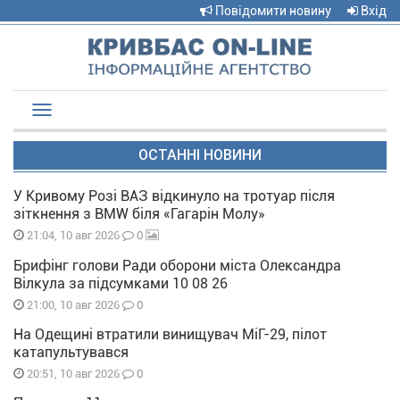
Повідомити новину
Вхід
Toggle
navigation
ОСТАННІ НОВИНИ
У Кривому Розі ВАЗ відкинуло на тротуар після
зіткнення з BMW біля «Гагарін Молу»
0
21:04, 10 авг 2026
Брифінг голови Ради оборони міста Олександра
Вілкула за підсумками 10 08 26
0
21:00, 10 авг 2026
На Одещині втратили винищувач МіГ-29, пілот
катапультувався
0
20:51, 10 авг 2026