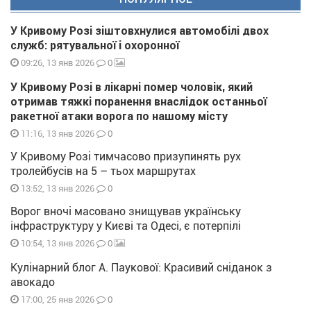
У Кривому Розі зіштовхнулися автомобілі двох
служб: рятувальної і охоронної
0
09:26, 13 янв 2026
У Кривому Розі в лікарні помер чоловік, який
отримав тяжкі поранення внаслідок останньої
ракетної атаки ворога по нашому місту
0
11:16, 13 янв 2026
У Кривому Розі тимчасово призупинять рух
тролейбусів на 5 – тьох маршрутах
0
13:52, 13 янв 2026
Ворог вночі масовано знищував українську
інфраструктуру у Києві та Одесі, є потерпілі
0
10:54, 13 янв 2026
Кулінарний блог А. Паукової: Красивий сніданок з
авокадо
0
17:00, 25 янв 2026