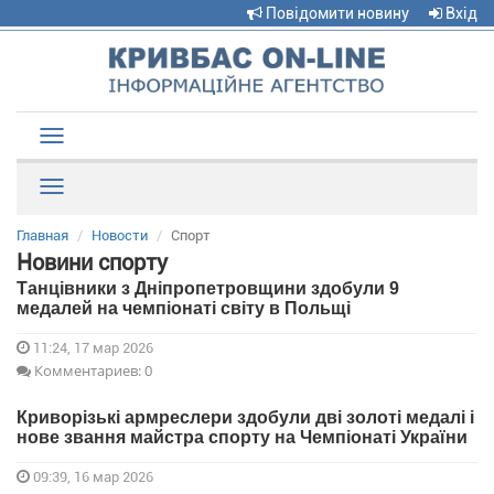
Повідомити новину
Вхід
Toggle
navigation
Рубрики
Главная
Новости
Спорт
Новини спорту
Танцівники з Дніпропетровщини здобули 9
медалей на чемпіонаті світу в Польщі
11:24, 17 мар 2026
Комментариев: 0
Криворізькі армреслери здобули дві золоті медалі і
нове звання майстра спорту на Чемпіонаті України
09:39, 16 мар 2026