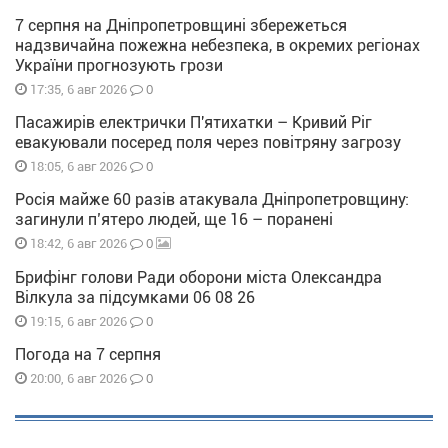
7 серпня на Дніпропетровщині збережеться
надзвичайна пожежна небезпека, в окремих регіонах
України прогнозують грози
0
17:35, 6 авг 2026
Пасажирів електрички П'ятихатки – Кривий Ріг
евакуювали посеред поля через повітряну загрозу
0
18:05, 6 авг 2026
Росія майже 60 разів атакувала Дніпропетровщину:
загинули п’ятеро людей, ще 16 – поранені
0
18:42, 6 авг 2026
Брифінг голови Ради оборони міста Олександра
Вілкула за підсумками 06 08 26
0
19:15, 6 авг 2026
Погода на 7 серпня
0
20:00, 6 авг 2026