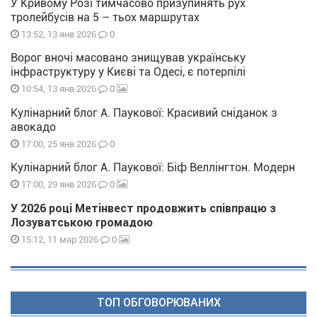
У Кривому Розі тимчасово призупинять рух
тролейбусів на 5 – тьох маршрутах
0
13:52, 13 янв 2026
Ворог вночі масовано знищував українську
інфраструктуру у Києві та Одесі, є потерпілі
0
10:54, 13 янв 2026
Кулінарний блог А. Паукової: Красивий сніданок з
авокадо
0
17:00, 25 янв 2026
Кулінарний блог А. Паукової: Біф Веллінгтон. Модерн
0
17:00, 29 янв 2026
У 2026 році Метінвест продовжить співпрацю з
Лозуватською громадою
0
15:12, 11 мар 2026
ТОП ОБГОВОРЮВАНИХ