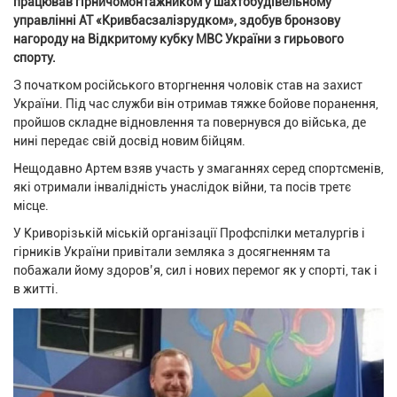
працював гірничомонтажником у шахтобудівельному
управлінні АТ «Кривбасзалізрудком», здобув бронзову
нагороду на Відкритому кубку МВС України з гирьового
спорту.
З початком російського вторгнення чоловік став на захист
України. Під час служби він отримав тяжке бойове поранення,
пройшов складне відновлення та повернувся до війська, де
нині передає свій досвід новим бійцям.
Нещодавно Артем взяв участь у змаганнях серед спортсменів,
які отримали інвалідність унаслідок війни, та посів третє
місце.
У Криворізькій міській організації Профспілки металургів і
гірників України привітали земляка з досягненням та
побажали йому здоров’я, сил і нових перемог як у спорті, так і
в житті.