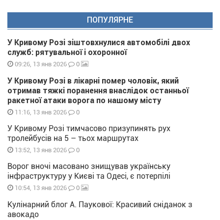
ПОПУЛЯРНЕ
У Кривому Розі зіштовхнулися автомобілі двох
служб: рятувальної і охоронної
0
09:26, 13 янв 2026
У Кривому Розі в лікарні помер чоловік, який
отримав тяжкі поранення внаслідок останньої
ракетної атаки ворога по нашому місту
0
11:16, 13 янв 2026
У Кривому Розі тимчасово призупинять рух
тролейбусів на 5 – тьох маршрутах
0
13:52, 13 янв 2026
Ворог вночі масовано знищував українську
інфраструктуру у Києві та Одесі, є потерпілі
0
10:54, 13 янв 2026
Кулінарний блог А. Паукової: Красивий сніданок з
авокадо