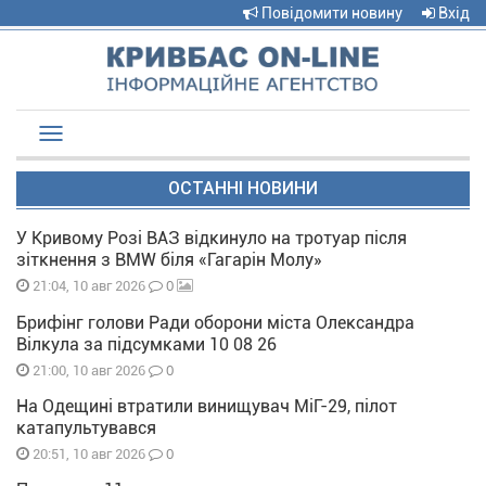
Повідомити новину
Вхід
Toggle
navigation
ОСТАННІ НОВИНИ
У Кривому Розі ВАЗ відкинуло на тротуар після
зіткнення з BMW біля «Гагарін Молу»
0
21:04, 10 авг 2026
Брифінг голови Ради оборони міста Олександра
Вілкула за підсумками 10 08 26
0
21:00, 10 авг 2026
На Одещині втратили винищувач МіГ-29, пілот
катапультувався
0
20:51, 10 авг 2026