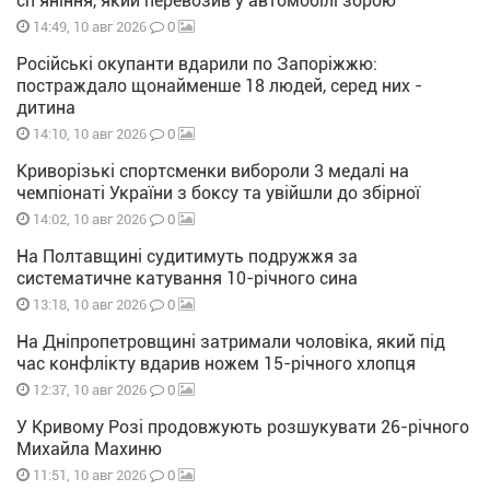
сп’яніння, який перевозив у автомобілі зброю
0
14:49, 10 авг 2026
Російські окупанти вдарили по Запоріжжю:
постраждало щонайменше 18 людей, серед них -
дитина
0
14:10, 10 авг 2026
Криворізькі спортсменки вибороли 3 медалі на
чемпіонаті України з боксу та увійшли до збірної
0
14:02, 10 авг 2026
На Полтавщині судитимуть подружжя за
систематичне катування 10-річного сина
0
13:18, 10 авг 2026
На Дніпропетровщині затримали чоловіка, який під
час конфлікту вдарив ножем 15-річного хлопця
0
12:37, 10 авг 2026
У Кривому Розі продовжують розшукувати 26-річного
Михайла Махиню
0
11:51, 10 авг 2026