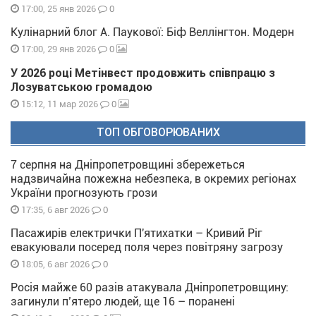
0
17:00, 25 янв 2026
Кулінарний блог А. Паукової: Біф Веллінгтон. Модерн
0
17:00, 29 янв 2026
У 2026 році Метінвест продовжить співпрацю з
Лозуватською громадою
0
15:12, 11 мар 2026
ТОП ОБГОВОРЮВАНИХ
7 серпня на Дніпропетровщині збережеться
надзвичайна пожежна небезпека, в окремих регіонах
України прогнозують грози
0
17:35, 6 авг 2026
Пасажирів електрички П'ятихатки – Кривий Ріг
евакуювали посеред поля через повітряну загрозу
0
18:05, 6 авг 2026
Росія майже 60 разів атакувала Дніпропетровщину:
загинули п’ятеро людей, ще 16 – поранені