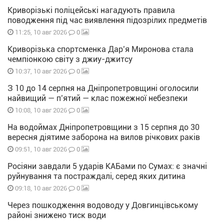
Криворізькі поліцейські нагадують правила
поводження під час виявлення підозрілих предметів
0
11:25, 10 авг 2026
Криворізька спортсменка Дар’я Миронова стала
чемпіонкою світу з джиу-джитсу
0
10:37, 10 авг 2026
З 10 до 14 серпня на Дніпропетровщині оголосили
найвищий — п’ятий — клас пожежної небезпеки
0
10:08, 10 авг 2026
На водоймах Дніпропетровщини з 15 серпня до 30
вересня діятиме заборона на вилов річкових раків
0
09:51, 10 авг 2026
Росіяни завдали 5 ударів КАБами по Сумах: є значні
руйнування та постраждалі, серед яких дитина
0
09:18, 10 авг 2026
Через пошкодження водоводу у Довгинцівському
районі знижено тиск води