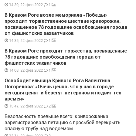
1
14:39, 22 фев 2022
В Кривом Роге возле мемориала «Победы»
проходит торжественное шествие криворожан,
посвященное 78 годовщине освобождения города
от фашистских захватчиков
1
14:35, 22 фев 2022
В Кривом Роге проходят торжества, посвященные
78 годовщине освобождения города от
фашистских захватчиков
1
14:08, 22 фев 2022
Освободительница Кривого Рога Валентина
Погорелова: «Очень ценно, что у нас в городе
сегодня ценят и берегут ветеранов и подвиг тех
времен»
2
13:47, 22 фев 2022
Безопасность превыше всего: криворожанка
зарегистрировала петицию с просьбой перекрыть
опасную трубу над водоемом
3
13:14, 22 фев 2022