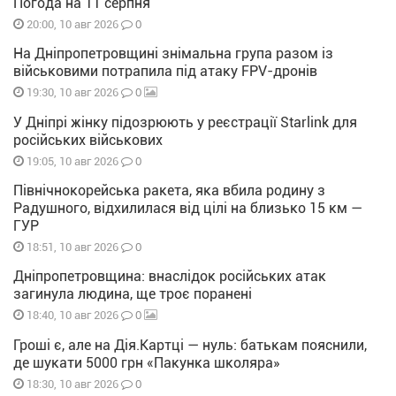
Погода на 11 серпня
0
20:00, 10 авг 2026
На Дніпропетровщині знімальна група разом із
військовими потрапила під атаку FPV-дронів
0
19:30, 10 авг 2026
У Дніпрі жінку підозрюють у реєстрації Starlink для
російських військових
0
19:05, 10 авг 2026
Північнокорейська ракета, яка вбила родину з
Радушного, відхилилася від цілі на близько 15 км —
ГУР
0
18:51, 10 авг 2026
Дніпропетровщина: внаслідок російських атак
загинула людина, ще троє поранені
0
18:40, 10 авг 2026
Гроші є, але на Дія.Картці — нуль: батькам пояснили,
де шукати 5000 грн «Пакунка школяра»
0
18:30, 10 авг 2026