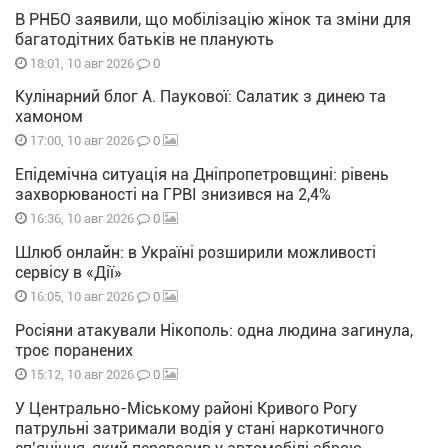
В РНБО заявили, що мобілізацію жінок та зміни для
багатодітних батьків не планують
0
18:01, 10 авг 2026
Кулінарний блог А. Паукової: Салатик з динею та
хамоном
0
17:00, 10 авг 2026
Епідемічна ситуація на Дніпропетровщині: рівень
захворюваності на ГРВІ знизився на 2,4%
0
16:36, 10 авг 2026
Шлюб онлайн: в Україні розширили можливості
сервісу в «Дії»
0
16:05, 10 авг 2026
Росіяни атакували Нікополь: одна людина загинула,
троє поранених
0
15:12, 10 авг 2026
У Центрально-Міському районі Кривого Рогу
патрульні затримали водія у стані наркотичного