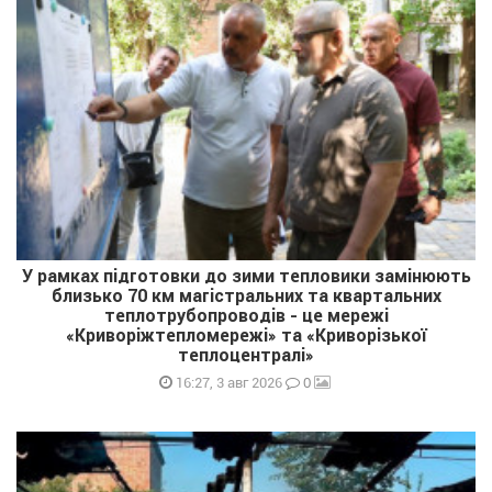
У рамках підготовки до зими тепловики замінюють
близько 70 км магістральних та квартальних
теплотрубопроводів - це мережі
«Криворіжтепломережі» та «Криворізької
теплоцентралі»
0
16:27, 3 авг 2026