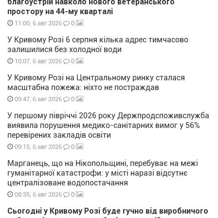
благоустрій навколо нового ветеранського
простору на 44-му кварталі
0
11:00, 6 авг 2026
У Кривому Розі 6 серпня кілька адрес тимчасово
залишилися без холодної води
0
10:07, 6 авг 2026
У Кривому Розі на Центральному ринку сталася
масштабна пожежа: ніхто не постраждав
0
09:47, 6 авг 2026
У першому півріччі 2026 року Держпродспоживслужба
виявила порушення медико-санітарних вимог у 56%
перевірених закладів освіти
0
09:15, 6 авг 2026
Марганець, що на Нікопольщині, перебуває на межі
гуманітарної катастрофи: у місті наразі відсутнє
централізоване водопостачання
0
08:35, 6 авг 2026
Сьогодні у Кривому Розі буде гучно від виробничого