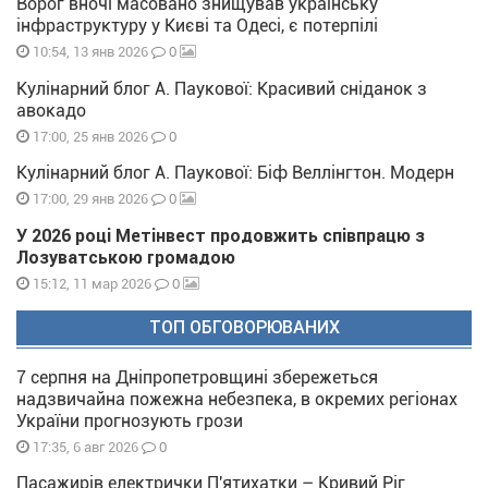
Ворог вночі масовано знищував українську
інфраструктуру у Києві та Одесі, є потерпілі
0
10:54, 13 янв 2026
Кулінарний блог А. Паукової: Красивий сніданок з
авокадо
0
17:00, 25 янв 2026
Кулінарний блог А. Паукової: Біф Веллінгтон. Модерн
0
17:00, 29 янв 2026
У 2026 році Метінвест продовжить співпрацю з
Лозуватською громадою
0
15:12, 11 мар 2026
ТОП ОБГОВОРЮВАНИХ
7 серпня на Дніпропетровщині збережеться
надзвичайна пожежна небезпека, в окремих регіонах
України прогнозують грози
0
17:35, 6 авг 2026
Пасажирів електрички П'ятихатки – Кривий Ріг