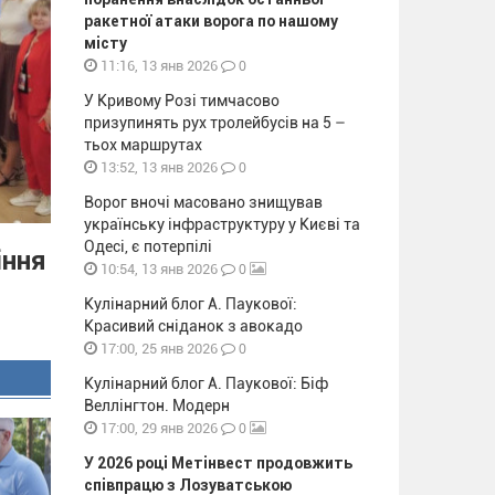
ракетної атаки ворога по нашому
місту
0
11:16, 13 янв 2026
У Кривому Розі тимчасово
призупинять рух тролейбусів на 5 –
тьох маршрутах
0
13:52, 13 янв 2026
Ворог вночі масовано знищував
українську інфраструктуру у Києві та
Одесі, є потерпілі
іння
0
10:54, 13 янв 2026
Кулінарний блог А. Паукової:
Красивий сніданок з авокадо
0
17:00, 25 янв 2026
Кулінарний блог А. Паукової: Біф
Веллінгтон. Модерн
0
17:00, 29 янв 2026
У 2026 році Метінвест продовжить
співпрацю з Лозуватською