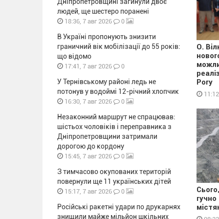
Дніпропетровщині загинули двоє
людей, ще шестеро поранені
0
18:36, 7 авг 2026
В Україні пропонують знизити
граничний вік мобілізації до 55 років:
О. Ві
новог
що відомо
можли
0
17:41, 7 авг 2026
реалі
У Тернівському районі ледь не
Рогу
потонув у водоймі 12-річний хлопчик
11:12
0
16:30, 7 авг 2026
Незаконний маршрут не спрацював:
шістьох чоловіків і переправника з
Дніпропетровщини затримали
дорогою до кордону
0
15:45, 7 авг 2026
З тимчасово окупованих територій
повернули ще 11 українських дітей
Сього
0
15:17, 7 авг 2026
гучно
Російські ракетні удари по друкарнях
містя
знищили майже мільйон шкільних