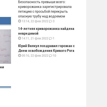
Безопасность превыше всего:
криворожанка зарегистрировала
петицию с просьбой перекрыть
опасную трубу над водоемом
3
13:14, 22 фев 2022
14-летняя криворожанка найдена
невредимой
1
14:11, 21 фев 2022
Юрий Вилкул поздравил горожан с
Днем освобождения Кривого Рога
10
09:16, 22 фев 2022
они