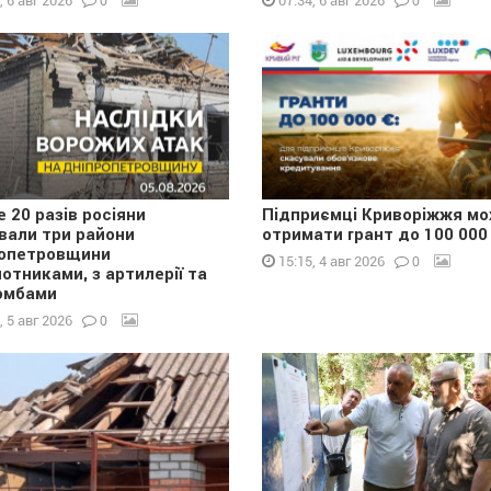
0
0
, 6 авг 2026
07:34, 6 авг 2026
 20 разів росіяни
Підприємці Криворіжжя м
вали три райони
отримати грант до 100 000
опетровщини
0
15:15, 4 авг 2026
лотниками, з артилерії та
омбами
0
, 5 авг 2026