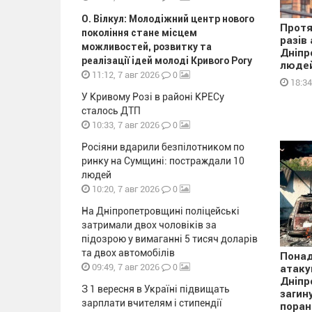
О. Вілкул: Молодіжний центр нового
Протя
покоління стане місцем
разів
можливостей, розвитку та
Дніпр
реалізації ідей молоді Кривого Рогу
людей
0
11:12, 7 авг 2026
18:34
У Кривому Розі в районі КРЕСу
сталось ДТП
0
10:33, 7 авг 2026
Росіяни вдарили безпілотником по
ринку на Сумщині: постраждали 10
людей
0
10:20, 7 авг 2026
На Дніпропетровщині поліцейські
затримали двох чоловіків за
підозрою у вимаганні 5 тисяч доларів
та двох автомобілів
Понад
0
09:49, 7 авг 2026
атаку
Дніпр
З 1 вересня в Україні підвищать
загин
зарплати вчителям і стипендії
поран