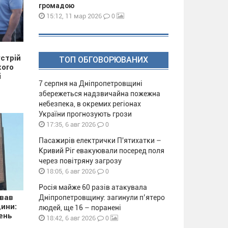
громадою
0
15:12, 11 мар 2026
стрій
ТОП ОБГОВОРЮВАНИХ
кого
і
7 серпня на Дніпропетровщині
збережеться надзвичайна пожежна
небезпека, в окремих регіонах
України прогнозують грози
0
17:35, 6 авг 2026
Пасажирів електрички П'ятихатки –
Кривий Ріг евакуювали посеред поля
через повітряну загрозу
0
18:05, 6 авг 2026
Росія майже 60 разів атакувала
ував
Дніпропетровщину: загинули п’ятеро
ини:
людей, ще 16 – поранені
ень
0
18:42, 6 авг 2026