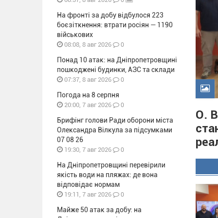
На фронті за добу відбулося 223
боєзіткнення: втрати росіян — 1190
військових
0
08:08, 8 авг 2026
Понад 10 атак: на Дніпропетровщині
пошкоджені будинки, АЗС та склади
0
07:37, 8 авг 2026
Погода на 8 серпня
0
20:00, 7 авг 2026
О. 
Брифінг голови Ради оборони міста
ста
Олександра Вілкула за підсумками
реа
07 08 26
0
19:30, 7 авг 2026
На Дніпропетровщині перевірили
якість води на пляжах: де вона
відповідає нормам
0
19:11, 7 авг 2026
Майже 50 атак за добу: на