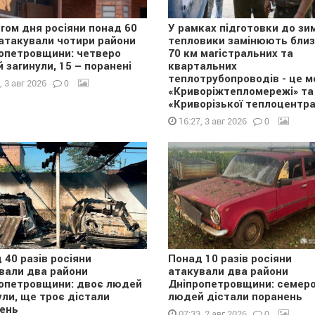
гом дня росіяни понад 60
У рамках підготовки до зи
 атакували чотири райони
тепловики замінюють бли
опетровщини: четверо
70 км магістральних та
 загинули, 15 – поранені
квартальних
теплотрубопроводів - це м
0
, 3 авг 2026
«Криворіжтепломережі» та
«Криворізької теплоцентра
0
16:27, 3 авг 2026
 40 разів росіяни
Понад 10 разів росіяни
вали два райони
атакували два райони
опетровщини: двоє людей
Дніпропетровщини: семер
ули, ще троє дістали
людей дістали поранень
ень
0
07:33, 2 авг 2026