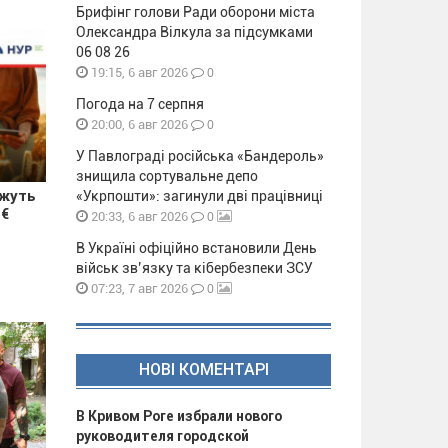
Брифінг голови Ради оборони міста
Олександра Вілкула за підсумками
06 08 26
0
19:15, 6 авг 2026
Погода на 7 серпня
0
20:00, 6 авг 2026
У Павлограді російська «Бандероль»
знищила сортувальне депо
ожуть
«Укрпошти»: загинули дві працівниці
 €
0
20:33, 6 авг 2026
В Україні офіційно встановили День
військ зв’язку та кібербезпеки ЗСУ
0
07:23, 7 авг 2026
НОВІ КОМЕНТАРІ
В Кривом Роге избрали нового
руководителя городской