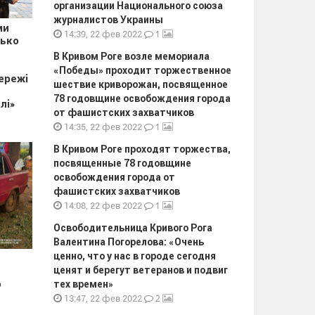
организации Национального союза
журналистов Украины
ми
1
14:39, 22 фев 2022
зько
В Кривом Роге возле мемориала
«Победы» проходит торжественное
ережі
шествие криворожан, посвященное
78 годовщине освобождения города
лі»
от фашистских захватчиков
1
14:35, 22 фев 2022
В Кривом Роге проходят торжества,
посвященные 78 годовщине
освобождения города от
фашистских захватчиков
1
14:08, 22 фев 2022
Освободительница Кривого Рога
Валентина Погорелова: «Очень
ценно, что у нас в городе сегодня
ценят и берегут ветеранов и подвиг
о
тех времен»
2
13:47, 22 фев 2022