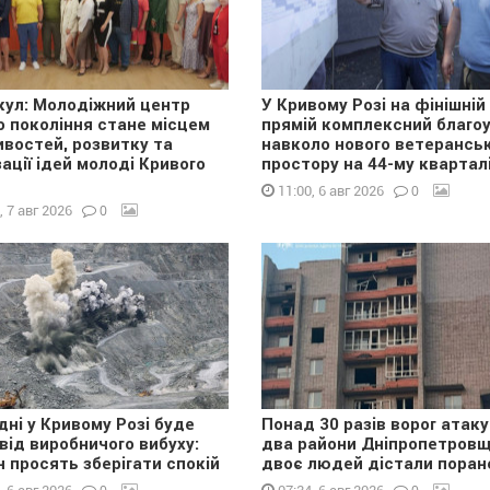
лкул: Молодіжний центр
У Кривому Розі на фінішній
о покоління стане місцем
прямій комплексний благоу
востей, розвитку та
навколо нового ветерансь
зації ідей молоді Кривого
простору на 44-му квартал
0
11:00, 6 авг 2026
0
, 7 авг 2026
дні у Кривому Розі буде
Понад 30 разів ворог атак
 від виробничого вибуху:
два райони Дніпропетровщ
н просять зберігати спокій
двоє людей дістали поран