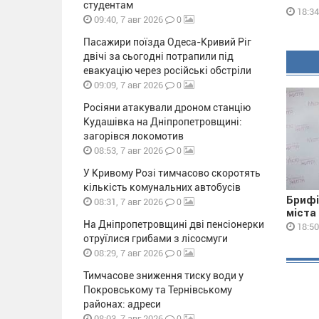
студентам
18:34
0
09:40, 7 авг 2026
Пасажири поїзда Одеса-Кривий Ріг
двічі за сьогодні потрапили під
евакуацію через російські обстріли
0
09:09, 7 авг 2026
Росіяни атакували дроном станцію
Кудашівка на Дніпропетровщині:
загорівся локомотив
0
08:53, 7 авг 2026
У Кривому Розі тимчасово скоротять
кількість комунальних автобусів
Брифі
0
08:31, 7 авг 2026
міста
На Дніпропетровщині дві пенсіонерки
18:50
отруїлися грибами з лісосмуги
0
08:29, 7 авг 2026
Тимчасове зниження тиску води у
Покровському та Тернівському
районах: адреси
0
08:03, 7 авг 2026