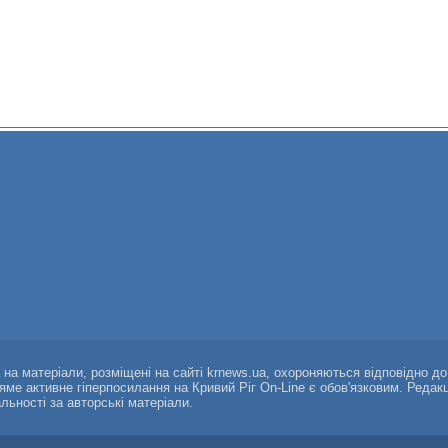
а на матеріали, розміщені на сайті krnews.ua, охороняються відповідно д
ряме активне гіперпосилання на Кривий Ріг On-Line є обов'язковим. Редак
альності за авторські матеріали.