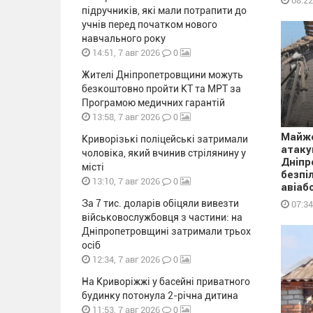
08:22
підручників, які мали потрапити до
учнів перед початком нового
навчального року
0
14:51, 7 авг 2026
Жителі Дніпропетровщини можуть
безкоштовно пройти КТ та МРТ за
Програмою медичних гарантій
0
13:58, 7 авг 2026
Майже
Криворізькі поліцейські затримали
атаку
чоловіка, який вчинив стрілянину у
Дніпр
місті
безпі
0
13:10, 7 авг 2026
авіаб
За 7 тис. доларів обіцяли вивезти
07:34
військовослужбовця з частини: на
Дніпропетровщині затримали трьох
осіб
0
12:34, 7 авг 2026
На Криворіжжі у басейні приватного
будинку потонула 2-річна дитина
0
11:53, 7 авг 2026