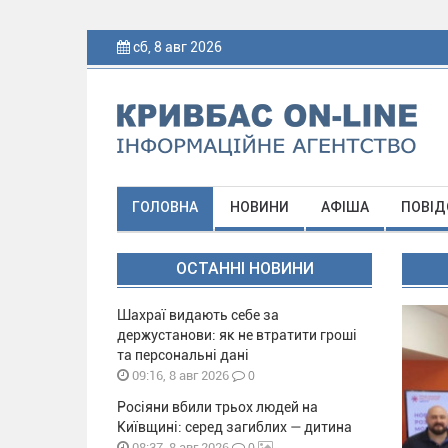
сб, 8 авг 2026
ГОЛОВНА
НОВИНИ
АФІША
ПОВІД
ОСТАННІ НОВИНИ
Шахраї видають себе за
держустанови: як не втратити гроші
та персональні дані
0
09:16, 8 авг 2026
Росіяни вбили трьох людей на
Київщині: серед загиблих — дитина
0
08:37, 8 авг 2026