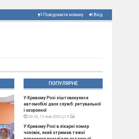
Повідомити новину
Вхід
ПОПУЛЯРНЕ
У Кривому Розі зіштовхнулися
автомобілі двох служб: рятувальної
і охоронної
0
09:26, 13 янв 2026
У Кривому Розі в лікарні помер
чоловік, який отримав тяжкі
поранення внаслідок останньої