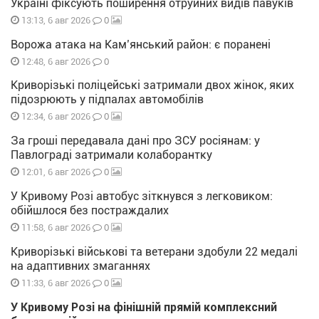
Україні фіксують поширення отруйних видів павуків
0
13:13, 6 авг 2026
Ворожа атака на Кам’янський район: є поранені
0
12:48, 6 авг 2026
Криворізькі поліцейські затримали двох жінок, яких
підозрюють у підпалах автомобілів
0
12:34, 6 авг 2026
За гроші передавала дані про ЗСУ росіянам: у
Павлограді затримали колаборантку
0
12:01, 6 авг 2026
У Кривому Розі автобус зіткнувся з легковиком:
обійшлося без постраждалих
0
11:58, 6 авг 2026
Криворізькі військові та ветерани здобули 22 медалі
на адаптивних змаганнях
0
11:33, 6 авг 2026
У Кривому Розі на фінішній прямій комплексний