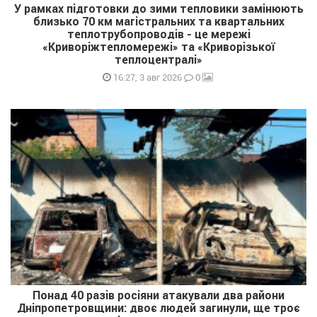
У рамках підготовки до зими тепловики замінюють
близько 70 км магістральних та квартальних
теплотрубопроводів - це мережі
«Криворіжтепломережі» та «Криворізької
теплоцентралі»
0
16:27, 3 авг 2026
Понад 40 разів росіяни атакували два райони
Дніпропетровщини: двоє людей загинули, ще троє