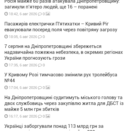
Росія майже 60 разів атакувала Дніпропетровщину:
загинули п’ятеро людей, ще 16 – поранені
0
18:42, 6 авг 2026
Пасажирів електрички П'ятихатки – Кривий Ріг
евакуювали посеред поля через повітряну загрозу
0
18:05, 6 авг 2026
7 серпня на Дніпропетровщині збережеться
надзвичайна пожежна небезпека, в окремих регіонах
України прогнозують грози
0
17:35, 6 авг 2026
У Кривому Розі тимчасово змінили рух тролейбуса
№44
0
17:04, 6 авг 2026
На Дніпропетровщині судитимуть міського голову та
двох службовиць через закупівлю житла для ДБСТ із
майже 5 млн грн збитків
0
16:17, 6 авг 2026
Українці заборгували понад 113 млрд грн за