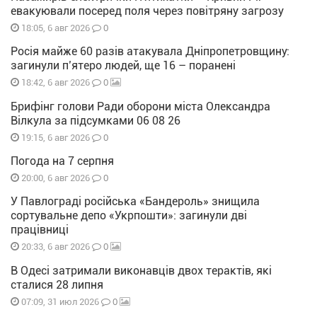
евакуювали посеред поля через повітряну загрозу
0
18:05, 6 авг 2026
Росія майже 60 разів атакувала Дніпропетровщину:
загинули п’ятеро людей, ще 16 – поранені
0
18:42, 6 авг 2026
Брифінг голови Ради оборони міста Олександра
Вілкула за підсумками 06 08 26
0
19:15, 6 авг 2026
Погода на 7 серпня
0
20:00, 6 авг 2026
У Павлограді російська «Бандероль» знищила
сортувальне депо «Укрпошти»: загинули дві
працівниці
0
20:33, 6 авг 2026
В Одесі затримали виконавців двох терактів, які
сталися 28 липня
0
07:09, 31 июл 2026