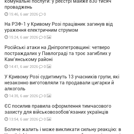
комунальні послуги: у реєстрі майже 830 тисяч
проваджень
0
15:46, 6 авг 2026
На РЗФ-1 у Кривому Розі працівник загинув від
ураження електричним струмом
0
15:24, 6 авг 2026
Російські атаки на Дніпропетровщині: четверо
постраждалих у Павлограді та троє загиблих у
Кам’янському районі
0
14:41, 6 авг 2026
У Кривому Розі судитимуть 13 учасників групи, які
незаконно виготовляли та продавали цигарки й
алкоголь
0
14:35, 6 авг 2026
ЄС посилив правила оформлення тимчасового
захисту для військовозобов’язаних українців
0
13:54, 6 авг 2026
Боляче жалить і може викликати сильну реакцію: в