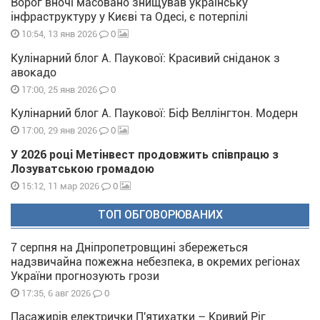
Ворог вночі масовано знищував українську
інфраструктуру у Києві та Одесі, є потерпілі
0
10:54, 13 янв 2026
Кулінарний блог А. Паукової: Красивий сніданок з
авокадо
0
17:00, 25 янв 2026
Кулінарний блог А. Паукової: Біф Веллінгтон. Модерн
0
17:00, 29 янв 2026
У 2026 році Метінвест продовжить співпрацю з
Лозуватською громадою
0
15:12, 11 мар 2026
ТОП ОБГОВОРЮВАНИХ
7 серпня на Дніпропетровщині збережеться
надзвичайна пожежна небезпека, в окремих регіонах
України прогнозують грози
0
17:35, 6 авг 2026
Пасажирів електрички П'ятихатки – Кривий Ріг