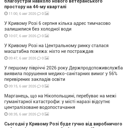
благоустрій навколо нового ветеранського
простору на 44-му кварталі
0
11:00, 6 авг 2026
У Кривому Розі 6 серпня кілька адрес тимчасово
залишилися без холодної води
0
10:07, 6 авг 2026
У Кривому Розі на Центральному ринку сталася
масштабна пожежа: ніхто не постраждав
0
09:47, 6 авг 2026
У першому півріччі 2026 року Держпродспоживслужба
виявила порушення медико-санітарних вимог у 56%
перевірених закладів освіти
0
09:15, 6 авг 2026
Марганець, що на Нікопольщині, перебуває на межі
гуманітарної катастрофи: у місті наразі відсутнє
централізоване водопостачання
0
08:35, 6 авг 2026
Сьогодні у Кривому Розі буде гучно від виробничого