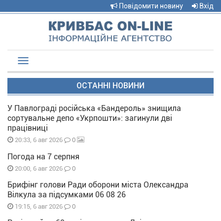
Повідомити новину
Вхід
Toggle
navigation
ОСТАННІ НОВИНИ
У Павлограді російська «Бандероль» знищила
сортувальне депо «Укрпошти»: загинули дві
працівниці
0
20:33, 6 авг 2026
Погода на 7 серпня
0
20:00, 6 авг 2026
Брифінг голови Ради оборони міста Олександра
Вілкула за підсумками 06 08 26
0
19:15, 6 авг 2026