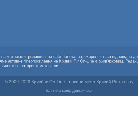
а на матеріали, розміщені на сайті krnews.ua, охороняються відповідно д
ряме активне гіперпосилання на Кривий Ріг On-Line є обов'язковим. Редак
альності за авторські матеріали.
© 2009-2026 Кривбас On-Line - новини міста Кривий Ріг та світу
Політика конфіденційності