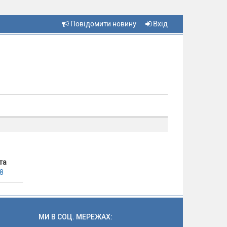
Повідомити новину
Вхід
та
8
МИ В СОЦ. МЕРЕЖАХ: