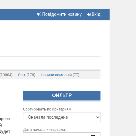
Повідомити новину
Вхід
(13864)
Світ
(178)
Новини компаній
(77)
ФИЛЬТР
Сортировать по критериям:
пресс-
й
Дата начала интервала:
будет