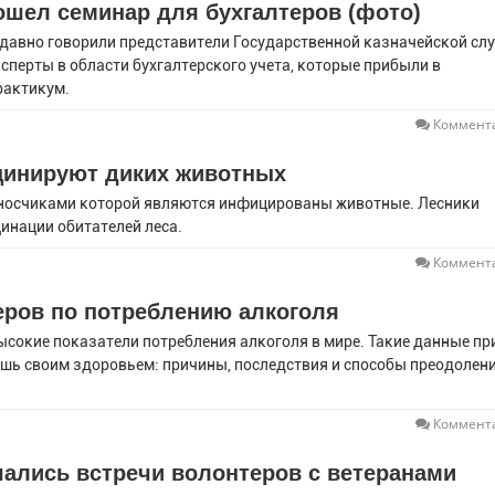
ошел семинар для бухгалтеров (фото)
давно говорили представители Государственной казначейской сл
сперты в области бухгалтерского учета, которые прибыли в
рактикум.
Коммента
цинируют диких животных
зносчиками которой являются инфицированы животные. Лесники
нации обитателей леса.
Коммента
еров по потреблению алкоголя
 высокие показатели потребления алкоголя в мире. Такие данные п
ешь своим здоровьем: причины, последствия и способы преодолен
Коммента
чались встречи волонтеров с ветеранами