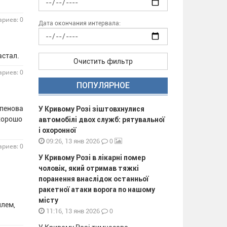
риев: 0
Дата окончания интервала:
настал.
Очистить фильтр
риев: 0
ПОПУЛЯРНОЕ
Шпенова
У Кривому Розі зіштовхнулися
 хорошо
автомобілі двох служб: рятувальної
і охоронної
0
09:26, 13 янв 2026
риев: 0
У Кривому Розі в лікарні помер
чоловік, який отримав тяжкі
поранення внаслідок останньої
ракетної атаки ворога по нашому
місту
илем,
0
11:16, 13 янв 2026