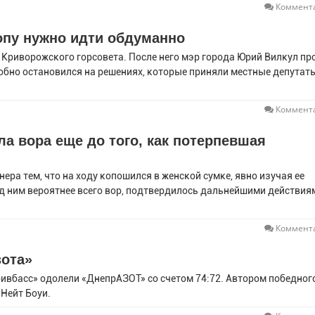
Коммента
опу нужно идти обдуманно
и Криворожского горсовета. После него мэр города Юрий Вилкул пр
бно остановился на решениях, которые приняли местные депутаты
Коммента
а вора еще до того, как потерпевшая
ра тем, что на ходу копошился в женской сумке, явно изучая ее
д ним вероятнее всего вор, подтвердилось дальнейшими действия
Коммента
зота»
ривбасс» одолели «ДнепрАЗОТ» со счетом 74:72. Автором победног
 Нейт Боуи.