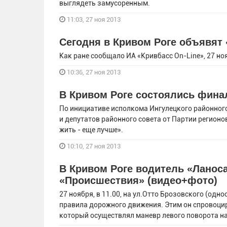
выглядеть замусоренным.
11:03, 27 ноя 2013
Сегодня в Кривом Роге объявят 
Как ране сообщало ИА «Кривбасс On-Line», 27 но
10:36, 27 ноя 2013
В Кривом Роге состоялись фина
По инициативе исполкома Ингулецкого районног
и депутатов районного совета от Партии регионо
жить - еще лучше».
10:10, 27 ноя 2013
В Кривом Роге водитель «Ланоса
«Происшествия» (видео+фото)
27 ноября, в 11.00, на ул.Отто Брозовского (од
правила дорожного движения. Этим он спровоцир
который осуществлял маневр левого поворота на