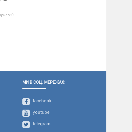
риев: 0
МИ В СОЦ. МЕРЕЖАХ:
facebook
youtube
telegram