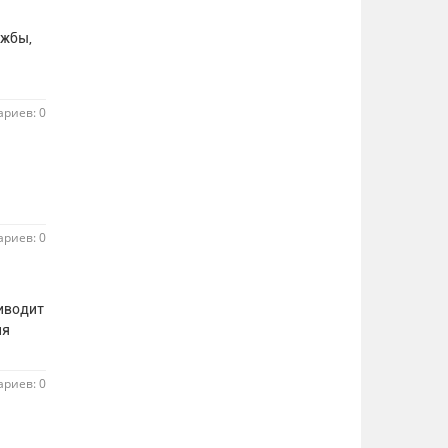
ужбы,
риев: 0
риев: 0
риводит
ия
риев: 0