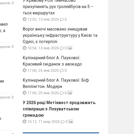
У Кривому Розі тимчасово
риев: 0
призупинять рух тролейбусів на 5 –
тьох маршрутах
0
13:52, 13 янв 2026
овел
Ворог вночі масовано знищував
, а
українську інфраструктуру у Києві та
Одесі, є потерпілі
риев: 0
0
10:54, 13 янв 2026
Кулінарний блог А. Паукової:
Красивий сніданок з авокадо
0
17:00, 25 янв 2026
Кулінарний блог А. Паукової: Біф
ми
Веллінгтон. Модерн
0
17:00, 29 янв 2026
риев: 0
У 2026 році Метінвест продовжить
співпрацю з Лозуватською
громадою
о
0
15:12, 11 мар 2026