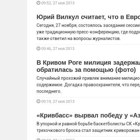
09:52, 27 ноя 2013
Юрий Вилкул считает, что в Евр
Сегодня, 27 ноября, состоялось заседание сесси
уже традиционную пресс-конференцию, где подро
также ответил на вопросы журналистов.
09:46, 27 ноя 2013
В Кривом Роге милиция задержал
обратилась за помощью (фото)
Случайный прохожий привлек внимание милиционе
содержимое. Догадка правоохранителя, что пере
последнего.
09:19, 27 ноя 2013
«Кривбасс» вырвал победу у «А
В упорной и равной борьбе баскетболисты СК «К
трехочкового броска стал защитник криворожан