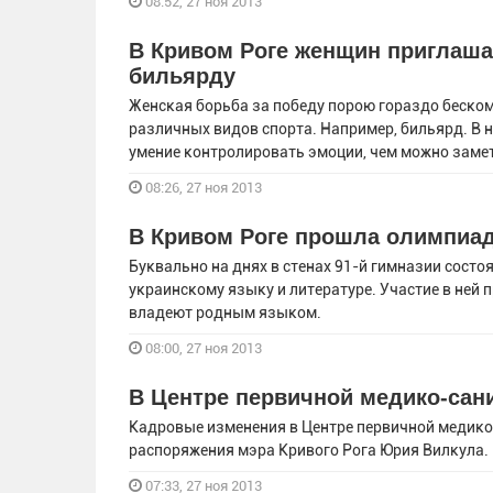
08:52, 27 ноя 2013
В Кривом Роге женщин приглаша
бильярду
Женская борьба за победу порою гораздо беском
различных видов спорта. Например, бильярд. В
умение контролировать эмоции, чем можно заме
08:26, 27 ноя 2013
В Кривом Роге прошла олимпиад
Буквально на днях в стенах 91-й гимназии сост
украинскому языку и литературе. Участие в ней 
владеют родным языком.
08:00, 27 ноя 2013
В Центре первичной медико-сан
Кадровые изменения в Центре первичной медико
распоряжения мэра Кривого Рога Юрия Вилкула
07:33, 27 ноя 2013