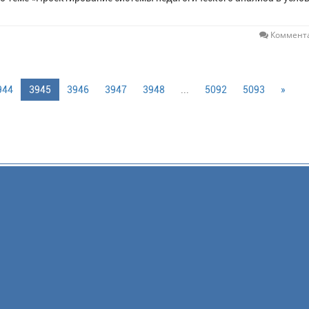
Коммента
944
3945
3946
3947
3948
...
5092
5093
»