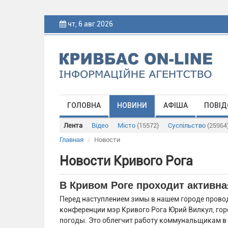
чт, 6 авг 2026
ГОЛОВНА
НОВИНИ
АФІША
ПОВІД
Лента
Відео
Місто
(15572)
Суспільство
(25964
Главная
Новости
Новости Кривого Рога
В Кривом Роге проходит активна
Перед наступлением зимы в нашем городе проводи
конференции мэр Кривого Рога Юрий Вилкул, гор
погоды. Это облегчит работу коммунальщикам в б