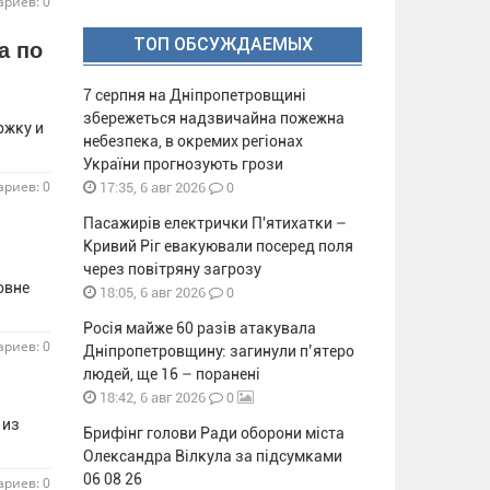
риев: 0
ТОП ОБСУЖДАЕМЫХ
а по
7 серпня на Дніпропетровщині
збережеться надзвичайна пожежна
ржку и
небезпека, в окремих регіонах
України прогнозують грози
риев: 0
0
17:35, 6 авг 2026
Пасажирів електрички П'ятихатки –
Кривий Ріг евакуювали посеред поля
через повітряну загрозу
овне
0
18:05, 6 авг 2026
Росія майже 60 разів атакувала
риев: 0
Дніпропетровщину: загинули п’ятеро
людей, ще 16 – поранені
0
18:42, 6 авг 2026
 из
Брифінг голови Ради оборони міста
Олександра Вілкула за підсумками
06 08 26
риев: 0