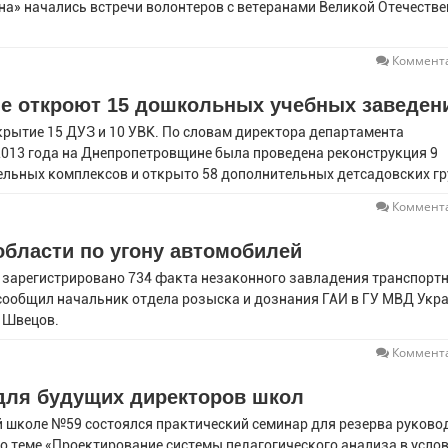
ана» начались встречи волонтеров с ветеранами Великой Отечеств
Коммента
не откроют 15 дошкольных учебных заведен
ткрытие 15 ДУЗ и 10 УВК. По словам директора департамента
2013 года на Днепропетровщине была проведена реконструкция 9
тельных комплексов и открыто 58 дополнительных детсадовских г
Коммента
 области по угону автомобилей
о зарегистрировано 734 факта незаконного завладения транспор
м сообщил начальник отдела розыска и дознания ГАИ в ГУ МВД Укр
ь Швецов.
Коммента
для будущих директоров школ
 школе №59 состоялся практический семинар для резерва руков
о теме «Проектирование системы педагогического анализа в усло