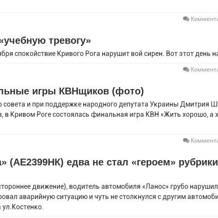
Коммента
«учебную тревогу»
ября спокойствие Кривого Рога нарушит вой сирен. Вот этот день 
Коммента
льные игры КВНщиков (фото)
о совета и при поддержке народного депутата Украины Дмитрия 
в, в Кривом Роге состоялась финальная игра КВН «Жить хорошо, а
Коммента
» (АЕ2399НК) едва не стал «героем» рубрики
ностороннее движение), водитель автомобиля «Ланос» грубо нарушил
овал аварийную ситуацию и чуть не столкнулся с другим автомоб
 ул.Костенко.