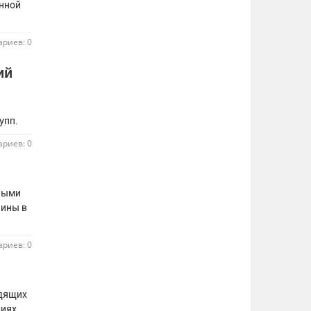
енной
риев: 0
ий
рупп.
риев: 0
тными
аины в
риев: 0
одящих
виях