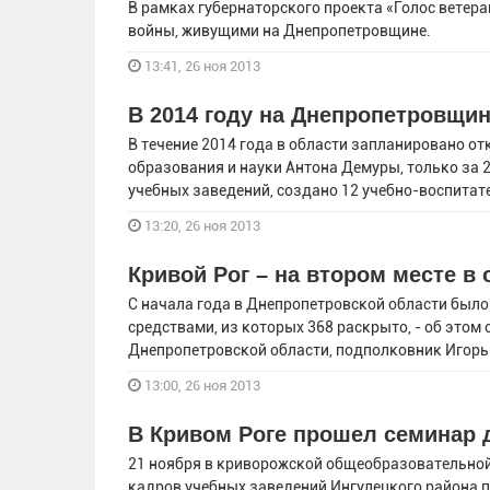
В рамках губернаторского проекта «Голос ветер
войны, живущими на Днепропетровщине.
13:41, 26 ноя 2013
В 2014 году на Днепропетровщи
В течение 2014 года в области запланировано о
образования и науки Антона Демуры, только за 
учебных заведений, создано 12 учебно-воспита
13:20, 26 ноя 2013
Кривой Рог – на втором месте в
С начала года в Днепропетровской области был
средствами, из которых 368 раскрыто, - об это
Днепропетровской области, подполковник Игор
13:00, 26 ноя 2013
В Кривом Роге прошел семинар 
21 ноября в криворожской общеобразовательной
кадров учебных заведений Ингулецкого района п