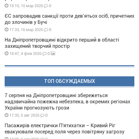
0
18:10, 10 мар 2026
ЄС запровадив санкції проти дев’ятьох осіб, причетних
до злочинів у Бучі
0
17:33, 16 мар 2026
На Дніпропетровщині відкрито перший в області
захищений творчий простір
0
18:47, 4 фев 2026
ТОП ОБСУЖДАЕМЫХ
7 серпня на Дніпропетровщині збережеться
надзвичайна пожежна небезпека, в окремих регіонах
України прогнозують грози
0
17:35, 6 авг 2026
Пасажирів електрички П'ятихатки – Кривий Ріг
евакуювали посеред поля через повітряну загрозу