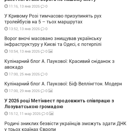
0
11:16, 13 янв 2026
У Кривому Розі тимчасово призупинять рух
тролейбусів на 5 – тьох маршрутах
0
13:52, 13 янв 2026
Ворог вночі масовано знищував українську
інфраструктуру у Києві та Одесі, є потерпілі
0
10:54, 13 янв 2026
Кулінарний блог А. Паукової: Красивий сніданок з
авокадо
0
17:00, 25 янв 2026
Кулінарний блог А. Паукової: Біф Веллінгтон. Модерн
0
17:00, 29 янв 2026
У 2026 році Метінвест продовжить співпрацю з
Лозуватською громадою
0
15:12, 11 мар 2026
Родичі зниклих безвісти українців зможуть здати ДНК
у трьох країнах Європи