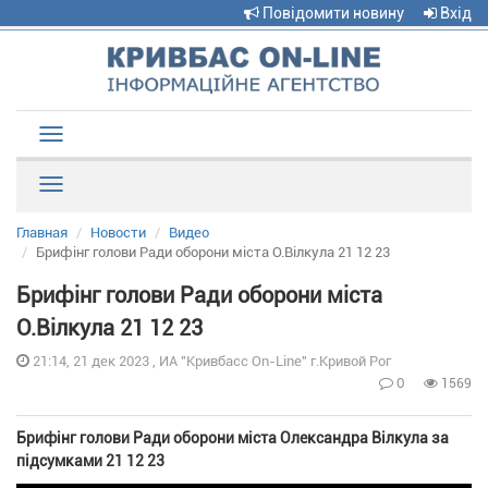
Повідомити новину
Вхід
Toggle
navigation
Рубрики
Главная
Новости
Видео
Брифінг голови Ради оборони міста О.Вілкула 21 12 23
Брифінг голови Ради оборони міста
О.Вілкула 21 12 23
21:14, 21 дек 2023 , ИА "Кривбасс On-Line" г.Кривой Рог
0
1569
Брифінг голови Ради оборони міста Олександра Вілкула за
підсумками 21 12 23