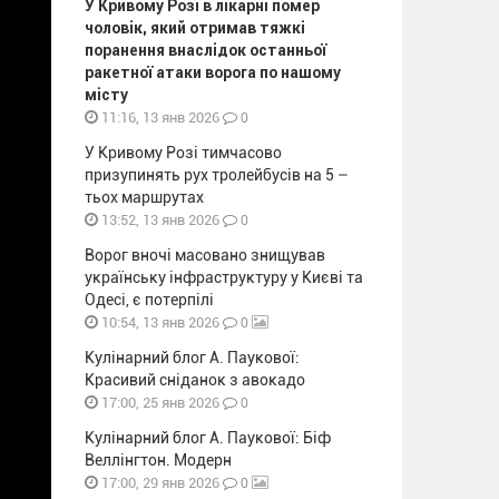
У Кривому Розі в лікарні помер
чоловік, який отримав тяжкі
поранення внаслідок останньої
ракетної атаки ворога по нашому
місту
0
11:16, 13 янв 2026
У Кривому Розі тимчасово
призупинять рух тролейбусів на 5 –
тьох маршрутах
0
13:52, 13 янв 2026
Ворог вночі масовано знищував
українську інфраструктуру у Києві та
Одесі, є потерпілі
0
10:54, 13 янв 2026
Кулінарний блог А. Паукової:
Красивий сніданок з авокадо
0
17:00, 25 янв 2026
Кулінарний блог А. Паукової: Біф
Веллінгтон. Модерн
0
17:00, 29 янв 2026