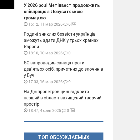
У 2026 році Метінвест продовжить
співпрацю з Лозуватською
громадою
0
15:12, 11 мар 2026
Родичі зниклих безвісти українців
зможуть здати ДНК у трьох країнах
Європи
0
18:10, 10 мар 2026
ЄС запровадив санкції проти
дев’ятьох осіб, причетних до злочинів
у Бучі
0
17:33, 16 мар 2026
На Дніпропетровщині відкрито
перший в області захищений творчий
простір
0
18:47, 4 фев 2026
ТОП ОБСУЖДАЕМЫХ