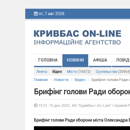
пт, 7 авг 2026
ГОЛОВНА
НОВИНИ
АФІША
ПОВІД
Лента
Відео
Місто
(15572)
Суспільство
(25964
Главная
Новости
Видео
Брифінг голови Ради о
Брифінг голови Ради оборон
19:21, 18 дек 2023 , ИА "Кривбасс On-Line" г.Кривой 
Брифінг голови Ради оборони міста Олександра В