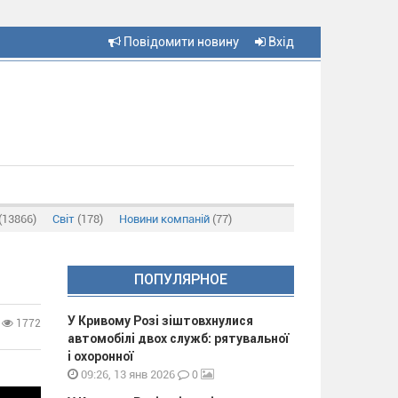
Повідомити новину
Вхід
(13866)
Світ
(178)
Новини компаній
(77)
ПОПУЛЯРНОЕ
У Кривому Розі зіштовхнулися
1772
автомобілі двох служб: рятувальної
і охоронної
0
09:26, 13 янв 2026