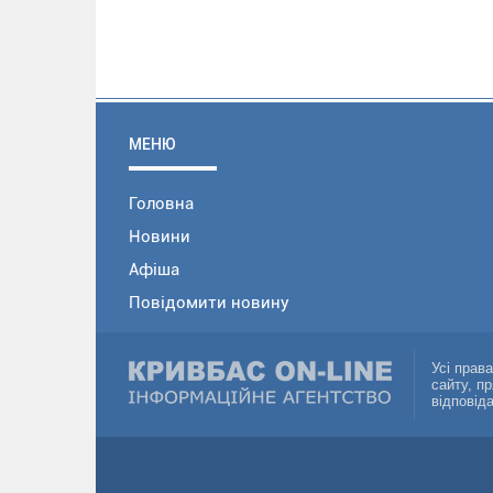
МЕНЮ
Головна
Новини
Афіша
Повідомити новину
Усі прав
сайту, п
відповід