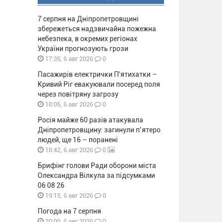
7 серпня на Дніпропетровщині
збережеться надзвичайна пожежна
небезпека, в окремих регіонах
України прогнозують грози
0
17:35, 6 авг 2026
Пасажирів електрички П'ятихатки –
Кривий Ріг евакуювали посеред поля
через повітряну загрозу
0
18:05, 6 авг 2026
Росія майже 60 разів атакувала
Дніпропетровщину: загинули п’ятеро
людей, ще 16 – поранені
0
18:42, 6 авг 2026
Брифінг голови Ради оборони міста
Олександра Вілкула за підсумками
06 08 26
0
19:15, 6 авг 2026
Погода на 7 серпня
0
20:00, 6 авг 2026