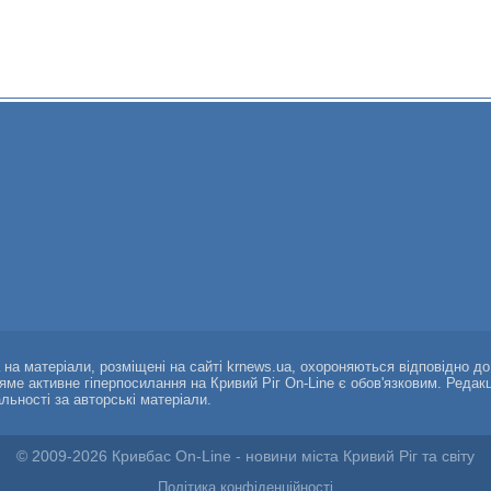
а на матеріали, розміщені на сайті krnews.ua, охороняються відповідно д
ряме активне гіперпосилання на Кривий Ріг On-Line є обов'язковим. Редак
альності за авторські матеріали.
© 2009-2026 Кривбас On-Line - новини міста Кривий Ріг та світу
Політика конфіденційності