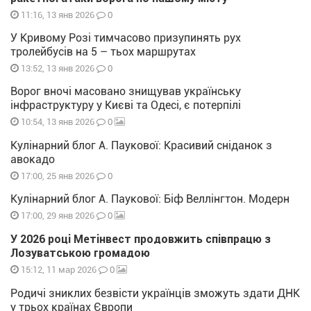
0
11:16, 13 янв 2026
У Кривому Розі тимчасово призупинять рух
тролейбусів на 5 – тьох маршрутах
0
13:52, 13 янв 2026
Ворог вночі масовано знищував українську
інфраструктуру у Києві та Одесі, є потерпілі
0
10:54, 13 янв 2026
Кулінарний блог А. Паукової: Красивий сніданок з
авокадо
0
17:00, 25 янв 2026
Кулінарний блог А. Паукової: Біф Веллінгтон. Модерн
0
17:00, 29 янв 2026
У 2026 році Метінвест продовжить співпрацю з
Лозуватською громадою
0
15:12, 11 мар 2026
Родичі зниклих безвісти українців зможуть здати ДНК
у трьох країнах Європи