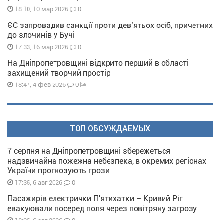
0
18:10, 10 мар 2026
ЄС запровадив санкції проти дев’ятьох осіб, причетних
до злочинів у Бучі
0
17:33, 16 мар 2026
На Дніпропетровщині відкрито перший в області
захищений творчий простір
0
18:47, 4 фев 2026
ТОП ОБСУЖДАЕМЫХ
7 серпня на Дніпропетровщині збережеться
надзвичайна пожежна небезпека, в окремих регіонах
України прогнозують грози
0
17:35, 6 авг 2026
Пасажирів електрички П'ятихатки – Кривий Ріг
евакуювали посеред поля через повітряну загрозу