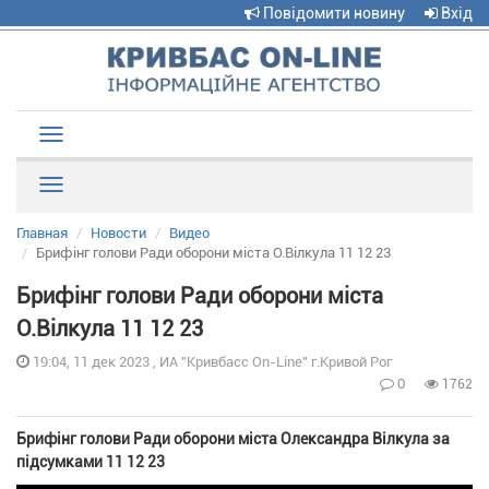
Повідомити новину
Вхід
Toggle
navigation
Рубрики
Главная
Новости
Видео
Брифінг голови Ради оборони міста О.Вілкула 11 12 23
Брифінг голови Ради оборони міста
О.Вілкула 11 12 23
19:04, 11 дек 2023 , ИА "Кривбасс On-Line" г.Кривой Рог
0
1762
Брифінг голови Ради оборони міста Олександра Вілкула за
підсумками 11 12 23