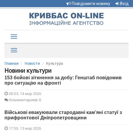
Повідомити новину
Вхід
Toggle
navigation
Рубрики
Главная
Новости
Культура
Новини культури
153 бойові зіткнення за добу: Генштаб повідомив
про ситуацію на фронті
08:53, 14 мар 2026
Комментариев: 0
Військові евакуювали стародавні кам’яні статуї з
прифронтової Дніпропетровщини
17:55, 13 мар 2026