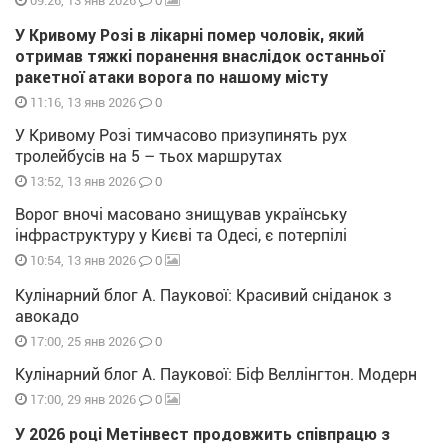
0
09:26, 13 янв 2026
У Кривому Розі в лікарні помер чоловік, який
отримав тяжкі поранення внаслідок останньої
ракетної атаки ворога по нашому місту
0
11:16, 13 янв 2026
У Кривому Розі тимчасово призупинять рух
тролейбусів на 5 – тьох маршрутах
0
13:52, 13 янв 2026
Ворог вночі масовано знищував українську
інфраструктуру у Києві та Одесі, є потерпілі
0
10:54, 13 янв 2026
Кулінарний блог А. Паукової: Красивий сніданок з
авокадо
0
17:00, 25 янв 2026
Кулінарний блог А. Паукової: Біф Веллінгтон. Модерн
0
17:00, 29 янв 2026
У 2026 році Метінвест продовжить співпрацю з