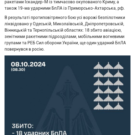
ракетами Іскандер-М із тимчасово окупованого Криму, а
також 19-ма ударними БпЛА із Приморсько-Ахтарська, рф.
В результаті протиповітряного бою усі ворожі безпілотники
ліквідовано у Одеській, Миколаївській, Дніпропетровській,
Вінницькій та Тернопільській областях: 18 збито авіацією,
зенітними ракетними підрозділами, мобільними вогневими
групами та РЕБ Сил оборони України, ще один ударний БпЛА
повернувся в росію.