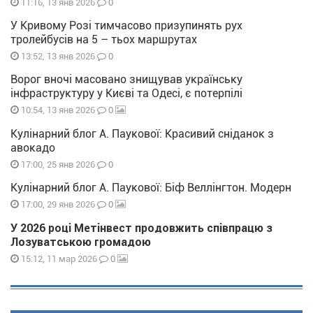
0
11:16, 13 янв 2026
У Кривому Розі тимчасово призупинять рух
тролейбусів на 5 – тьох маршрутах
0
13:52, 13 янв 2026
Ворог вночі масовано знищував українську
інфраструктуру у Києві та Одесі, є потерпілі
0
10:54, 13 янв 2026
Кулінарний блог А. Паукової: Красивий сніданок з
авокадо
0
17:00, 25 янв 2026
Кулінарний блог А. Паукової: Біф Веллінгтон. Модерн
0
17:00, 29 янв 2026
У 2026 році Метінвест продовжить співпрацю з
Лозуватською громадою
0
15:12, 11 мар 2026