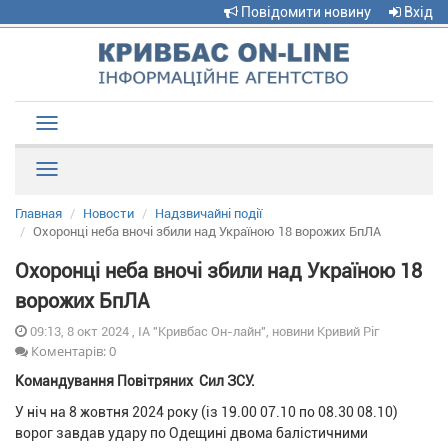
Повідомити новину
Вхід
Toggle
navigation
Рубрики
Главная
Новости
Надзвичайні події
Охоронці неба вночі збили над Україною 18 ворожих БпЛА
Охоронці неба вночі збили над Україною 18
ворожих БпЛА
09:13, 8 окт 2024 , ІА "Кривбас Он-лайн", новини Кривий Ріг
Коментарів: 0
Командування Повітряних Сил ЗСУ.
У ніч на 8 жовтня 2024 року (із 19.00 07.10 по 08.30 08.10)
ворог завдав удару по Одещині двома балістичними