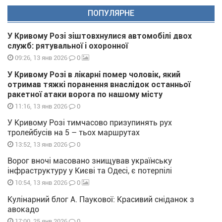
ПОПУЛЯРНЕ
У Кривому Розі зіштовхнулися автомобілі двох
служб: рятувальної і охоронної
0
09:26, 13 янв 2026
У Кривому Розі в лікарні помер чоловік, який
отримав тяжкі поранення внаслідок останньої
ракетної атаки ворога по нашому місту
0
11:16, 13 янв 2026
У Кривому Розі тимчасово призупинять рух
тролейбусів на 5 – тьох маршрутах
0
13:52, 13 янв 2026
Ворог вночі масовано знищував українську
інфраструктуру у Києві та Одесі, є потерпілі
0
10:54, 13 янв 2026
Кулінарний блог А. Паукової: Красивий сніданок з
авокадо
0
17:00, 25 янв 2026