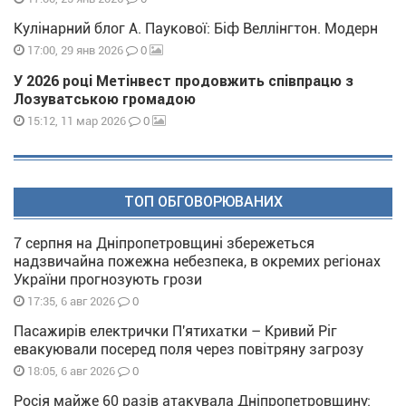
Кулінарний блог А. Паукової: Біф Веллінгтон. Модерн
0
17:00, 29 янв 2026
У 2026 році Метінвест продовжить співпрацю з
Лозуватською громадою
0
15:12, 11 мар 2026
ТОП ОБГОВОРЮВАНИХ
7 серпня на Дніпропетровщині збережеться
надзвичайна пожежна небезпека, в окремих регіонах
України прогнозують грози
0
17:35, 6 авг 2026
Пасажирів електрички П'ятихатки – Кривий Ріг
евакуювали посеред поля через повітряну загрозу
0
18:05, 6 авг 2026
Росія майже 60 разів атакувала Дніпропетровщину: