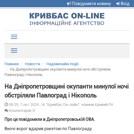
Повідомити новину
Вхід
Toggle
navigation
Рубрики
Главная
Новости
Надзвичайні події
На Дніпропетровщині окупанти минулої ночі обстріляли
Павлоград і Нікополь
На Дніпропетровщині окупанти минулої ночі
обстріляли Павлоград і Нікополь
08:29, 7 окт 2024 , ІА "Кривбас Он-лайн", новини Кривий Ріг
Коментарів: 0
Про це повідомили в Дніпропетровській ОВА.
Вночі ворог вдарив ракетою по Павлограду.