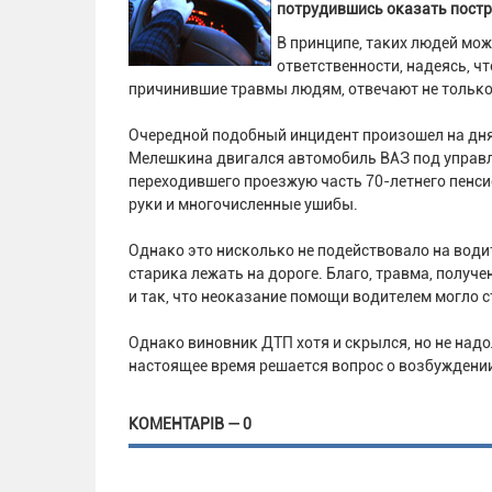
потрудившись оказать пост
В принципе, таких людей мож
ответственности, надеясь, чт
причинившие травмы людям, отвечают не только 
Очередной подобный инцидент произошел на днях
Мелешкина двигался автомобиль ВАЗ под управле
переходившего проезжую часть 70-летнего пенсио
руки и многочисленные ушибы.
Однако это нисколько не подействовало на водит
старика лежать на дороге. Благо, травма, получ
и так, что неоказание помощи водителем могло с
Однако виновник ДТП хотя и скрылся, но не надол
настоящее время решается вопрос о возбуждении
КОМЕНТАРІВ — 0