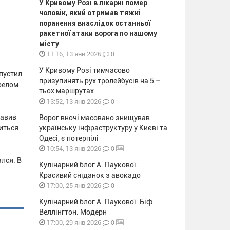
У Кривому Розі в лікарні помер
чоловік, який отримав тяжкі
поранення внаслідок останньої
ракетної атаки ворога по нашому
місту
0
11:16, 13 янв 2026
У Кривому Розі тимчасово
пустил
призупинять рух тролейбусів на 5 –
ерелом
тьох маршрутах
0
13:52, 13 янв 2026
тавив
Ворог вночі масовано знищував
читься
українську інфраструктуру у Києві та
Одесі, є потерпілі
0
10:54, 13 янв 2026
лся. В
Кулінарний блог А. Паукової:
Красивий сніданок з авокадо
0
17:00, 25 янв 2026
Кулінарний блог А. Паукової: Біф
Веллінгтон. Модерн
0
17:00, 29 янв 2026