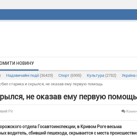
ОМИТИ НОВИНУ
)
Надзвичайні події
(36429)
Спорт
(6995)
Культура
(2782)
Україна
сбил старика и скрылся, не оказав ему первую помощь
крылся, не оказав ему первую помощь
Комен
ивий Ріг
орожского отдела Госавтоинспекции, в Кривом Роге весьма
ых водитель, сбивший пешехода, скрывается с места происшествия