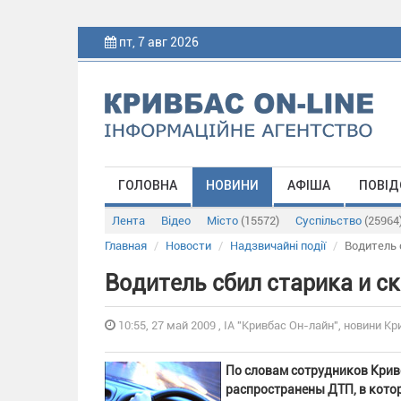
пт, 7 авг 2026
ГОЛОВНА
НОВИНИ
АФІША
ПОВІД
Лента
Відео
Місто
(15572)
Суспільство
(25964
Главная
Новости
Надзвичайні події
Водитель 
Водитель сбил старика и с
10:55, 27 май 2009 , ІА "Кривбас Он-лайн", новини Кр
По словам сотрудников Крив
распространены ДТП, в котор