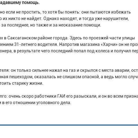
радавшему помощь.
но если не простить, то хотя бы понять: они пытаются избежать
о их никто не найдет. Однако находят, и тогда уже нарушители,
за последнее, но также и за неоказание помощи.
 в Саксаганском районе города. Здесь по проезжей части улицы
нием 31-летнего водителя. Напротив магазина «Харчи» он не про
нера, в результате чего последний попал под колеса и получил п
еля: он только сильнее нажал на газ и скрылся с места аварии, ос
енная пешеходом, оказалась не слишком опасной, а ведь могло слу
тоить старику жизни.
го: очень скоро работники ГАИ его разыскали, и он во всем призна
 в его отношении уголовного дела.