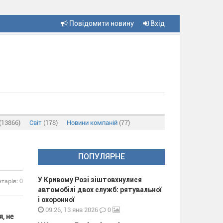
Повідомити новину
Вхід
(13866)
Світ
(178)
Новини компаній
(77)
ПОПУЛЯРНЕ
У Кривому Розі зіштовхнулися
тарів: 0
автомобілі двох служб: рятувальної
і охоронної
0
09:26, 13 янв 2026
, не