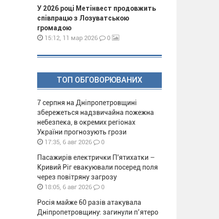
У 2026 році Метінвест продовжить
співпрацю з Лозуватською
громадою
0
15:12, 11 мар 2026
ТОП ОБГОВОРЮВАНИХ
7 серпня на Дніпропетровщині
збережеться надзвичайна пожежна
небезпека, в окремих регіонах
України прогнозують грози
0
17:35, 6 авг 2026
Пасажирів електрички П'ятихатки –
Кривий Ріг евакуювали посеред поля
через повітряну загрозу
0
18:05, 6 авг 2026
Росія майже 60 разів атакувала
Дніпропетровщину: загинули п’ятеро