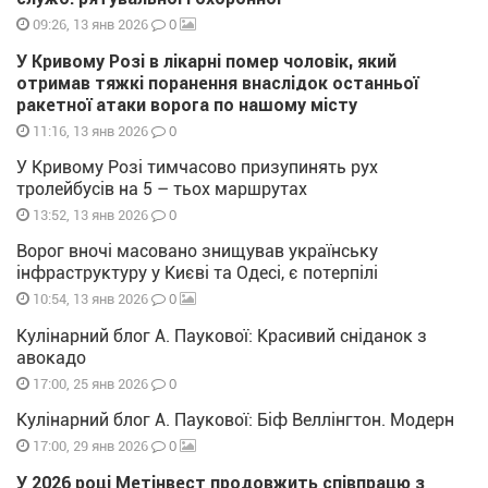
0
09:26, 13 янв 2026
У Кривому Розі в лікарні помер чоловік, який
отримав тяжкі поранення внаслідок останньої
ракетної атаки ворога по нашому місту
0
11:16, 13 янв 2026
У Кривому Розі тимчасово призупинять рух
тролейбусів на 5 – тьох маршрутах
0
13:52, 13 янв 2026
Ворог вночі масовано знищував українську
інфраструктуру у Києві та Одесі, є потерпілі
0
10:54, 13 янв 2026
Кулінарний блог А. Паукової: Красивий сніданок з
авокадо
0
17:00, 25 янв 2026
Кулінарний блог А. Паукової: Біф Веллінгтон. Модерн
0
17:00, 29 янв 2026
У 2026 році Метінвест продовжить співпрацю з