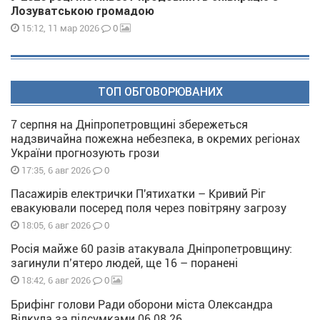
Лозуватською громадою
0
15:12, 11 мар 2026
ТОП ОБГОВОРЮВАНИХ
7 серпня на Дніпропетровщині збережеться
надзвичайна пожежна небезпека, в окремих регіонах
України прогнозують грози
0
17:35, 6 авг 2026
Пасажирів електрички П'ятихатки – Кривий Ріг
евакуювали посеред поля через повітряну загрозу
0
18:05, 6 авг 2026
Росія майже 60 разів атакувала Дніпропетровщину:
загинули п’ятеро людей, ще 16 – поранені
0
18:42, 6 авг 2026
Брифінг голови Ради оборони міста Олександра
Вілкула за підсумками 06 08 26